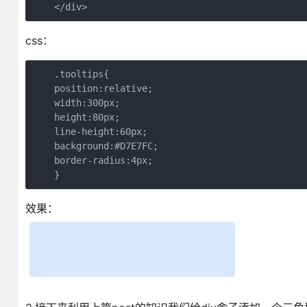
css：
    .tooltips{

    position:relative;

    width:300px;

    height:80px;

    line-height:60px;

    background:#D7E7FC;

    border-radius:4px;

效果：