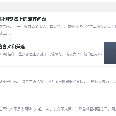
不同浏览器上的兼容问题
能正常工作，是一件很麻烦的事情，幸运的是，有很多优秀的工具可以帮助测
试工具。
有前缀的含义和兼容
ss3属性在一些浏览器上还处于试验阶段，所以为了有效的显示cs
自动全屏问题。 参考官方 API 是 H5 同层浏览器的原因，可通过设置vide
性，感觉官网说的不是太明晰（小白一枚，实在不太懂），然后就直接百度了，