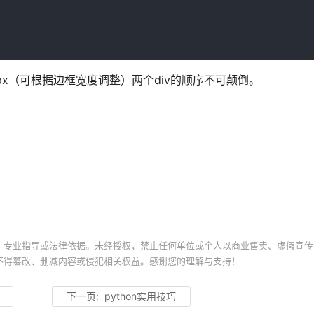
置相差为1px（可根据边框宽度调整）两个div的顺序不可颠倒。
、专业指导或法律依据。未经授权，禁止任何单位或个人以商业售卖、虚假宣传
不得篡改、删减内容或侵犯相关权益。感谢您的理解与支持！
下一页:
python实用技巧