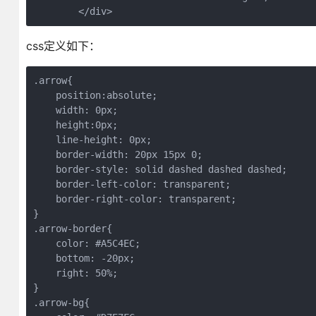
css定义如下：
.arrow{

    position:absolute;

    width: 0px;

    height:0px;

    line-height: 0px;

    border-width: 20px 15px 0;

    border-style: solid dashed dashed dashed;

    border-left-color: transparent;

    border-right-color: transparent;

}

.arrow-border{

    color: #A5C4EC;

    bottom: -20px;

    right: 50%;

}

.arrow-bg{
