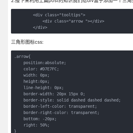
2.接下来利用上篇post的知识我们给div盒子添加一个三
        <div class="tooltips">

            <div class="arrow "></div>

三角形图标css:
.arrow{

    position:absolute;

    color: #D7E7FC;

    width: 0px;

    height:0px;

    line-height: 0px;

    border-width: 20px 15px 0;

    border-style: solid dashed dashed dashed;

    border-left-color: transparent;

    border-right-color: transparent;

    bottom: -20px;

    right: 50%;
