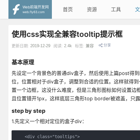
Web前端开发网
首页
资源
工具
文
web.fly63.com
使用css实现全兼容tooltip提示框
分享
更新日期:
2019-12-29
阅读:
2.4k
标签:
兼容
基本原理
先设定一个背景色的普通div盒子，然后使用上篇post
位，位置相对于div盒子，调整到合适的位置。这样就得到一
置一个边框，这没什么难度，但是三角形图标如何设置边
且位置错开1px，这样底层三角形top border被遮盖
step by step
1.先定义一个相对定位的盒子div：
    <div class="tooltips">
