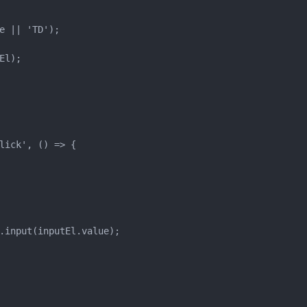
 || 'TD');

l);

lick', () => {

.input(inputEl.value);
