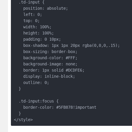
  .td-input {

    position: absolute;

    left: 0;

    top: 0;

    width: 100%;

    height: 100%;

    padding: 0 10px;

    box-shadow: 1px 1px 20px rgba(0,0,0,.15);

    box-sizing: border-box;

    background-color: #FFF;

    background-image: none;

    border: 1px solid #DCDFE6;

    display: inline-block;

    outline: 0;

  }

  .td-input:focus {

    border-color: #5FB878!important

  }

</style>