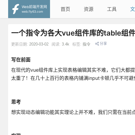
Web前端开发网
首页
资源
工具
文
web.fly63.com
一个指令为各大vue组件库的table
分享
更新日期:
2020-03-02
阅读:
3.4k
标签:
指令
写在前面
在现代的vue组件库上实现表格编辑其实不难，它们大都提
太重了！在几十上百行的表格内铺满input卡顿几乎不可
思考
想实现动态编辑功能其实理论上并不难，我们只需在当前点击的