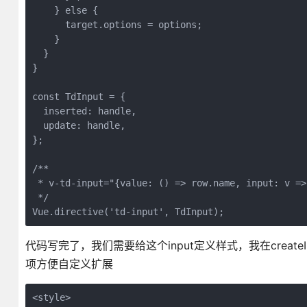
    } else {

      target.options = options;

    }

  }

}

const TdInput = {

  inserted: handle,

  update: handle,

};

/**

 * v-td-input="{value: () => row.name, input: v =>
 */

Vue.directive('td-input', TdInput);
代码写完了，我们需要给这个input定义样式，我在createIn
项方便自定义扩展
<style>
