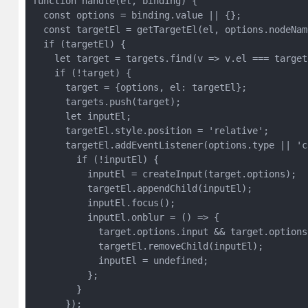
function handle(el, binding) {

  const options = binding.value || {};

  const targetEl = getTargetEl(el, options.nodeName
  if (targetEl) {

    let target = targets.find(v => v.el === targetE
    if (!target) {

      target = {options, el: targetEl};

      targets.push(target);

      let inputEl;

      targetEl.style.position = 'relative';

      targetEl.addEventListener(options.type || 'c
        if (!inputEl) {

          inputEl = createInput(target.options);

          targetEl.appendChild(inputEl);

          inputEl.focus();

          inputEl.onblur = () => {

            target.options.input && target.options
            targetEl.removeChild(inputEl);

            inputEl = undefined;

          };

        }

      });
