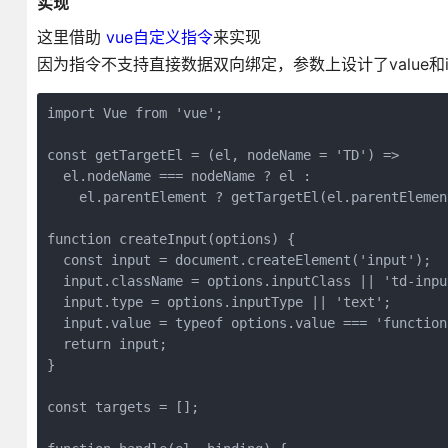
实现
这里借助
vue自定义指令
来实现
因为指令不支持直接数据双向绑定，参数上设计了value和
import Vue from 'vue';

const getTargetEl = (el, nodeName = 'TD') =>

  el.nodeName === nodeName ? el :

    el.parentElement ? getTargetEl(el.parentElemen
function createInput(options) {

  const input = document.createElement('input');

  input.className = options.inputClass || 'td-input
  input.type = options.inputType || 'text';

  input.value = typeof options.value === 'function
  return input;

}

const targets = [];
