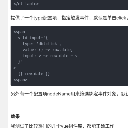
</el-table>
提供了一个type配置项，指定触发事件，默认是单击click
<span

  v-td-input="{

    type: 'dblclick', 

    value: () => row.date, 

    input: v => row.date = v 

  }"

>

  {{ row.date }}

<span>
另外有一个配置项nodeName用来筛选绑定事件对象，默认
效果
我测试了比较热门的几个vue组件库，都能正确工作