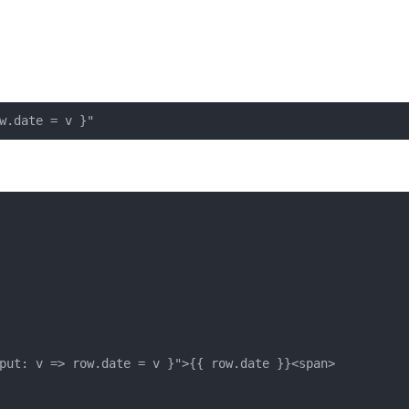
w.date = v }"
put: v => row.date = v }">{{ row.date }}<span>
