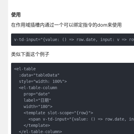
使用
在作用域插槽内通过一个可以绑定指令的dom来使用
v-td-input="{value: () => row.date, input: v => ro
类似下面这个例子
<el-table

  :data="tableData"

  style="width: 100%">

  <el-table-column

    prop="date"

    label="日期"

    width="180">

    <template slot-scope="{row}">

      <span v-td-input="{value: () => row.date, in
    </template>

  </el-table-column>
