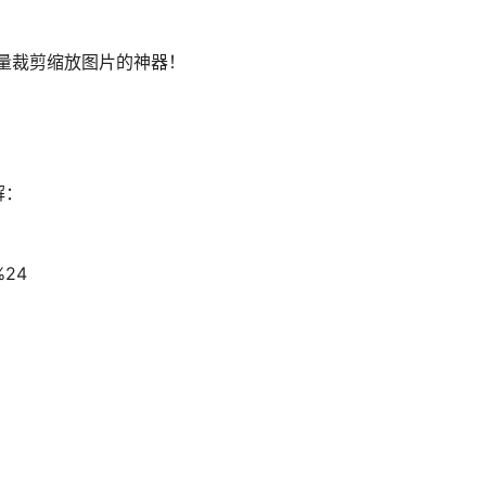
一个批量裁剪缩放图片的神器！
解：
%24