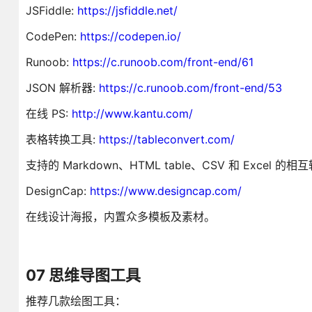
JSFiddle:
https://jsfiddle.net/
CodePen:
https://codepen.io/
Runoob:
https://c.runoob.com/front-end/61
JSON 解析器:
https://c.runoob.com/front-end/53
在线 PS:
http://www.kantu.com/
表格转换工具:
https://tableconvert.com/
支持的 Markdown、HTML table、CSV 和 Excel 的相
DesignCap:
https://www.designcap.com/
在线设计海报，内置众多模板及素材。
07 思维导图工具
推荐几款绘图工具：