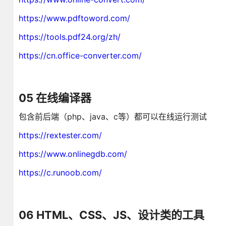
https://www.pdftoword.com/
https://tools.pdf24.org/zh/
https://cn.office-converter.com/
05 在线编译器
包含前后端（php、java、c等）都可以在线运行测试
https://rextester.com/
https://www.onlinegdb.com/
https://c.runoob.com/
06 HTML、CSS、JS、设计类的工具