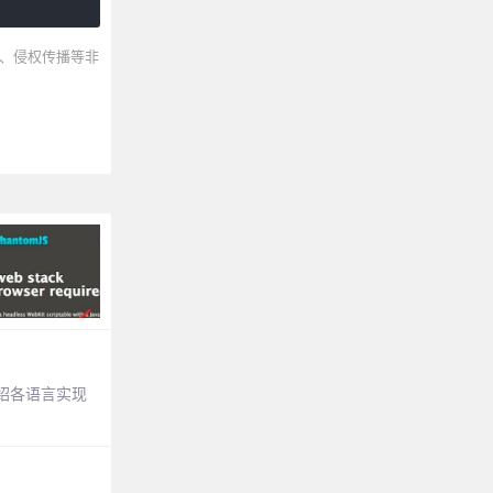
、侵权传播等非
绍各语言实现