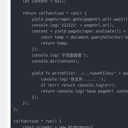
    let content = null;

    return co(function * run() {

        yield pageScraper.goto(pageUrl.url).wait();
        console.log('222222' + pageUrl.url);

        content = yield pageScraper.evaluate(() = >
            const temp = document.querySelector('b
            return temp;

        });

        console.log('子页面链接');

        console.dir(content);

        yield fs.writeFile('../../saveFiles/' + pa
            console.log('存文件.......');

            if (err) return console.log(err);

            return console.log('Save pageUrl conte
        });

    });

};

co(function * run() {

    const scraper = new Nightmare({
