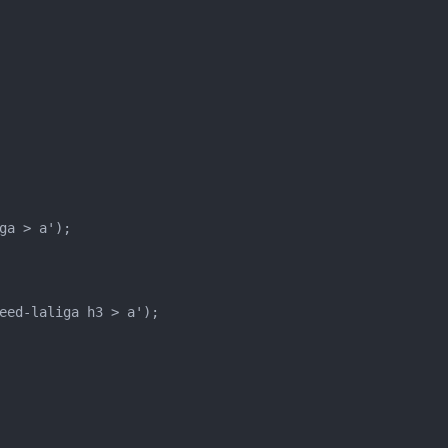
a > a');

eed-laliga h3 > a');
