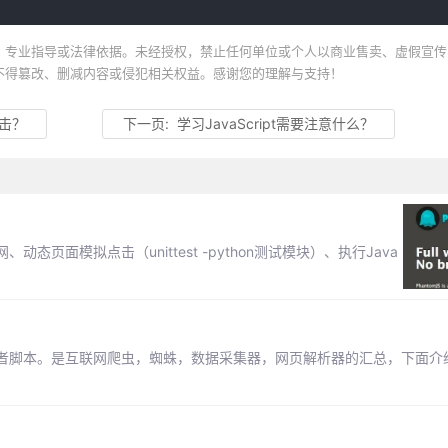
、专业指导或法律依据。未经授权，禁止任何单位或个人以商业售卖、虚假宣传
不得篡改、删减内容或侵犯相关权益。感谢您的理解与支持！
点击？
下一页:
学习JavaScript需要注意什么？
、动态页面模拟点击（unittest -python测试模块）、执行Java
者脚本。是互联网爬虫，蜘蛛，数据采集器，网页解析器的汇总，下面介