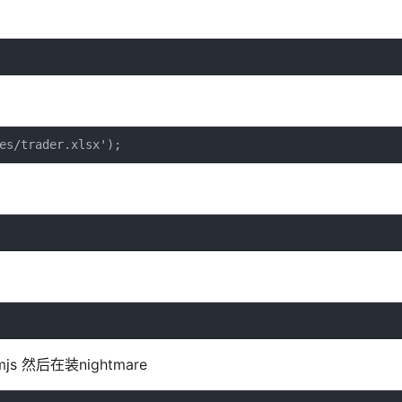
es/trader.xlsx');
 然后在装nightmare