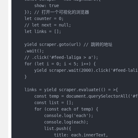
        show: true

    }); // 打开一个可视化的浏览器

    let counter = 0;

    // let next = null;

    let links = [];

    yield scraper.goto(url) // 跳转的地址

    .wait();

    // .click('#feed-laliga > a');

    for (let i = 0; i < 5; i++) {

        yield scraper.wait(2000).click('#feed-lalig
    }

    links = yield scraper.evaluate(() = >{

        const temp = document.querySelectorAll('#f
        const list = [];

        for (const each of temp) {

            console.log('each');

            console.log(each);

            list.push({

                title: each.innerText,
