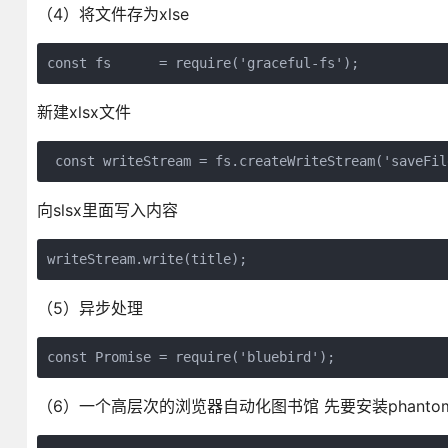
（4）将文件存为xlse
const fs      = require('graceful-fs');
新建xlsx文件
 const writeStream = fs.createWriteStream('saveFil
向slsx里面写入内容
writeStream.write(title);
（5）异步处理
const Promise = require('bluebird');
（6）一个高层次的浏览器自动化图书馆 先要安装phantomjs