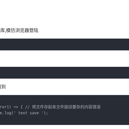
tp请求库,模仿浏览器登陆
用到
t, (error1) => { // 将文件存起来文件路径要存的内容错误             
e.log(' text save ');       
