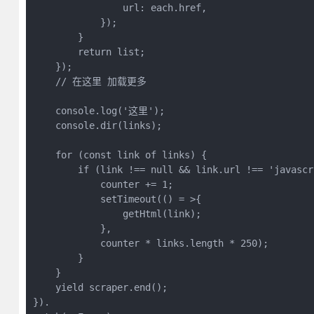
                url: each.href,

            });

        }

        return list;

    });

    // 在这里 加载更多

    console.log('这里');

    console.dir(links);

    for (const link of links) {

        if (link !== null && link.url !== 'javascr
            counter += 1;

            setTimeout(() = >{

                getHtml(link);

            },

            counter * links.length * 250);

        }

    }

    yield scraper.end();

}).
