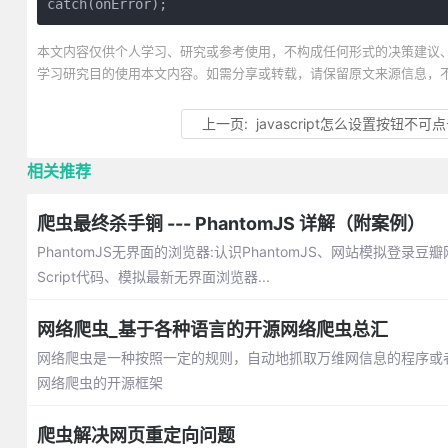
catch(onError);
本文内容仅供个人学习、研究或参考使用，不构成任何形式的决策建议
学习研究目的使用本文内容。如需分享或转载，请保留原文来源信息，
上一页:
javascript怎么设置按钮不可
相关推荐
爬虫最终杀手锏 --- PhantomJS 详解（附案例）
PhantomJS无界面的浏览器:认识PhantomJS、网站模拟登录豆瓣网
Script代码、模拟最新无界面浏览器...
网络爬虫_基于各种语言的开源网络爬虫总汇
网络爬虫是一种按照一定的规则，自动地抓取万维网信息的程序或
网络爬虫的开源框架
爬虫解决网页重定向问题