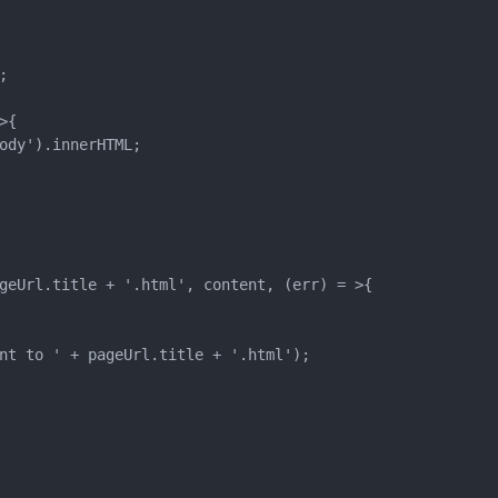


{

ody').innerHTML;

geUrl.title + '.html', content, (err) = >{

nt to ' + pageUrl.title + '.html');
