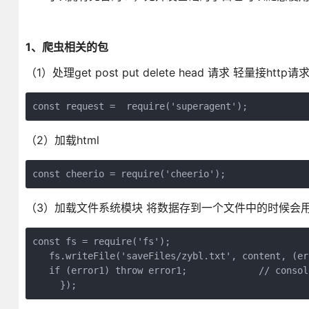
1、爬虫相关的包
（1）处理get post put delete head 请求 轻量接ht
const request =  require('superagent');
（2）加载html
const cheerio = require('cheerio');
（3）加载文件系统模块 将数据存到一个文件中的时候会
const fs = require('fs'); 

   fs.writeFile('saveFiles/zybl.txt', conten
   if (error1) throw error1;             // consol
     });