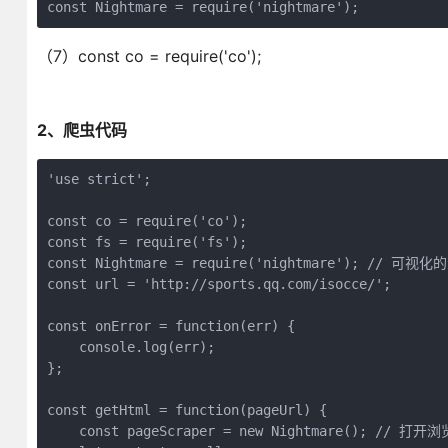
const Nightmare = require('nightmare');
（7）const co = require('co');
2、爬虫代码
'use strict';

const co = require('co');

const fs = require('fs');

const Nightmare = require('nightmare'); // 可视化
const url = 'http://sports.qq.com/isocce/';

const onError = function(err) {

    console.log(err);

};

const getHtml = function(pageUrl) {

    const pageScraper = new Nightmare(); // 打开浏