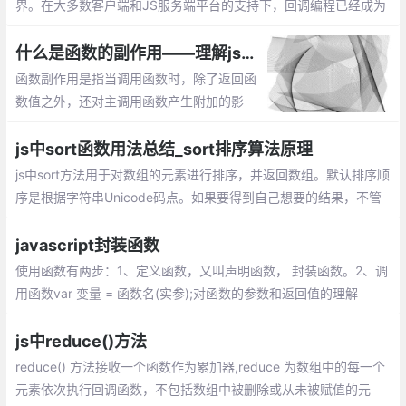
界。在大多数客户端和JS服务端平台的支持下，回调编程已经成为
过去的事情。当然，基于回调的编程很丑陋的。
什么是函数的副作用——理解js编程中函数的副作用
函数副作用是指当调用函数时，除了返回函
数值之外，还对主调用函数产生附加的影
响。副作用的函数不仅仅只是返回了一个
值，而且还做了其他的事情
js中sort函数用法总结_sort排序算法原理
js中sort方法用于对数组的元素进行排序，并返回数组。默认排序顺
序是根据字符串Unicode码点。如果要得到自己想要的结果，不管
是升序还是降序，就需要提供比较函数了。该函数比较两个值的大
小，然后返回一个用于说明这两个值的相对顺序的数字
javascript封装函数
使用函数有两步：1、定义函数，又叫声明函数， 封装函数。2、调
用函数var 变量 = 函数名(实参);对函数的参数和返回值的理解
js中reduce()方法
reduce() 方法接收一个函数作为累加器,reduce 为数组中的每一个
元素依次执行回调函数，不包括数组中被删除或从未被赋值的元