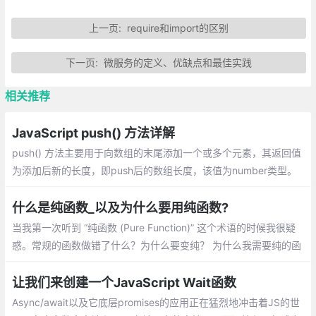
上一页:
require和import的区别
下一页:
微服务的定义、优缺点和最佳实践
相关推荐
JavaScript push() 方法详解
push() 方法主要用于向数组的末尾添加一个或多个元素，其返回值
为添加后新的长度，即push后的数组长度，该值为number类型。
介绍：一个数组中添加新元素、把一个数组的值赋值到另一个数组
上、在对象使用push
什么是纯函数_以及为什么要用纯函数?
当我第一次听到 “纯函数 (Pure Function)” 这个术语的时候我很疑
惑。常规的函数做错了什么？为什么要变纯？ 为什么我需要纯的函
数？除非你已经知道什么是纯函数，否则你可能会问同样的疑惑
让我们来创建一个JavaScript Wait函数
Async/await以及它底层promises的应用正在猛烈地冲击着JS的世