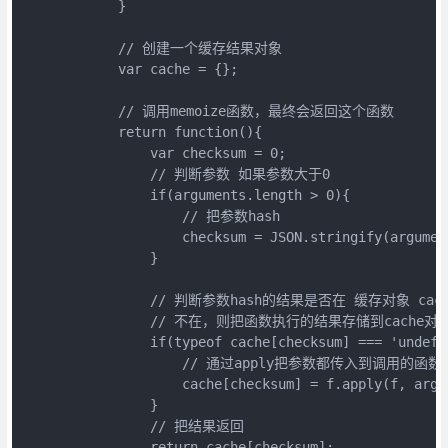
            }

            // 创建一个缓存结果对象

            var cache = {};

            // 调用memoize函数，最终会返回这个函数

            return function(){

                var checksum = 0;

                // 判断参数 如果参数大于0

                if(arguments.length > 0){

                    // 把参数hash

                    checksum = JSON.stringify(argument
                }

                // 判断参数hash的结果是否在 缓存对象 cach
                // 不在，则把函数执行的结果存储到cache对
                if(typeof cache[checksum] === 'undefin
                    // 通过apply把参数都传入到调用的函数中
                    cache[checksum] = f.apply(f, argum
                }

                // 把结果返回

                return cache[checksum];
