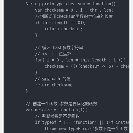
        String.prototype.checksum = function(){

            var checksum = 0 , i , chr , len;

            //判断调用checksun函数的字符串的长度

            if(this.length == 0){

                return checksum;

            }

            // 循环 hash参数字符串

            // <<  |  位运算

            for( i = 0 , len = this.length ; i++){

                checksum = ((((checksum << 5) - check
            }

            // 返回hash 的值

            return checksum;

        }

        // 创建一个函数 参数是要优化的函数

        var memoize = function(f){

            // 判断参数是不是函数 

            if(typeof f !== 'function' || !(f instance
                throw new TypeError('参数不是一个函数')
