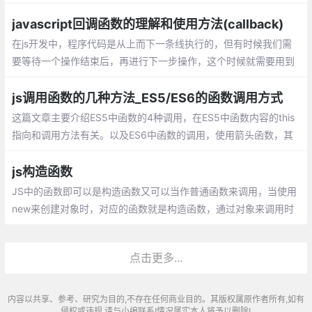
素，接受四个参数：初始值（上一次回调的返回值），当前元素
值，当前索引，原数组。
javascript回调函数的理解和使用方法(callback)
在js开发中，程序代码是从上而下一条线执行的，但有时候我们需
要等待一个操作结束后，再进行下一步操作，这个时候就需要用到
回调函数。 在js中，函数也是对象，确切地说：函数是用Function
()构造函数创建的Function对象。
js调用函数的几种方法_ES5/ES6的函数调用方式
这篇文章主要介绍ES5中函数的4种调用，在ES5中函数内容的this
指向和调用方法有关。以及ES6中函数的调用，使用箭头函数，其
中箭头函数的this是和定义时有关和调用无关。
js构造函数
JS中的函数即可以是构造函数又可以当作普通函数来调用，当使用
new来创建对象时，对应的函数就是构造函数，通过对象来调用时
就是普通函数。在我们平时工作中，经常会需要我们创建一个对
象，而我们更多的是使用对像直接量，直接创建
点击更多...
内容以共享、参考、研究为目的,不存在任何商业目的。其版权属原作者所有,如有
侵权或违规,请与小编联系!情况属实本人将予以删除!