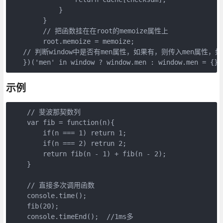
            }

        }

        // 把函数挂在在root的memoize属性上

        root.memoize = memoize;

   // 判断window中是否有men属性，如果有，则传入men属性，如
   })('men' in window ? window.men : window.men = {})
示例
    // 斐波那契数列

    var fib = function(n){

        if(n === 1) return 1;

        if(n === 2) retrun 2;

        return fib(n - 1) + fib(n - 2);

    }

    // 直接多次调用函数

    console.time();

    fib(20);

    console.timeEnd();  //1ms多
