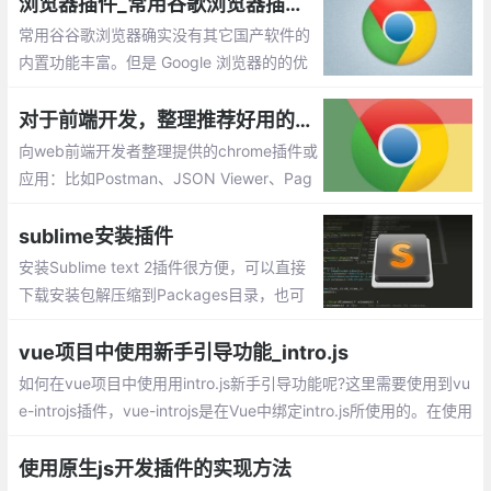
浏览器插件_常用谷歌浏览器插件推荐
常用谷谷歌浏览器确实没有其它国产软件的
内置功能丰富。但是 Google 浏览器的的优
点恰恰就体现在拥有超简约的界面，以及支
持众多强大好用的扩展程序，用户能够按照
对于前端开发，整理推荐好用的chrome插件或应用
自己的喜好去个性化定制浏览器。今天我就
向web前端开发者整理提供的chrome插件或
给大家介绍几款自己常用的插件。
应用：比如Postman、JSON Viewer、Pag
e Ruler 、ChromeADB 等等
sublime安装插件
安装Sublime text 2插件很方便，可以直接
下载安装包解压缩到Packages目录，也可
以安装package control组件，然后直接在
线安装
vue项目中使用新手引导功能_intro.js
如何在vue项目中使用用intro.js新手引导功能呢?这里需要使用到vu
e-introjs插件，vue-introjs是在Vue中绑定intro.js所使用的。在使用
vue-introjs前，需要先安装intro.js
使用原生js开发插件的实现方法