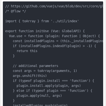
// https://github.com/vuejs/vue/blob/dev/src/core/glob
/* @flow */

import { toArray } from '../util/index'

export function initUse (Vue: GlobalAPI) {

  Vue.use = function (plugin: Function | Object) {

    const installedPlugins = (this._installedPlugins 
    if (installedPlugins.indexOf(plugin) > -1) {

      return this

    }

    // additional parameters

    const args = toArray(arguments, 1)

    args.unshift(this)

    if (typeof plugin.install === 'function') {

      plugin.install.apply(plugin, args)

    } else if (typeof plugin === 'function') {

      plugin.apply(null, args)

    }

    installedPlugins.push(plugin)
