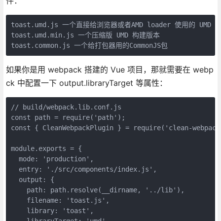
件：
toast.umd.js 一个直接给浏览器或者AMD loader 使用的 UMD 包
toast.umd.min.js 一个压缩版 UMD 构建版本

toast.common.js 一个给打包器用的CommonJS包
如果你是用 webpack 搭建的 Vue 项目，那就需要在 webp
ck 中配置一下 output.libraryTarget 等属性：
// build/webpack.lib.conf.js

const path = require('path');

const { CleanWebpackPlugin } = require('clean-webpack-
module.exports = {

  mode: 'production',

  entry: './src/components/index.js',

  output: {

    path: path.resolve(__dirname, '../lib'),

    filename: 'toast.js',

    library: 'toast',
