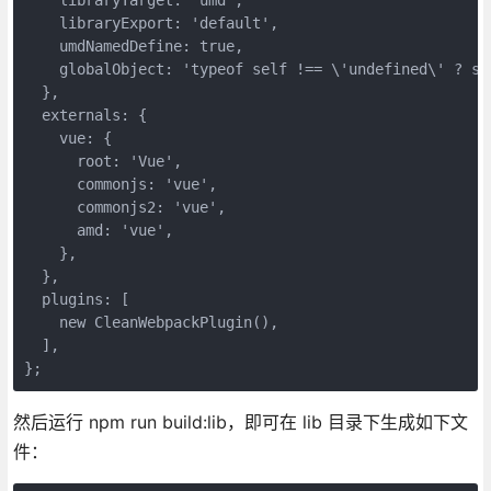
    libraryTarget: 'umd',

    libraryExport: 'default',

    umdNamedDefine: true,

    globalObject: 'typeof self !== \'undefined\' ? sel
  },

  externals: {

    vue: {

      root: 'Vue',

      commonjs: 'vue',

      commonjs2: 'vue',

      amd: 'vue',

    },

  },

  plugins: [

    new CleanWebpackPlugin(),

  ],

};
然后运行 npm run build:lib，即可在 lib 目录下生成如下文
件：