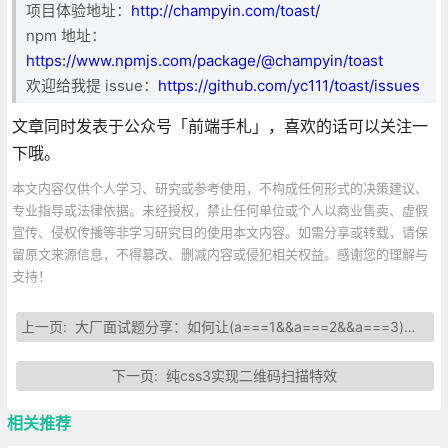
项目体验地址：
http://champyin.com/toast/
npm 地址：
https://www.npmjs.com/package/@champyin/toast
欢迎给我提 issue：
https://github.com/yc111/toast/issues
文章同时发表于公众号「前端手札」，喜欢的话可以关注一
下哦。
本文内容仅供个人学习、研究或参考使用，不构成任何形式的决策建议、
专业指导或法律依据。未经授权，禁止任何单位或个人以商业售卖、虚假
宣传、侵权传播等非学习研究目的使用本文内容。如需分享或转载，请保
留原文来源信息，不得篡改、删减内容或侵犯相关权益。感谢您的理解与
支持！
上一页:
大厂面试题分享：如何让(a===1&&a===2&&a===3)的值为true?
下一页:
纯css3实现二维码扫描特效
相关推荐