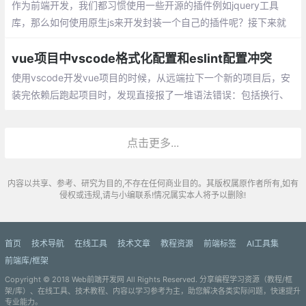
作为前端开发，我们都习惯使用一些开源的插件例如jquery工具
库，那么如何使用原生js来开发封装一个自己的插件呢？接下来就
看一下怎么去开发一个自己的js插件，先上代码
vue项目中vscode格式化配置和eslint配置冲突
使用vscode开发vue项目的时候，从远端拉下一个新的项目后，安
装完依赖后跑起项目时，发现直接报了一堆语法错误：包括换行、
空格、单双引号、分号等各种格式问题
点击更多...
内容以共享、参考、研究为目的,不存在任何商业目的。其版权属原作者所有,如有
侵权或违规,请与小编联系!情况属实本人将予以删除!
首页
技术导航
在线工具
技术文章
教程资源
前端标签
AI工具集
前端库/框架