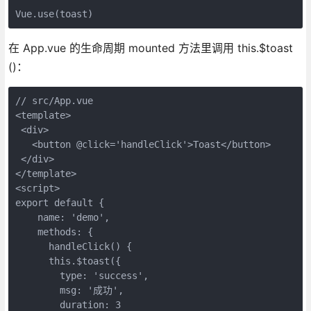
Vue.use(toast)
在 App.vue 的生命周期 mounted 方法里调用 this.$toast
()：
// src/App.vue

<template>

 <div>

   <button @click='handleClick'>Toast</button>

 </div>

</template>

<script>

export default {

    name: 'demo',

    methods: {

      handleClick() {

      this.$toast({

        type: 'success',

        msg: '成功',

        duration: 3
