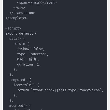
      <span>{{msg}}</span>

    </div>

  </transition>

</template>

<script>

export default {

  data() {

    return {

      isShow: false,

      type: 'success',

      msg: '成功',

      duration: 1,

    };

  },

  computed: {

    iconStyle() {

      return `tfont icon-${this.type} toast-icon`;

    },

  },

  mounted() {
