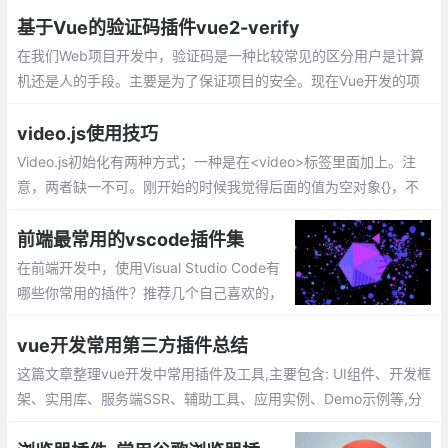
基于Vue的验证码插件vue2-verify
在我们Web项目开发中，验证码是一种比较常见的区分用户是计算
机还是人的手段。主要是为了保证项目的安全。现在Vue开发的项
目很多，基本都是前后端分离的。给大家推荐一个基于Vue比较好
用的验证码插件vue2-verify。但是大家要注意一点
video.js使用技巧
Video.js初始化有两种方式；一种是在<video>标签里面加上。注
意，两者缺一不可。刚开始的时候我觉得后面的值为空对象{}，不
放也行，导致播放器加载不出来，后来加上来就可以了。
前端最常用的vscode插件集
在前端开发中，使用Visual Studio Code有
哪些你常用的插件？推荐几个自己喜欢的，
不带链接，自己搜索安装吧。这些都是比较
实用、前端必备的插件集
vue开发常用第三方插件总结
这篇文章整理vue开发中常用插件及工具,主要包含: UI组件、开发框
架、实用库、服务端SSR、辅助工具、应用实例、Demo示例等,分
享给大家,希望对大家有所帮助