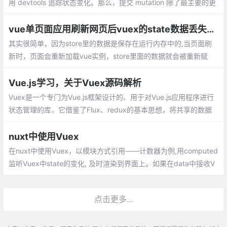
用 devtools 追踪状态变化。那么，提交 mutation 除了最主要的更
改 state，它还做了其它一些什么事情呢，让我们来一探究竟。
vue单页面应用刷新网页后vuex的state数据丢失的解决方案
其实很简单，因为store里的数据是保存在运行内存中的,当页面刷
新时，页面会重新加载vue实例，store里面的数据就会被重新赋
值。一种是state里的数据全部是通过请求来触发action或mutation
来改变
Vue.js学习，关于Vuex源码解析
Vuex是一个专门为Vue.js框架设计的、用于对Vue.js应用程序进行
状态管理的库，它借鉴了Flux、redux的基本思想，将共享的数据
抽离到全局，以一个单例存放，同时利用Vue.js的响应式机制来进
行高效的状态管理与更新。
nuxt中使用Vuex
在nuxt中使用Vuex，以模块方式引用——计数器为例,用computed
监听Vuex中state的变化, 及时渲染到界面上。如果在data中接收V
uex的state
点击更多...