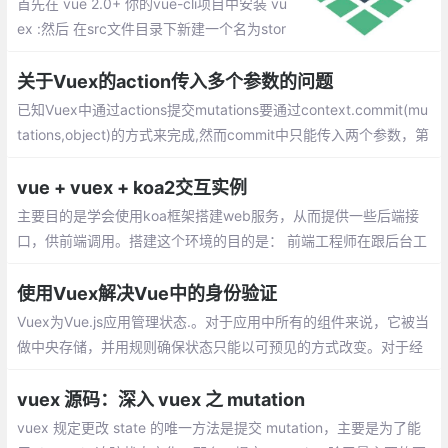
首先在 vue 2.0+ 你的vue-cli项目中安装 vu
ex :然后 在src文件目录下新建一个名为stor
e的文件夹，为方便引入并在store文件夹里
新建一个index.js,里面的内容如下:接下来，
关于Vuex的action传入多个参数的问题
在 main.js里面引入store，然后再全局注入
已知Vuex中通过actions提交mutations要通过context.commit(mu
一下
tations,object)的方式来完成,然而commit中只能传入两个参数，第
一个就是mutations,第二个就是要传入的参数
vue + vuex + koa2交互实例
主要目的是学会使用koa框架搭建web服务，从而提供一些后端接
口，供前端调用。搭建这个环境的目的是： 前端工程师在跟后台工
程师商定了接口但还未联调之前，涉及到向后端请求数据的功能能
够走前端工程师自己搭建的http路径
使用Vuex解决Vue中的身份验证
Vuex为Vue.js应用管理状态.。对于应用中所有的组件来说，它被当
做中央存储，并用规则确保状态只能以可预见的方式改变。对于经
常检查本地存储来说，听起来是个更好的选择？让我们一起来探索
下吧。
vuex 源码：深入 vuex 之 mutation
vuex 规定更改 state 的唯一方法是提交 mutation，主要是为了能