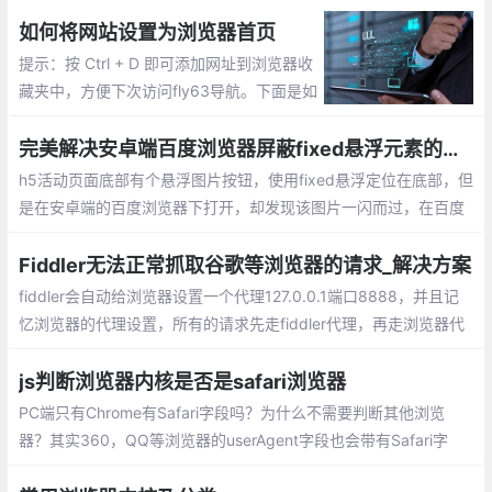
（目前已经升级到v80版本）就只允许用户通过谷歌应用商店安装
插件
如何将网站设置为浏览器首页
提示：按 Ctrl + D 即可添加网址到浏览器收
藏夹中，方便下次访问fly63导航。下面是如
何设置首页的方法。Google Chrome浏览器
设为首页的方法;Firefox火狐浏览器设为首页
完美解决安卓端百度浏览器屏蔽fixed悬浮元素的问题
的方法
h5活动页面底部有个悬浮图片按钮，使用fixed悬浮定位在底部，但
是在安卓端的百度浏览器下打开，却发现该图片一闪而过，在百度
浏览器中消失不见。
Fiddler无法正常抓取谷歌等浏览器的请求_解决方案
fiddler会自动给浏览器设置一个代理127.0.0.1端口8888，并且记
忆浏览器的代理设置，所有的请求先走fiddler代理，再走浏览器代
理。解决方案：关闭SwitchyOmega代理，或者使用其代理中的系
统代理选项。即可解决问题。
js判断浏览器内核是否是safari浏览器
PC端只有Chrome有Safari字段吗？为什么不需要判断其他浏览
器？其实360，QQ等浏览器的userAgent字段也会带有Safari字
段，但是由于他们基于Chrome二次开发的，所有也会携带有Chro