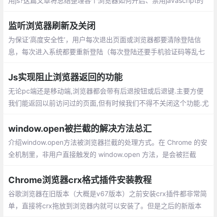
用js?这篇文章将总结整理各个浏览器如何开启、禁用javascript的
方法总汇。
监听浏览器刷新及关闭
为保证‘高度安全性’，用户每次退出页面或浏览器都要清除登陆信
息，每次进入系统都要重新登陆（每次登陆还要手机验证码等乱七
八糟的验证信息，，，求用户的心里阴影面积），但是刷新页面不
可以清除登陆信息。
Js实现阻止浏览器返回的功能
无论pc端还是移动端,浏览器都会带有后退按钮或后退键.主要方便
我们能返回以前访问过的页面,但有时候我们不得不关闭这个功能.尤
其是对于一些推广落地页,用户进入后不希望它返回
window.open被拦截的解决方法总汇
介绍window.open方法被浏览器拦截的处理方式。在 Chrome 的安
全机制里，非用户直接触发的 window.open 方法，是会被拦截
的，这是由于浏览器为了维护用户安全和体验，下面采用几种变通
方法解决：表单提交的方式、onclick事件、延迟打开等
Chrome浏览器crx格式插件安装教程
谷歌浏览器在旧版本（大概是v67版本）之前安装crx插件都非常简
单，直接将crx拖放到浏览器内就可以安装了。但是之后的新版本