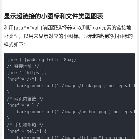
显示超链接的小图标和文件类型图表
利用[attr^="val"]前匹配选择器可以判断<a>元素的链接地
址类型，以用来显示对应的小图标。显示超链接的小图标的
样式如下：
[href] {padding-left: 18px;}

/* 链接地址 */

[href^="https"],

[href^="//"] {

    background: url("./images/link.png") no-repeat lef
}

/* 网页内锚链 */

[href^="#"] {

    background: url("./images/anchor.png") no-repeat l
}

/* 手机和邮箱 */

[href^="tel:"] {

    background: url("./images/tel.png") no-repeat left