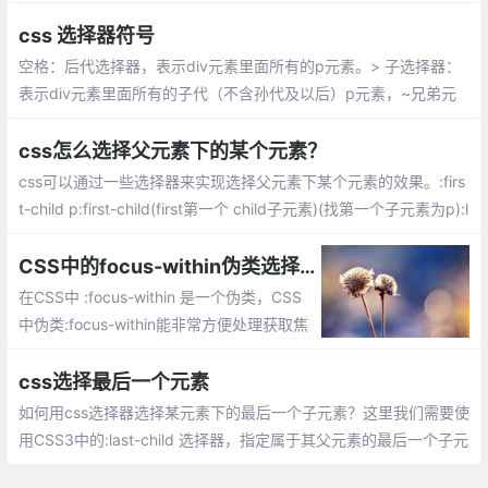
果你希望 scoped 样式中的一个选择器能够作用得更深，例如影响
子组件
css 选择器符号
空格：后代选择器，表示div元素里面所有的p元素。> 子选择器：
表示div元素里面所有的子代（不含孙代及以后）p元素，~兄弟元
素选择器：表示.cls元素往后的同级的p元素
css怎么选择父元素下的某个元素？
css可以通过一些选择器来实现选择父元素下某个元素的效果。:firs
t-child p:first-child(first第一个 child子元素)(找第一个子元素为p):l
ast-child p:last-child(last倒数 child子元素)(找倒数第一个子元素
为p)
CSS中的focus-within伪类选择器
在CSS中 :focus-within 是一个伪类，CSS
中伪类:focus-within能非常方便处理获取焦
点状态， 当元素本身或其后代获得焦点
时，:focus-within伪类的元素就会有效。
css选择最后一个元素
如何用css选择器选择某元素下的最后一个子元素？这里我们需要使
用CSS3中的:last-child 选择器，指定属于其父元素的最后一个子元
素的 p 元素的背景色：