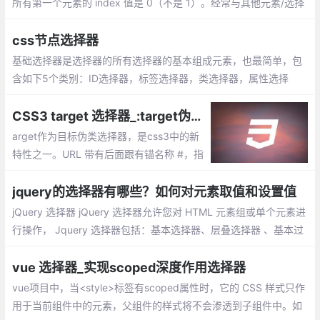
所有第一个元素的 index 值是 0（不是 1）。经常与其他元素/选择
器一起使用，来选择指定的组中特定序号的元素
css节点选择器
基础选择器是选择器的所有选择器的基本组成元素，也最简单，包
含如下5个类别：ID选择器，标签选择器，类选择器，属性选择
器，通配选择器
CSS3 target 选择器_:target伪类的使用
arget作为目标伪类选择器，是css3中的新
特性之一。URL 带有后面跟有锚名称 #，指
向文档内某个具体的元素。这个被链接的元
素就是目标元素(target element)。:target
jquery的选择器有哪些？如何对元素取值和设置值
选择器可用于选取当前活动的目标元素。
jQuery 选择器 jQuery 选择器允许您对 HTML 元素组或单个元素进
行操作， Jquery 选择器包括：基本选择器、层叠选择器 、基本过
滤选择器 、内容过滤选择器、可视化过滤选择器.....
vue 选择器_实现scoped深度作用选择器
vue项目中，当<style>标签有scoped属性时，它的 CSS 样式只作
用于当前组件中的元素，父组件的样式将不会渗透到子组件中。如