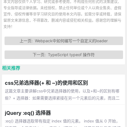
本文内容仅供个人学习、研究或参考使用，不构成任何形式的决策建议、
专业指导或法律依据。未经授权，禁止任何单位或个人以商业售卖、虚假
宣传、侵权传播等非学习研究目的使用本文内容。如需分享或转载，请保
留原文来源信息，不得篡改、删减内容或侵犯相关权益。感谢您的理解与
支持！
上一页:
Webpack中如何编写一个自定义的loader
下一页:
TypeScript typeof 操作符
相关推荐
css兄弟选择器(+ 和 ~)的使用和区别
这篇文章主要讲解css中兄弟选择器的使用，以及+和~的区别有哪
些？+ 选择器：如果需要选择紧接在另一个元素后的元素，而且二
者有相同的父元素，可以使用相邻兄弟选择器。 ~ 选择器：作用是
查找某一个指定元素的后面的所有兄弟结点。
jQuery :eq() 选择器
:eq() 选择器选取带有指定 index 值的元素。 index 值从 0 开始，