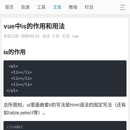
首页
资源
工具
文章
教程
栏目
vue中is的作用和用法
更新日期:
2020-03-12
阅读:
3.7k
标签:
vue
is的作用
<ul>
<li>
</li>
<li>
</li>
<li>
</li>
</ul>
总所周知，ul里面嵌套li的写法是html语法的固定写法（还有
如table,select等）。
//code1