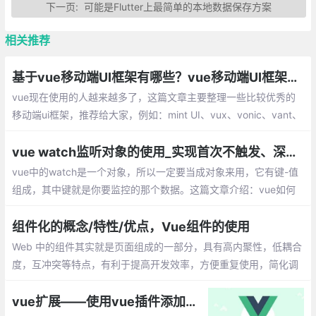
下一页:
可能是Flutter上最简单的本地数据保存方案
相关推荐
基于vue移动端UI框架有哪些？vue移动端UI框架总汇
vue现在使用的人越来越多了，这篇文章主要整理一些比较优秀的
移动端ui框架，推荐给大家，例如：mint UI、vux、vonic、vant、
cube-ui、Muse-ui、Vue-Carbon、YDUI等
vue watch监听对象的使用_实现首次不触发、深度监听
vue中的watch是一个对象，所以一定要当成对象来用，它有键-值
组成，其中键就是你要监控的那个数据。这篇文章介绍：vue如何
实现首次不触发watch，vue如何实现数据的深度监听？
组件化的概念/特性/优点，Vue组件的使用
Web 中的组件其实就是页面组成的一部分，具有高内聚性，低耦合
度，互冲突等特点，有利于提高开发效率，方便重复使用，简化调
试步骤等。vue 中的组件是一个自定义标签形式，扩展原生的html
元素，封装可重用的代码。
vue扩展——使用vue插件添加全局方法属性