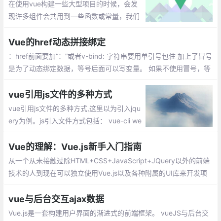
在使用vue构建一些大型项目的时候，会发
现许多组件会共用到一些函数或常量，我们
需要把它提取出来，每次需要的时候调用一
次就可以了，避免每个组件都重新写再一篇
Vue的href动态拼接绑定
的麻烦。
：href前面要加“：”或者v-bind: 字符串要用单引号包住 加上了冒号
是为了动态绑定数据，等号后面可以写变量。 如果不使用冒号，等
号后面就可以写字符串等原始类型数据。这是就无法进行动态绑定
数据了
vue引用js文件的多种方式
vue引用js文件的多种方式,这里以为引入jqu
ery为例。js引入文件方式包括： vue-cli we
bpack全局引入jquery、vue组件引用外部js
的方法、单vue页面引用内部js方法
Vue的理解：Vue.js新手入门指南
从一个从未接触过除HTML+CSS+JavaScript+JQuery以外的前端
技术的人到现在可以独立使用Vue.js以及各种附属的UI库来开发项
目，我总结了一些知识和经验想与大家分享。
vue与后台交互ajax数据
Vue.js是一套构建用户界面的渐进式的前端框架。 vueJS与后台交