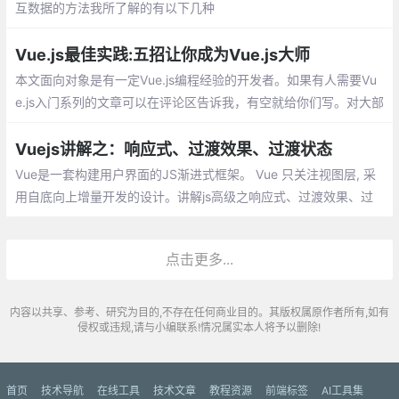
互数据的方法我所了解的有以下几种
Vue.js最佳实践:五招让你成为Vue.js大师
本文面向对象是有一定Vue.js编程经验的开发者。如果有人需要Vu
e.js入门系列的文章可以在评论区告诉我，有空就给你们写。对大部
分人来说，掌握Vue.js基本的几个API后就已经能够正常地开发前端
网站
Vuejs讲解之：响应式、过渡效果、过渡状态
Vue是一套构建用户界面的JS渐进式框架。 Vue 只关注视图层, 采
用自底向上增量开发的设计。讲解js高级之响应式、过渡效果、过
渡状态。
点击更多...
内容以共享、参考、研究为目的,不存在任何商业目的。其版权属原作者所有,如有
侵权或违规,请与小编联系!情况属实本人将予以删除!
首页
技术导航
在线工具
技术文章
教程资源
前端标签
AI工具集