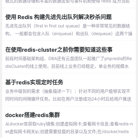
模式的数据存储和丰富的数据类型与事件机制使得 redis 成为当前
后端开发中不可或缺的利器。下面推荐一些好用的 redis 的管理工
具
使用 Redis 构建先进先出队列解决秒杀问题
先进先出队列（first in first out queue）是一种非常常见的数据结
构， 一般都会包含入队（enqueue）和出队（dequeue）这两个操
作， 其中入队操作会将一个元素放入到队列中， 而出队操作则会从
队列中移除最先被入队的元素
在使用redis-cluster之前你需要知道这些事
前段时间基础架构组、DBA还有云盘团队一起推广了phpredis的Re
disCluster的线上使用，目前线上业务已经稳定，单业务的规模水
平是：Qps平均15W，数据量在700G左右。现对这段时间的工作和
所遇到的一些常见问题进行简单总结
基于redis实现定时任务
业务中碰到的需求（抽象描述一下）：针对不同的用户能够实现不
同时间的间隔循环任务。比如在用户注册成功24小时后给用户推送
相关短信等类似需求。使用crontab?太重，且基本不现实，不可能
给每一个用户在服务器上生成一个定时任务。
docker搭建redis集群
从docker库获取ruby镜像;创建虚拟网卡;查看网卡信息;查看redis-n
et虚拟网卡网关ip;创建需要挂载的目录以及文件;在/docker/redis