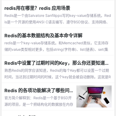
目录下创建一个sh脚本文件;执行脚本创建挂载目录以及配置文件
redis用在哪里？redis 应用场景
Redis是一个由Salvatore Sanfilippo写的key-value存储系统。Red
is是一个开源的使用ANSI C语言编写、遵守BSD协议、支持网络、
可基于内存亦可持久化的日志型、Key-Value数据库，并提供多种语
言的API。
Redis的基本数据结构及基本命令详解
redis是一个key-value存储系统。和Memcached类似，它支持存
储的value类型相对更多，包括string(字符串)、list(链表)、set(集
合)、zset(sorted set --有序集合)和hash（哈希类型）
Redis中设置了过期时间的Key，那么你还要知道些什么？
熟悉Redis的同学应该知道，Redis的每个Key都可以设置一个过期
时间，当达到过期时间的时候，这个key就会被自动删除。这就是R
edis的过期策略。在为key设置过期时间需要注意的事项
Redis 的各项功能解决了哪些问题？
官方简介解释到：Redis是一个基于BSD开
源的项目，是一个把结构化的数据放在内存
中的一个存储系统，你可以把它作为数据