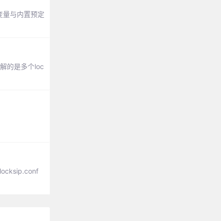
变量与内置预定
解的是多个loc
ip.conf