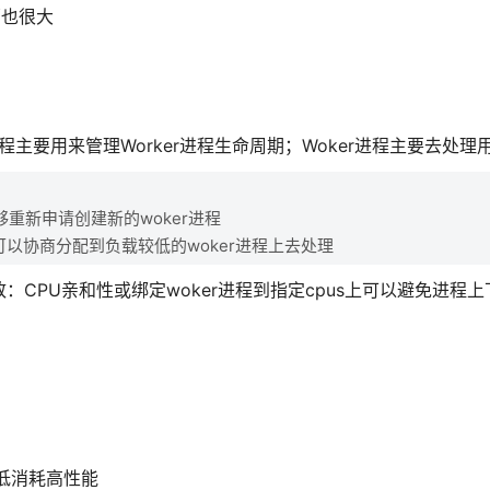
销也很大
ter进程主要用来管理Worker进程生命周期；Woker进程主要去处
能够重新申请创建新的woker进程
可以协商分配到负载较低的woker进程上去处理
：CPU亲和性或绑定woker进程到指定cpus上可以避免进程
持低消耗高性能