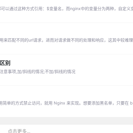
都可以通过这种方式引用：$变量名，而nginx中的变量分为两种，自定义
令的功能是用来匹配不同的url请求，进而对请求做不同的处理和响应，这其中较难理
的区别
区别和注意事项,加/斜线的情况;不加/斜线的情况
式禁止访问，就用 Nginx 来实现。想要添加黑名单，只要在 blocks
点击更多...