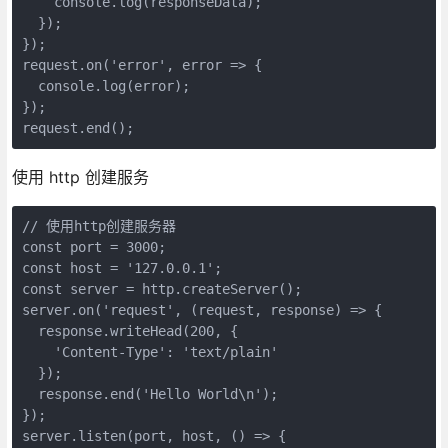
    console.log(responseData);

  });

});

request.on('error', error => {

  console.log(error);

});

request.end();
使用 http 创建服务
// 使用http创建服务器

const port = 3000;

const host = '127.0.0.1';

const server = http.createServer();

server.on('request', (request, response) => {

  response.writeHead(200, {

    'Content-Type': 'text/plain'

  });

  response.end('Hello World\n');

});

server.listen(port, host, () => {
