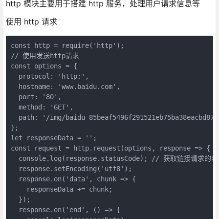
http 模块主要用于搭建 http 服务，处理用户请求信息等
使用 http 请求
const http = require('http');

// 使用发送http请求

const options = {

  protocol: 'http:',

  hostname: 'www.baidu.com',

  port: '80',

  method: 'GET',

  path: '/img/baidu_85beaf5496f291521eb75ba38eacbd87.s
};

let responseData = '';

const request = http.request(options, response => {

  console.log(response.statusCode); // 获取链接请求的状
  response.setEncoding('utf8');

  response.on('data', chunk => {

    responseData += chunk;

  });

  response.on('end', () => {
