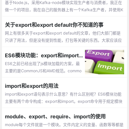
基于Node.js，采用Kafka-node模块实现生产者与消费者，我正在
做一个的项目，我在自己的服务器上有一个Kafka生产者，并使用K
afka-Node作为我的应用程序的消费者。
关于export和export default你不知道的事
网上有很多关于export和export default的文章，他们大部门都是
只讲了用法，但是没有提到性能，打包等关键的东西。大家应该应
该能理解import * from xxx会把文件中export default的内容都打
包到文件中，而import {func} from xxx只会把文件中的func导入
ES6模块功能：export和import的加载方式
ES6之前已经出现了js模块加载的方案，最
主要的是CommonJS和AMD规范。commo
njs主要应用于服务器，实现同步加载，如no
dejs。AMD规范应用于浏览器，如requirej
import和export的用法
s，为异步加载。
import和export语句表示什么意思？有什么区别呢？ES6模块功能
主要有两个命令构成：export和import。export命令用于规定模块
的对外接口，import命令用于输入其他模块提供的功能。
module、export、require、import的使用
module每个文件就是一个模块。文件内定义的变量、函数等等都是