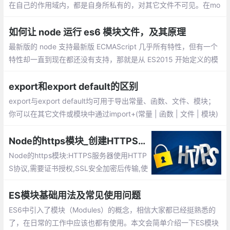
在自己的作用域内，都是自身所私有的，对其它文件不可见。在mo
dule中有一个属性exports，即：module.exports。它是该模块对
外的输出值，是一个对象。
如何让 node 运行 es6 模块文件，及其原理
最新版的 node 支持最新版 ECMAScript 几乎所有特性，但有一个
特性却一直到现在都还没有支持，那就是从 ES2015 开始定义的模
块化机制。而现在我们很多项目都是用 es6 的模块化规范来写代码
的，包括 node 项目
export和export default的区别
export与export default均可用于导出常量、函数、文件、模块；
你可以在其它文件或模块中通过import+(常量 | 函数 | 文件 | 模块)
名的方式，将其导入，以便能够对其进行使用；
Node的https模块_创建HTTPS服务器
Node的https模块:HTTPS服务器使用HTTP
S协议,需要证书授权,SSL安全加密后传输,使
用443端口
ES模块基础用法及常见使用问题
ES6中引入了模块（Modules）的概念，相信大家都已经挺熟悉的
了，在日常的工作中应该也都有使用。本文会简单介绍一下ES模块