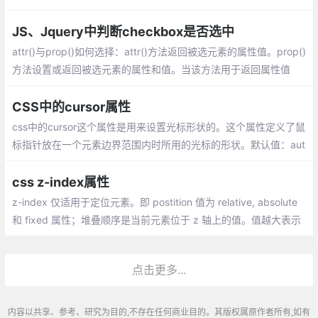
置成inherit表示继承父元素的字体大小值。
JS、Jquery中判断checkbox是否选中
attr()与prop()如何选择：attr()方法返回被选元素的属性值。prop()
方法设置或返回被选元素的属性和值。当该方法用于返回属性值
时，则返回第一个匹配元素的值。当该方法用于设置属性值时，则
为匹配元素集合设置一个或多个属性/值对。
CSS中的cursor属性
css中的cursor这个属性是用来设置光标形状的。这个属性定义了鼠
标指针放在一个元素边界范围内时所用的光标的形状。默认值：aut
o，继承性：yes，出现版本：css2
css z-index属性
z-index 仅适用于定位元素。即 postition 值为 relative, absolute
和 fixed 属性；堆叠顺序是当前元素位于 z 轴上的值。值越大表示
元素越靠近屏幕，反之元素越远离屏幕在同一个堆叠上下文中， z-i
ndex 值越大，越靠近屏幕。
点击更多...
内容以共享、参考、研究为目的,不存在任何商业目的。其版权属原作者所有,如有