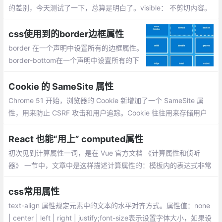
的差别，今天测试了一下，总算是明白了。visible： 不剪切内容。
hidden： 将超出对象尺寸的内容进行裁剪，将不出现滚动条。scro
ll： 将超出对象尺寸的内容进行裁剪，并以滚动条的方式显示超出
css使用到的border边框属性
的内容。
border 在一个声明中设置所有的边框属性。
border-bottom在一个声明中设置所有的下
边框属性。border-bottom-color设置下边
框的颜色。border-bottom-style设置下边框
Cookie 的 SameSite 属性
的样式。
Chrome 51 开始，浏览器的 Cookie 新增加了一个 SameSite 属
性，用来防止 CSRF 攻击和用户追踪。Cookie 往往用来存储用户
的身份信息，恶意网站可以设法伪造带有正确 Cookie 的 HTTP 请
求，这就是 CSRF 攻击。
React 也能“用上” computed属性
初次见到计算属性一词，是在 Vue 官方文档 《计算属性和侦听
器》 一节中，文章中是这样描述计算属性的：模板内的表达式非常
便利，但是设计它们的初衷是用于简单运算的。在模板中放入太多
的逻辑会让模板过重且难以维护。
css常用属性
text-align 属性规定元素中的文本的水平对齐方式。属性值：none
| center | left | right | justify;font-size表示设置字体大小，如果设