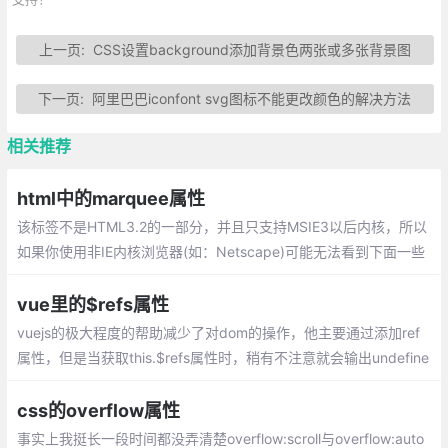
上一页:
CSS设置background添加背景色两张或多张背景图
下一页:
阿里巴巴iconfont svg图标不能更改颜色的解决方法
相关推荐
html中的marquee属性
该标签不是HTML3.2的一部分，并且只支持MSIE3以后内核，所以
如果你使用非IE内核浏览器(如：Netscape)可能无法看到下面一些
很有意思的效果，该标签是个容器标签
vue里的$refs属性
vuejs的极大程度的帮助减少了对dom的操作，他主要通过添加ref
属性，但是当获取this.$refs属性时，稍有不注意就会输出undefine
d导致我们对dom节点的操作报错。this.$refs.xxx为undefined的
几种情况记录：
css的overflow属性
事实上我挺长一段时间都没弄清楚overflow:scroll与overflow:auto