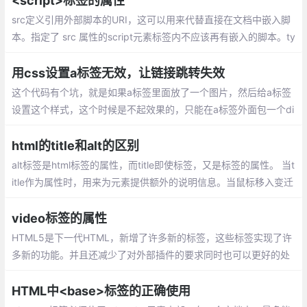
<script>标签的属性
src定义引用外部脚本的URI，这可以用来代替直接在文档中嵌入脚
本。指定了 src 属性的script元素标签内不应该再有嵌入的脚本。ty
pe该属性定义script元素包含或src引用的脚本语言。
用css设置a标签无效，让链接跳转失效
这个代码有个坑，就是如果a标签里面放了一个图片，然后给a标签
设置这个样式，这个时候是不起效果的，只能在a标签外面包一个di
v，然后给div设置这个样式
html的title和alt的区别
alt标签是html标签的属性，而title即使标签，又是标签的属性。 当t
itle作为属性时，用来为元素提供额外的说明信息。当鼠标移入变迁
内会显示title的内容，以达到补充说明或提示的效果。
video标签的属性
HTML5是下一代HTML，新增了许多新的标签，这些标签实现了许
多新的功能。并且还减少了对外部插件的要求同时也可以更好的处
理错误。比如HTML5中的video标签就可以很好的实现了在页面上
播放视频的效果。
HTML中<base>标签的正确使用