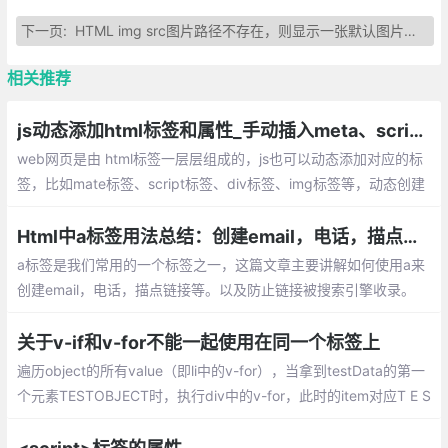
下一页:
HTML img src图片路径不存在，则显示一张默认图片的方法
相关推荐
js动态添加html标签和属性_手动插入meta、script、div、img等标签
web网页是由 html标签一层层组成的，js也可以动态添加对应的标
签，比如mate标签、script标签、div标签、img标签等，动态创建
的方法基本都差不多，下面将简单介绍下如何实现
Html中a标签用法总结：创建email，电话，描点链接等。以及防止链接被搜索引擎收录
a标签是我们常用的一个标签之一，这篇文章主要讲解如何使用a来
创建email，电话，描点链接等。以及防止链接被搜索引擎收录。
关于v-if和v-for不能一起使用在同一个标签上
遍历object的所有value（即li中的v-for），当拿到testData的第一
个元素TESTOBJECT时，执行div中的v-for，此时的item对应T E S
T O B J E C T这10个元素，于是循环10次，每一次都判断当前元素
是否是array，很显然每次判断都是object