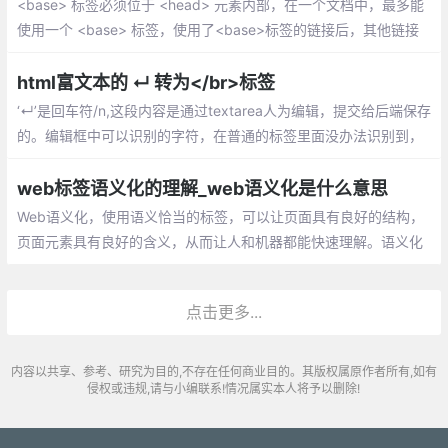
<base> 标签必须位于 <head> 元素内部，在一个文档中，最多能
使用一个 <base> 标签，使用了<base>标签的链接后，其他链接
必须在<base>标签的链接里面，不然将无法找到。
html富文本的 ↵ 转为</br>标签
‘↵’是回车符/n,这段内容是通过textarea人为编辑，提交给后端保存
的。编辑框中可以识别的字符，在普通的标签里面没办法识别到，
所以要转换成可以识别的<br/>
web标签语义化的理解_web语义化是什么意思
Web语义化，使用语义恰当的标签，可以让页面具有良好的结构，
页面元素具有良好的含义，从而让人和机器都能快速理解。语义化
的web页面一方面可以让机器在更少的人类干预情况下收集并研究
网页的信息，从而可以读懂网页的内容
点击更多...
内容以共享、参考、研究为目的,不存在任何商业目的。其版权属原作者所有,如有
侵权或违规,请与小编联系!情况属实本人将予以删除!