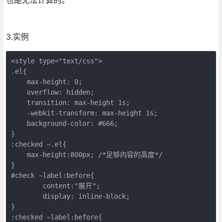
3.实例
<style type="text/css">

.el{

    max-height: 0;

    overflow: hidden;

    transition: max-height 1s;

    -webkit-transform: max-height 1s;

    background-color: #666;

}

:checked ~.el{

    max-height:800px; /*足够内容的高度*/

}

#check ~label:before{

	content:"展开";

	display: inline-block;

}

:checked ~label:before{
