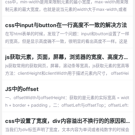
css中，min-width是用来限制元素的最小宽度，max-width用来限
制元素的最大宽度，也就是说当元素的width大于max-width,或者
小于min-width。就被它们的值所代替，尤其适用于网站的自适
应。下面将具体介绍下关于min-,max-的区别和联系
css中input与button在一行高度不一致的解决方法
在写html表单的时候，发现了一个问题：input和button设置了一样
的宽高，但是显示高度确不一致，很明显的看出高度不一样。这是
由于button在高度计算上始终使用了Quirks模式。
js获取元素，页面，屏幕，浏览器的宽度、高度方法总汇
js获取常用的获取网页，屏幕，滚动条等宽高，js获取元素的宽高等
方法：clientHeight和clientWidth用于描述元素内尺寸， offsetHei
ght和offsetWidth用于描述元素外尺寸，lientTop和clientLeft返回
内边距的边缘和边框的外边缘之间的水平和垂直距离...
JS中的offset
一、offsetWidth与offsetHeight：获取的是元素的实际宽高 = widt
h + border + padding ，二：offsetLeft与offsetTop；offsetLeft:
获取自己左外边框与父级元素的左内边框的距离 ，offsetTop:获取
自己上外边框与父级元素的上内边框的距离
css中设置了宽度，div内容溢出不换行的的原因和解决方法
当我们为div标签声明了宽度，文本内容为单词或者纯数字的时候会