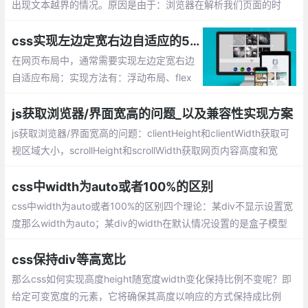
出现文本越界的情况。原因是由于：浏览器在解析我们页面的时
候，给这一串数字当成一个词了，这样就不会自动切断字符串而进
行换行。
css实现左边定宽右边自适应的5种方法总汇
在网页布局中，通常需要实现左边定宽右边
自适应布局：实现方法有：浮动布局、flex
布局、使用负margin、绝对定位、table布
局
js获取浏览器/界面宽高的问题_以及兼容性实现方案
js获取浏览器/界面宽高的问题：clientHeight和clientWidth获取可
视区域大小，scrollHeight和scrollWidth获取网页内容高度和宽
度。offsetHeight和offsetWidth，获取网页内容高度和宽度（可视
区域包括滚动条等边线，会随窗口的显示大小改变）
css中width为auto或者100%的区别
css中width为auto或者100%的区别四个理论：某div不显示设置宽
度那么width为auto；某div的width在默认情况设置的是盒子模型
中content的值；某div的width为100%表示的是此div盒子内容部分
的宽度为其父元素的宽度
css保持div等高宽比
那么css如何实现高度height随宽度width变化保持比例不变呢？即
给定可变宽度的元素，它将确保其高度以响应的方式保持成比例