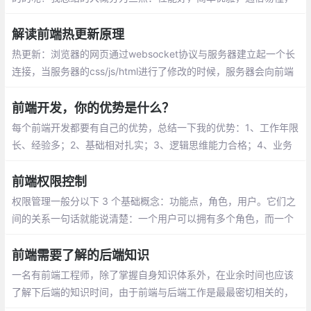
这篇文章就将围绕这这3点来说明。
解读前端热更新原理
热更新：浏览器的网页通过websocket协议与服务器建立起一个长
连接，当服务器的css/js/html进行了修改的时候，服务器会向前端
发送一个更新的消息，如果是css或者html发生了改变，网页执行js
直接操作dom，局部刷新，如果是js发生了改变，只好刷新整个页
前端开发，你的优势是什么？
面。
每个前端开发都要有自己的优势，总结一下我的优势：1、工作年限
长、经验多；2、基础相对扎实；3、逻辑思维能力合格；4、业务
需求分析能合格。
前端权限控制
权限管理一般分以下 3 个基础概念：功能点，角色，用户。它们之
间的关系一句话就能说清楚：一个用户可以拥有多个角色，而一个
角色可以包含多个功能。
前端需要了解的后端知识
一名有前端工程师，除了掌握自身知识体系外，在业余时间也应该
了解下后端的知识时间，由于前端与后端工作是最最密切相关的，
多学习些后端知识对自身也是大有好处的。当然除了上述这些，计