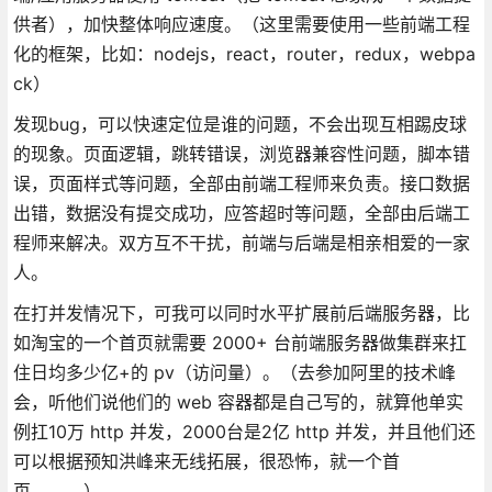
供者），加快整体响应速度。（这里需要使用一些前端工程
化的框架，比如：nodejs，react，router，redux，webpa
ck）
发现bug，可以快速定位是谁的问题，不会出现互相踢皮球
的现象。页面逻辑，跳转错误，浏览器兼容性问题，脚本错
误，页面样式等问题，全部由前端工程师来负责。接口数据
出错，数据没有提交成功，应答超时等问题，全部由后端工
程师来解决。双方互不干扰，前端与后端是相亲相爱的一家
人。
在打并发情况下，可我可以同时水平扩展前后端服务器，比
如淘宝的一个首页就需要 2000+ 台前端服务器做集群来扛
住日均多少亿+的 pv（访问量）。（去参加阿里的技术峰
会，听他们说他们的 web 容器都是自己写的，就算他单实
例扛10万 http 并发，2000台是2亿 http 并发，并且他们还
可以根据预知洪峰来无线拓展，很恐怖，就一个首
页。。。）