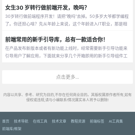
算机网络、数据结构和算法、计算机组成和原理、离散数学等知识
女生30 岁转行做前端开发，晚吗？
都要涉及。
30岁转行做前端程序开发！请把“晚吗”去掉。50多岁大爷都学编程
了。你还担心啥？先从年龄上来说，这个年龄进入IT职业，那是相
当棒的黄金时间，有目标，有干劲，有新颖的思想，而且仍是女孩
子。
前端常用的新手引导库，总有一款适合你！
在产品发布新版本或者有新功能上线时，经常需要新手引导功能来
引导用户了解应用，下面就来分享几个开箱即用的新手引导组件工
具库，帮你快速实现新手引导功能！
点击更多...
内容以共享、参考、研究为目的,不存在任何商业目的。其版权属原作者所有,如有
侵权或违规,请与小编联系!情况属实本人将予以删除!
首页
技术导航
在线工具
技术文章
教程资源
前端标签
AI工具集
前端库/框架