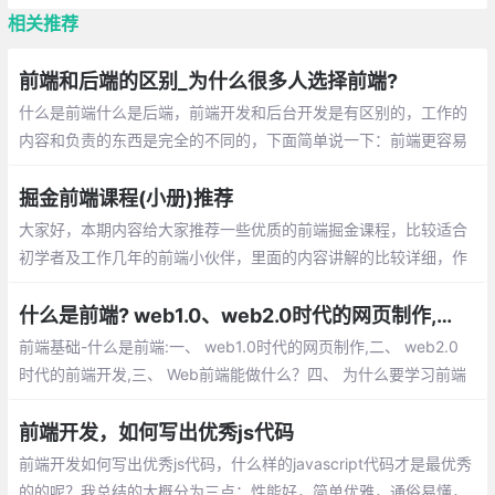
相关推荐
前端和后端的区别_为什么很多人选择前端?
什么是前端什么是后端，前端开发和后台开发是有区别的，工作的
内容和负责的东西是完全的不同的，下面简单说一下：前端更容易
入门，每天调整界面的展示，通过代码 完成优美的界面和酷炫的交
互。后端入门稍困难，每天关注的是业务逻辑的处理，数据的增删
掘金前端课程(小册)推荐
改查，性能的优化
大家好，本期内容给大家推荐一些优质的前
端掘金课程，比较适合初学者及工作几年的
前端小伙伴，里面的内容讲解的比较详细，
作者也是一线的大厂工作者。有兴趣的小伙
什么是前端? web1.0、web2.0时代的网页制作,前端开发都有哪些内容等
伴快来打卡看一下吧
前端基础-什么是前端:一、 web1.0时代的网
页制作,二、 web2.0时代的前端开发,三、
Web前端能做什么？四、 为什么要学习前端
开发,五、 前端开发都有哪些内容,六、 开发
前端开发，如何写出优秀js代码
环境
前端开发如何写出优秀js代码，什么样的javascript代码才是最优秀
的的呢？我总结的大概分为三点：性能好，简单优雅，通俗易懂，