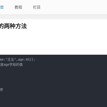
章
教程
栏目
的两种方法
me:"王五",age:45}];

序
