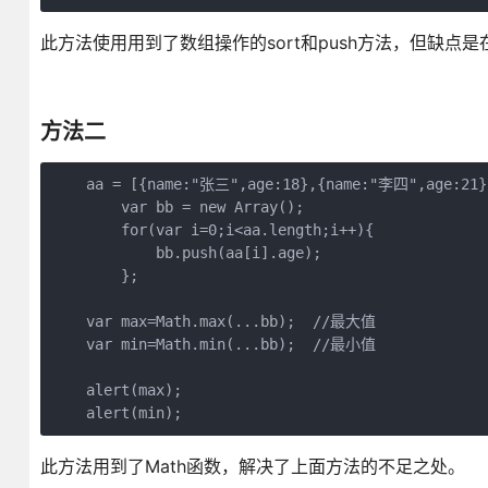
此方法使用用到了数组操作的sort和push方法，但缺
方法二
    aa = [{name:"张三",age:18},{name:"李四",age:21}
	var bb = new Array();

	for(var i=0;i<aa.length;i++){

	    bb.push(aa[i].age);

	};

    var max=Math.max(...bb);  //最大值

    var min=Math.min(...bb);  //最小值

    alert(max);

此方法用到了Math函数，解决了上面方法的不足之处。