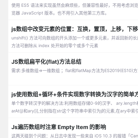
使用 ES5 语法来实现虽然会麻烦些，但兼容性最好，不用考虑浏览器 
览器 JavaScript 版本。也不用引入其他第三方库。
js数组中改变元素的位置：互换，置顶，上移，下移
unshift() 方法可向数组的开头添加一个或更多元素，并返回新的长度
方法可删除从 index 处开始的零个或多个元素
JS数组扁平化(flat)方法总结
需求:多维数组=>一维数组 ；flat和flatMap方法为ES2019(ES
js使用数组+循环+条件实现数字转换为汉字的简单
单个数字转汉字的解决方法:利用数组存储0-9的汉字、 ary.length和
arAt(j)和ary[i],分别指在str这个字符串中索引为j的元素,在ary中
Js遍历数组时注意 Empty Item 的影响
这两天碰到个问题：从日志中发现一些来自 iOS 10.3 的报错「Cannot re