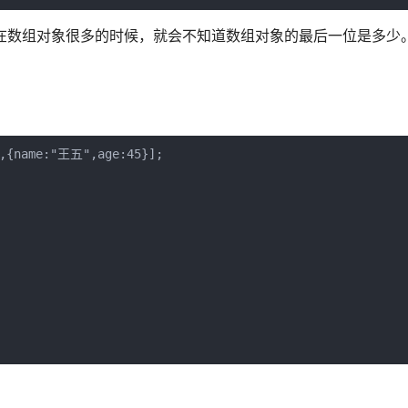
点是在数组对象很多的时候，就会不知道数组对象的最后一位是多少
,{name:"王五",age:45}];
