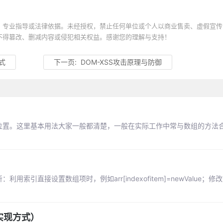
、专业指导或法律依据。未经授权，禁止任何单位或个人以商业售卖、虚假宣传
不得篡改、删减内容或侵犯相关权益。感谢您的理解与支持！
式
下一页:
DOM-XSS攻击原理与防御
出现的位置。这里基本用法大家一般都清楚，一般在实际工作中常与数组的方法
引直接设置数组项时，例如arr[indexofitem]=newValue；修
实现方式）