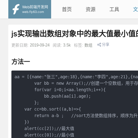
Web前端开发网
首页
资源
工具
文
web.fly63.com
js实现输出数组对象中的最大值最小值
分享
更新日期:
2019-09-24
阅读:
3.5k
标签:
数组
方法一
aa = [{name:"张三",age:18},{name:"李四",age:21},{na
	var bb = new Array();//创建一个空数组，用于存放age字段的值

	for(var i=0;i<aa.length;i++){

	    bb.push(aa[i].age);

	};

    var cc=bb.sort((a,b)=>{

        return a-b ;   //sort方法使数组排序，顺序为升
    }) 

    alert(cc[2]);//最大值
