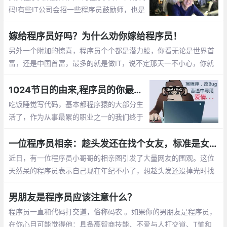
码!有些IT公司会招一些程序员鼓励师，也是
为了提高程序员们的工作”战斗值”。 而关于
程序员鼓励师的作用，她们总是能激发程序
嫁给程序员好吗？为什么劝你嫁给程序员！
员们的肾上腺素分泌。
另外一个附加的惊喜，程序员个个都是潜力股，你看无论是世界首
富，还是中国首富，最多的就是做IT，说不定那天一不小心，你就
成了亿万富翁的老婆啦， mm们，选个程序员当老公不会错的。程
序员收入稳定，生活安逸，属于长期持有型成长股
1024节日的由来,程序员的你最想对自己说的是什么？【1024程序员节日】
吃饭睡觉写代码，基本都程序猿的大部分生
活了，作为从事最累的职业之一的我们终于
有了自己的节日，那就是1024。1024向程
序员致敬，向自己致敬，向未来致敬。
一位程序员相亲：趁头发还在找个女友，标准是女孩就行
近日，有一位程序员小哥哥的相亲图引发了大量网友的围观。这位
天然呆的程序员表示自己现在年纪不小了，想趁头发还没掉光时找
个女朋友。至于择偶的标准，他表示只要是女孩就行
男朋友是程序员应该注意什么？
程序员一直和代码打交道，俗称码农 。如果你的男朋友是程序员，
在你心目可能觉得他：具备高智商技能、不爱与人打交道、T恤和