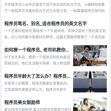
许多程序员小伙伴总是苦于找不到合适的告白方式。小编特地收集
了一些程序员专属的告白方式与大家分享，一起看看程序员用代码
敲出的浪漫吧~
程序员笔名、别名_适合程序员的英文名字
一个厉害的程序员,都会有一个牛逼哄哄、有辨识度有个性的英文别
名。在公司同事中很更好的称呼，这篇文章翻译整理了一下适合程
序员的英文名字
如何撩一个程序员_ 老司机教你怎么追程序员
对于女生来说，撩到一个程序员的好处是显
而易见的。他们生活圈子简单，很少参加聚
会。他们不是在修改代码，就是在去修改代
码的路上。这篇文章告诉你怎么撩程序员
程序员年龄大了怎么办？程序员年龄大了的出路
在很多人的眼里，程序员都是吃青春饭的。
尤其是国内更是这样认为，程序员年龄大
了，体力越来越差，就不好找工作了，开始
担心以后的出路了。那么未来大龄程序员的
程序员美女鼓励师
出路在哪呢？
美女程序员鼓励师,真正的程序员眼里只有代