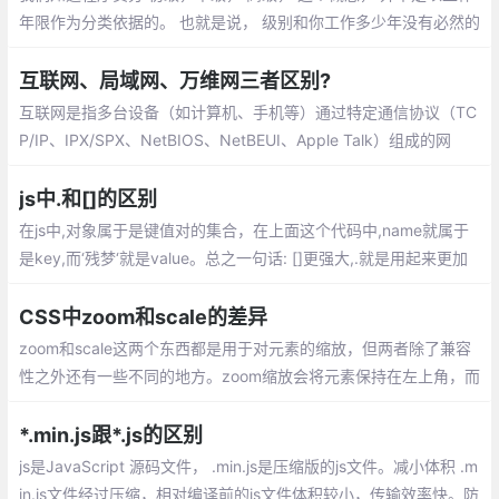
年限作为分类依据的。 也就是说， 级别和你工作多少年没有必然的
联系。一个初级工程师可能工作很多年依然是初级工程师， 也有的
工程师， 工作短短两三年， 就跻身高级工程师的行列。
互联网、局域网、万维网三者区别?
互联网是指多台设备（如计算机、手机等）通过特定通信协议（TC
P/IP、IPX/SPX、NetBIOS、NetBEUI、Apple Talk）组成的网
络。一般可分为以下三种：局域网LAN(Local Area Network)：一
般不大于10公里，而且通常只使用一种传输介质
js中.和[]的区别
在js中,对象属于是键值对的集合，在上面这个代码中,name就属于
是key,而‘残梦‘就是value。总之一句话: []更强大,.就是用起来更加
习惯一些,一开始用[]的时候总是会当成数组,需要注意一下
CSS中zoom和scale的差异
zoom和scale这两个东西都是用于对元素的缩放，但两者除了兼容
性之外还有一些不同的地方。zoom缩放会将元素保持在左上角，而
scale默认是中间位置，可以通过transform-origin来设置。
*.min.js跟*.js的区别
js是JavaScript 源码文件， .min.js是压缩版的js文件。减小体积 .m
in.js文件经过压缩，相对编译前的js文件体积较小，传输效率快。防