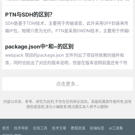
止窥视和窃取源代码
PTN与SDH的区别？
SDH是基于TDM技术，主要用于传输语音，此外采用GFP封装来传
输IP包，物理介质为光纤。PTN是采用DWDM技术，主要用于传输I
P包、以太网帧，此外采用MPLS-TP技术来实现PWE3伪线
package.json中^和~的区别
webpack 项目的package.json 文件列出了项目所依赖的插件和
库，同时也给出了对应的版本说明，但是在版本说明前面还有个符
号：‘^‘（插入符号）和‘~‘（波浪符号），总结了下他们之间的区
别：
点击更多...
内容以共享、参考、研究为目的,不存在任何商业目的。其版权属原作者所有,如有
侵权或违规,请与小编联系!情况属实本人将予以删除!
首页
技术导航
在线工具
技术文章
教程资源
前端标签
AI工具集