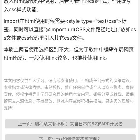
放入html源代码中使用，后者可看作为css样式，作用是引
入css样式功能。
import在html使用时候需要<style type="text/css">标
签，同时可以直接“@import url(CSS文件路径地址);”放如cs
s文件或css代码里引入其它css文件。
本质上两者使用选择区别不大，但为了软件中编辑布局网页
html代码，一般使用link较多，也推荐使用link。
本文内容仅供个人学习、研究或参考使用，不构成任何形式的决策建议、
专业指导或法律依据。未经授权，禁止任何单位或个人以商业售卖、虚假
宣传、侵权传播等非学习研究目的使用本文内容。如需分享或转载，请保
留原文来源信息，不得篡改、删减内容或侵犯相关权益。感谢您的理解与
支持！
上一页:
编程从来都不晚：来自日本的82岁APP开发者
下一页:
css如何设置不可复制？