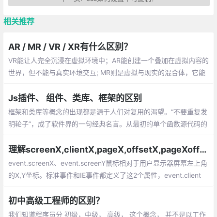
相关推荐
AR / MR / VR / XR有什么区别？
VR能让人完全沉浸在虚拟环境中；AR能创建一个叠加在虚拟内容的
世界，但不能与真实环境交互; MR则是虚拟与现实的混合体，它能
创造出可以与真实环境交互的虚拟物体。最后，XR则是包括三种
“现实”（AR，VR，MR）的术语。
Js插件、 组件、类库、框架的区别
框架和类库等概念的出现都是源于人们对复用的渴望。“不要重复发
明轮子”，成了软件界的一句经典名言。从最初的单个函数源代码的
复用，到面向对象中类的复用（通常以类库的形式体现）
理解screenX,clientX,pageX,offsetX,pageXoffset的区别
event.screenX、event.screenY鼠标相对于用户显示器屏幕左上角
的X,Y坐标。标准事件和IE事件都定义了这2个属性，event.client
X、event.clientY鼠标相对于浏览器可视区域的X,Y坐标
初中高级工程师的区别？
我们知道程序员分 初级，中级， 高级， 这个概念， 并不是以工作