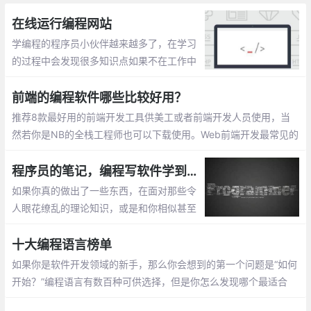
在线运行编程网站
学编程的程序员小伙伴越来越多了，在学习
的过程中会发现很多知识点如果不在工作中
运用或者手写带验证的话，很容易忘记。任
何技能的掌握都是需要不断练习的。在此整
前端的编程软件哪些比较好用？
理一些在线运行编程的网站。
推荐8款最好用的前端开发工具供美工或者前端开发人员使用，当
然若你是NB的全栈工程师也可以下载使用。Web前端开发最常见的
编程软件有以下几种： 在前端开发中，有一个非常好用的工具，Vi
sual Studio Code，简称VS code
程序员的笔记，编程写软件学到的 7 件事
如果你真的做出了一些东西，在面对那些令
人眼花缭乱的理论知识，或是和你相似甚至
比你做的更糟糕的人时大可不必谦虚。在一
天结束之时，正是那些在战壕中的开发者
十大编程语言榜单
——构建、测试和开发了代码的人，真正做
如果你是软件开发领域的新手，那么你会想到的第一个问题是“如何
了事情。
开始？”编程语言有数百种可供选择，但是你怎么发现哪个最适合
你，你的兴趣和职业目标又在哪里呢？选择最佳编程语言以学习的