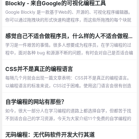
最简单方法之一，是通过市场反响、技术趋势的发展…
Blockly - 来自Google的可视化编程工具
Google Blockly 是一款基于Web的、开源的、可视化程序编辑器。
你可以通过拖拽块的形式快速构建程序，而这些所拖拽的每个块就
是组成程序的基本单元。可视化编程完成
感觉自己不适合做程序员，什么样的人不适合做程序员？
学习是一件艰苦的事情。很多人想要成为程序员，在学习编程的过
程中，面对各种 bug 和源源不断的问题，有时会对自己是否适合编
程这一问题产生困扰。在教学的过程中，他总结出了不适合做程序
员的十个特征
CSS并不是真正的编程语言
每隔几个月就会出现一篇文章表明：CSS并不是真正的编程语言。
以编程语言的标准来说，CSS过于困难。使用这门语言会很有创造
性：事实确实如此，CSS不同于传统的编程，且具有缺陷，同任何
标准化编程语言相比
自学编程的网站有那些？
如今，很大一部分人在学习编程的道路上都选择自学，但都苦于找
不到适合自己的学习资源，今天为大家介绍11个免费的自学编程的
网站，为大家提供一些帮助。很多人自学编程，都会通过w3schoo
l，你可以通过它学习所有的网站建设基础教程
无码编程：无代码软件开发大行其道