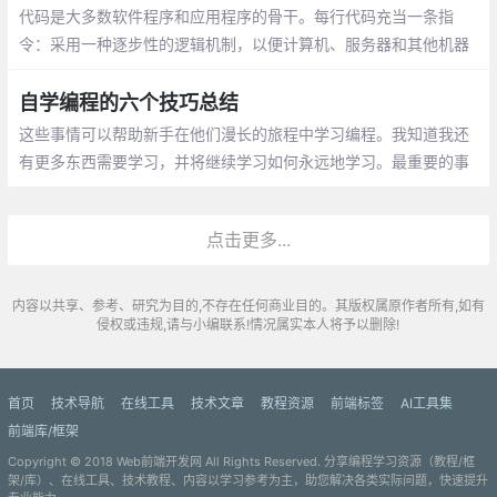
代码是大多数软件程序和应用程序的骨干。每行代码充当一条指
令：采用一种逐步性的逻辑机制，以便计算机、服务器和其他机器
执行操作。想创建那些指令，就要知道如何编写代码，这项宝贵的
技能有时很吃香。
自学编程的六个技巧总结
这些事情可以帮助新手在他们漫长的旅程中学习编程。我知道我还
有更多东西需要学习，并将继续学习如何永远地学习。最重要的事
情说三遍，请继续，不要放弃，不要放弃，不要放弃。
点击更多...
内容以共享、参考、研究为目的,不存在任何商业目的。其版权属原作者所有,如有
侵权或违规,请与小编联系!情况属实本人将予以删除!
首页
技术导航
在线工具
技术文章
教程资源
前端标签
AI工具集
前端库/框架