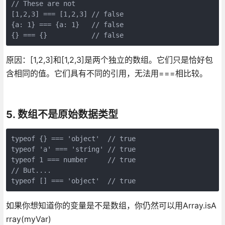
// These are not

[1,2,3] === [1,2,3] // false

{a: 1} === {a: 1}   // false

{} === {}           // false
原因：[1,2,3]和[1,2,3]是两个独立的数组。它们只是恰好包
含相同的值。它们具有不同的引用，无法用===相比较。
5. 数组不是原始数据类型
typeof {} === 'object'  // true

typeof 'a' === 'string' // true

typeof 1 === number     // true

// But....

typeof [] === 'object'  // true
如果你想知道你的变量是不是数组，你仍然可以用Array.isA
rray(myVar)