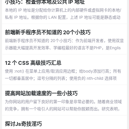
小技巧：检查你本地及公共 IP 地址
本地的 IP 地址是分配给你计算机上的内部硬件或虚拟网卡的本地/
私有 IP 地址。根据你的 LAN 配置，上述 IP 地址可能是静态或动
态的。公共的 IP 地址是你的 Internet 服务提供商（ISP）为你分配
的公共/外部 IP 地址。
前端新手程序员不知道的 20个小技巧
前端新手程序员不知道的 20个小技巧：作为前端开发者，使用双显
示器能大幅提高开发效率、学编程最好的语言不是PHP，是Englis
h、东西交付之前偷偷测试一遍、问别人之前最好先自己百度，goo
gle一下、把觉得不靠谱的需求放到最后做，很可能到时候需求就变
12 个 CSS 高级技巧汇总
了...
使用 :not() 在菜单上应用/取消应用边框；给body添加行高；所有
一切都垂直居中；逗号分隔的列表；使用负的 nth-child 选择项
目；对图标使用SVG；优化显示文本；对纯CSS滑块使用 max-hei
ght；继承 box-sizing
提高网站加载速度的一些小技巧
为你网站的用户留下良好的第一印象是非常必要的。随着商业领域
的竞争，拥有一个吸引人的网站可以帮助你脱颖而出。研究表明，
如果加载时间超过3秒，会有 40％ 的用户放弃访问你的网站
探讨Js奇技淫巧