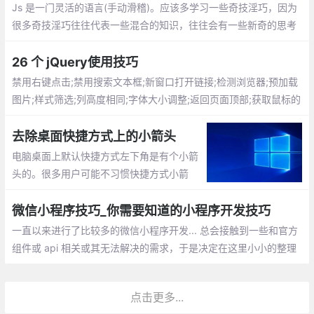
Js 是一门灵活的语言(手动滑稽)。应该多学习一些奇技淫巧，因为
很多奇技淫巧往往代表一些混合的知识，往往会有一些新奇的思考
与体验（怎么我想不出来？）
26 个 jQuery使用技巧
禁用右键点击;禁用搜索文本框;新窗口打开链接;检测浏览器;预加载
图片;样式筛选;列高度相同;字体大小调整;返回页面顶部;获取鼠标的
xy坐标;验证元素是否为空;替换元素
去除桌面快捷方式上的小箭头
电脑桌面上默认快捷方式左下角是有个小箭
头的。很多用户可能不习惯快捷方式小箭
头。那怎么去掉呢？新建一个TXT文档（文
档的名称自己顺便命名即可），然后把下面
微信小程序技巧_你需要知道的小程序开发技巧
的这些英文全部复制到TXT文档内保存。把
一直以来进行了比较多的微信小程序开发... 总会接触到一些和官方
TXT文档的扩展名改成 .bat
组件或 api 相关或其无法解决的需求，于是决定在这里小小的整理
一下微信小程序开发的一些技巧
点击更多...