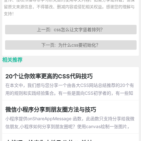
留原文来源信息，不得篡改、删减内容或侵犯相关权益。感谢您的理解与
支持！
上一页:
css怎么让文字竖着排列？
下一页:
为什么css要初始化？
相关推荐
20个让你效率更高的CSS代码技巧
在本文中，我们想与您分享一个由各大CSS网站总结推荐的20个有
用的规则和实践经验集合。有一些是面向CSS初学者的，有一些知
识点是进阶型的。希望每个人通过这篇文章都能学到对自己有用的
知识
微信小程序分享到朋友圈方法与技巧
小程序提供onShareAppMessage 函数，此函数只支持分享给我微
信朋友,小程序如何分享到朋友圈呢？使用canvas绘制一张图片，
并用wx.previewImage预览图片，然后长按图片保存图片到手机。