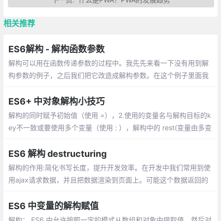
相关推荐
ES6解构 - 解构函数参数
解构可以用在函数传递参数的过程中。我先先来看一下没有用到解
构参数的例子，之后我们把它改造成解构参数。在这个例子里面我
们使用解构参数改写了函数声明
ES6+ 中对象解构小技巧
解构的同时赋予初始值（使用 =），2.使用的变量名与解构目标的k
ey不一致或要使用多个变量（使用 : ），解构中的 rest(变量由多变
少) 与spread(变量由少变多)
ES6 解构 destructuring
解构的作用:简化书写长度，提升开发效率。在开发中我们常用到使
用ajax请求数据，并且把数据渲染到页面上。可能这个数据返回的
对象或数组。
ES6 中变量的解构赋值
解构： ES6 中允许按照一定的模式从数组和对象中提取值，然后对