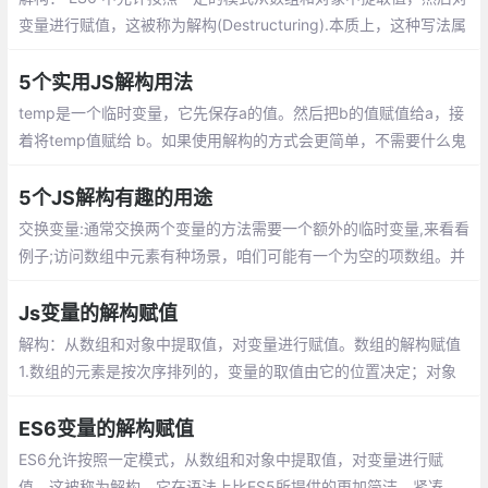
变量进行赋值，这被称为解构(Destructuring).本质上，这种写法属
于“模式匹配”，只要等号两边的模式相同，左边的变量就会被赋予
相应的值。
5个实用JS解构用法
temp是一个临时变量，它先保存a的值。然后把b的值赋值给a，接
着将temp值赋给 b。如果使用解构的方式会更简单，不需要什么鬼
的 temp 变量。
5个JS解构有趣的用途
交换变量:通常交换两个变量的方法需要一个额外的临时变量,来看看
例子;访问数组中元素有种场景，咱们可能有一个为空的项数组。并
且希望访问数组的第一个、第二个或第n个项
Js变量的解构赋值
解构：从数组和对象中提取值，对变量进行赋值。数组的解构赋值
1.数组的元素是按次序排列的，变量的取值由它的位置决定；对象
的解构赋值1.对象的属性没有次序，变量必须与属性同名，才能取
到正确的值。
ES6变量的解构赋值
ES6允许按照一定模式，从数组和对象中提取值，对变量进行赋
值，这被称为解构。它在语法上比ES5所提供的更加简洁、紧凑、