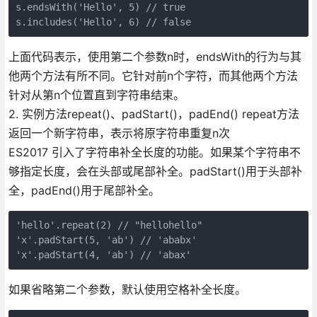
s.endsWith('Hello', 5) // true

上面代码表示，使用第二个参数n时，endsWith的行为与其
他两个方法有所不同。它针对前n个字符，而其他两个方法
针对从第n个位置直到字符串结束。
2. 实例方法repeat()、padStart()，padEnd() repeat方法
返回一个新字符串，表示将原字符串重复n次
ES2017 引入了字符串补全长度的功能。如果某个字符串不
够指定长度，会在头部或尾部补全。padStart()用于头部补
全，padEnd()用于尾部补全。
'hello'.repeat(2) // "hellohello"

'x'.padStart(5, 'ab') // 'ababx'

如果省略第二个参数，默认使用空格补全长度。