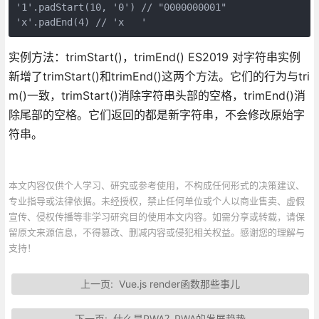
'1'.padStart(10, '0') // "0000000001"

实例方法：trimStart()，trimEnd() ES2019 对字符串实例
新增了trimStart()和trimEnd()这两个方法。它们的行为与tri
m()一致，trimStart()消除字符串头部的空格，trimEnd()消
除尾部的空格。它们返回的都是新字符串，不会修改原始字
符串。
本文内容仅供个人学习、研究或参考使用，不构成任何形式的决策建议、
专业指导或法律依据。未经授权，禁止任何单位或个人以商业售卖、虚假
宣传、侵权传播等非学习研究目的使用本文内容。如需分享或转载，请保
留原文来源信息，不得篡改、删减内容或侵犯相关权益。感谢您的理解与
支持！
上一页:
Vue.js render函数那些事儿
下一页:
什么是PWA？PWA的发展趋势