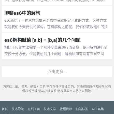
清晰。它不仅能减少你的代码量，还能从根本上改变你的编码方
式。
聊聊es6中的解构
es6新增了一种从数组或者对象中获取指定元素的方式，这种方式
就是我们今天要说的解构。在有解构之前呢，我们获取数组中的指
定元素通常是根据索引去做的：
es6解构赋值 [a,b] = [b,a]的几个问题
相比于传统方法需要一个额外变量来进行值交换，使用解构进行值
交换十分方便。但是我想到几个问题：解构赋值有没有节省空间
呢？
点击更多...
内容以共享、参考、研究为目的,不存在任何商业目的。其版权属原作者所有,如有
侵权或违规,请与小编联系!情况属实本人将予以删除!
首页
技术导航
在线工具
技术文章
教程资源
前端标签
AI工具集