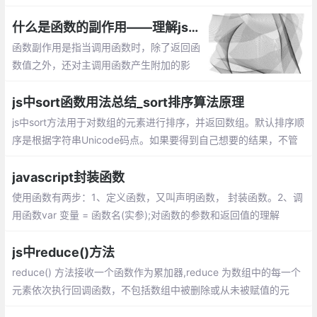
过去的事情。当然，基于回调的编程很丑陋的。
什么是函数的副作用——理解js编程中函数的副作用
函数副作用是指当调用函数时，除了返回函
数值之外，还对主调用函数产生附加的影
响。副作用的函数不仅仅只是返回了一个
值，而且还做了其他的事情
js中sort函数用法总结_sort排序算法原理
js中sort方法用于对数组的元素进行排序，并返回数组。默认排序顺
序是根据字符串Unicode码点。如果要得到自己想要的结果，不管
是升序还是降序，就需要提供比较函数了。该函数比较两个值的大
小，然后返回一个用于说明这两个值的相对顺序的数字
javascript封装函数
使用函数有两步：1、定义函数，又叫声明函数， 封装函数。2、调
用函数var 变量 = 函数名(实参);对函数的参数和返回值的理解
js中reduce()方法
reduce() 方法接收一个函数作为累加器,reduce 为数组中的每一个
元素依次执行回调函数，不包括数组中被删除或从未被赋值的元
素，接受四个参数：初始值（上一次回调的返回值），当前元素