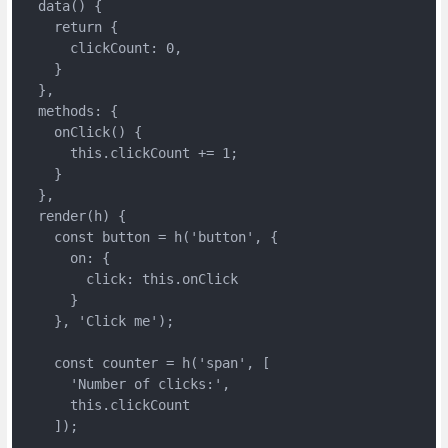
  data() {

    return {

      clickCount: 0,

    }

  },

  methods: {

    onClick() {

      this.clickCount += 1;

    }

  },

  render(h) {

    const button = h('button', {

      on: {

        click: this.onClick

      }

    }, 'Click me');

    const counter = h('span', [

      'Number of clicks:',

      this.clickCount

    ]);
