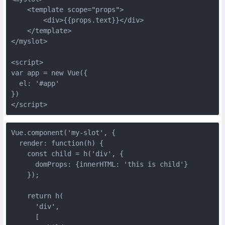
    <template scope="props">

        <div>{{props.text}}</div>

    </template>

</myslot>

<script>

var app = new Vue({

  el: '#app'

})

</script>
Vue.component('my-slot', {

  render: function(h) {

    const child = h('div', {

      domProps: {innerHTML: 'this is child'}

    });

    return h(

      'div',

      [
