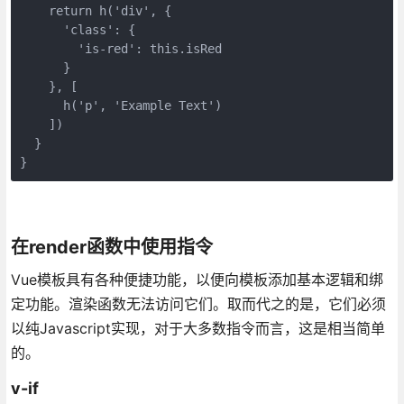
    return h('div', {

      'class': {

        'is-red': this.isRed

      }

    }, [

      h('p', 'Example Text')

    ])

  }

}
在render函数中使用指令
Vue模板具有各种便捷功能，以便向模板添加基本逻辑和绑
定功能。渲染函数无法访问它们。取而代之的是，它们必须
以纯Javascript实现，对于大多数指令而言，这是相当简单
的。
v-if