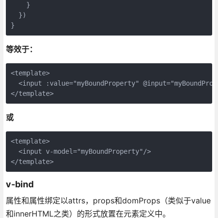
    }

  })

}
等效于：
<template>

  <input :value="myBoundProperty" @input="myBoundProp
</template>
或
<template>

  <input v-model="myBoundProperty"/>

</template>
v-bind
属性和属性绑定以attrs，props和domProps（类似于value
和innerHTML之类）的形式放置在元素定义中。