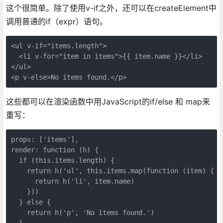
这个很简单。除了使用v-if之外，还可以在createElement中
调用普通的if（expr）语句。
<ul v-if="items.length">

  <li v-for="item in items">{{ item.name }}</li>

</ul>

<p v-else>No items found.</p>
这些都可以在渲染函数中用JavaScript的if/else 和 map来
重写：
props: ['items'],

render: function (h) {

  if (this.items.length) {

    return h('ul', this.items.map(function (item) {

      return h('li', item.name)

    }))

  } else {

    return h('p', 'No items found.')
