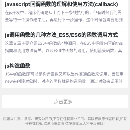
值，当前索引，原数组。
javascript回调函数的理解和使用方法(callback)
在js开发中，程序代码是从上而下一条线执行的，但有时候我们需
要等待一个操作结束后，再进行下一步操作，这个时候就需要用到
回调函数。 在js中，函数也是对象，确切地说：函数是用Function
()构造函数创建的Function对象。
js调用函数的几种方法_ES5/ES6的函数调用方式
这篇文章主要介绍ES5中函数的4种调用，在ES5中函数内容的this
指向和调用方法有关。以及ES6中函数的调用，使用箭头函数，其
中箭头函数的this是和定义时有关和调用无关。
js构造函数
JS中的函数即可以是构造函数又可以当作普通函数来调用，当使用
new来创建对象时，对应的函数就是构造函数，通过对象来调用时
就是普通函数。在我们平时工作中，经常会需要我们创建一个对
象，而我们更多的是使用对像直接量，直接创建
点击更多...
内容以共享、参考、研究为目的,不存在任何商业目的。其版权属原作者所有,如有
侵权或违规,请与小编联系!情况属实本人将予以删除!