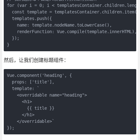
for (var i = 0; i < templatesContainer.children.length
  const template = templatesContainer.children.item(i)
  templates.push({

    name: template.nodeName.toLowerCase(),

    renderFunction: Vue.compile(template.innerHTML),

  });

}
然后，让我们创建标题组件：
Vue.component('heading', {

  props: ['title'],

  template: `

    <overridable name="heading">

      <h1>

        {{ title }}

      </h1>

    </overridable>`

});