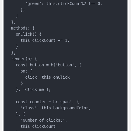
        'green': this.clickCount%2 !== 0, 

      };

    }

  },

  methods: {

    onClick() {

      this.clickCount += 1;

    }

  },

  render(h) {

    const button = h('button', {

      on: {

        click: this.onClick

      }

    }, 'Click me');

    const counter = h('span', {

      'class': this.backgroundColor,

    }, [

      'Number of clicks:',

      this.clickCount
