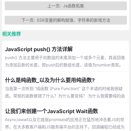
上一页:
Js函数拓展
下一页:
ES6变量的解构赋值、字符串的新增方法
相关推荐
JavaScript push() 方法详解
push() 方法主要用于向数组的末尾添加一个或多个元素，其返回值
为添加后新的长度，即push后的数组长度，该值为number类型。
介绍：一个数组中添加新元素、把一个数组的值赋值到另一个数组
上、在对象使用push
什么是纯函数_以及为什么要用纯函数?
当我第一次听到 “纯函数 (Pure Function)” 这个术语的时候我很疑
惑。常规的函数做错了什么？为什么要变纯？ 为什么我需要纯的函
数？除非你已经知道什么是纯函数，否则你可能会问同样的疑惑
让我们来创建一个JavaScript Wait函数
Async/await以及它底层promises的应用正在猛烈地冲击着JS的世
界。在大多数客户端和JS服务端平台的支持下，回调编程已经成为