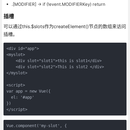
.[MODIFIER] -> if (!event.MODIFIERKey) return
插槽
可以通过this.$slots作为createElement()节点的数组来访问
插槽。
<div id="app">

<myslot>

    <div slot="slot1">this is slot1</div>

    <div slot="slot2">This is slot2 </div>

</myslot>

<script>

var app = new Vue({

  el: '#app'

})

</script>
Vue.component('my-slot', {
