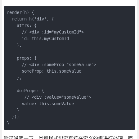
render(h) {

  return h('div', {

    attrs: {

      // <div :id="myCustomId">

      id: this.myCustomId

    },

    props: {

      // <div :someProp="someValue">

      someProp: this.someValue

    },

    domProps: {

       // <div :value="someValue">

      value: this.someValue

    }

  });

}
附带说明一下，类和样式绑定直接在定义的根进行处理，而