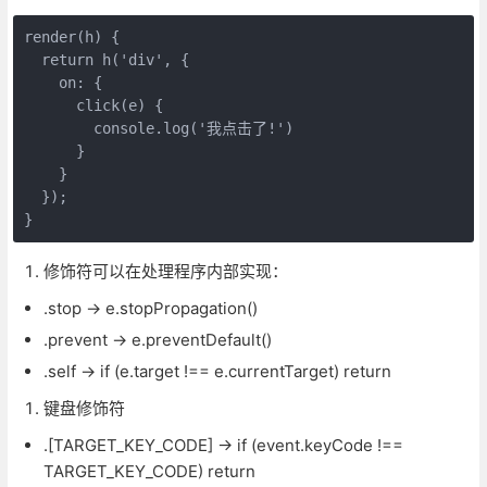
render(h) {

  return h('div', {

    on: {

      click(e) {

        console.log('我点击了!')

      }

    }

  });

}
修饰符可以在处理程序内部实现：
.stop -> e.stopPropagation()
.prevent -> e.preventDefault()
.self -> if (e.target !== e.currentTarget) return
键盘修饰符
.[TARGET_KEY_CODE] -> if (event.keyCode !==
TARGET_KEY_CODE) return