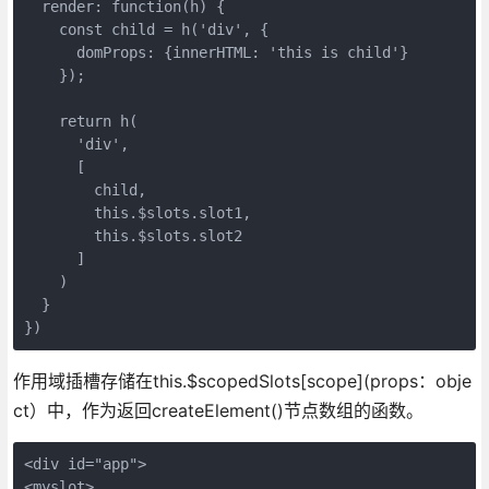
  render: function(h) {

    const child = h('div', {

      domProps: {innerHTML: 'this is child'}

    });

    return h(

      'div',

      [

        child,

        this.$slots.slot1,

        this.$slots.slot2

      ]

    )

  }

})
作用域插槽存储在this.$scopedSlots[scope](props：obje
ct）中，作为返回createElement()节点数组的函数。
<div id="app">

<myslot>
