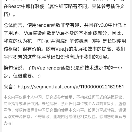
在React中那样轻便（属性细节略有不同，具体参考插件文
档）。
总体而言，使用render函数非常有趣，并且在v3.0中也派上
了用场。 Vue渲染函数是Vue本身的基本组成部分，因此，
我真的认为花一些时间并彻底理解该概念（特别是长期使用
该框架）很有价值。随着Vue.js的发展和效率的提高，我们
平时积累的这些底层基础知识也有助于我们的发展。
换句话说，了解Vue render函数只是你技术进步中的一小
步，但很重要。 :)
来自：https://segmentfault.com/a/1190000022162951
本文内容仅供个人学习、研究或参考使用，不构成任何形式的决策建议、
专业指导或法律依据。未经授权，禁止任何单位或个人以商业售卖、虚假
宣传、侵权传播等非学习研究目的使用本文内容。如需分享或转载，请保
留原文来源信息，不得篡改、删减内容或侵犯相关权益。感谢您的理解与
支持！