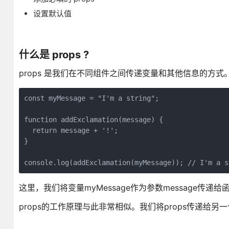
设置默认值
什么是 props ?
props 是我们在不同组件之间传递变量和其他信息的方式
const myMessage = "I'm a string";

function addExclamation(message) {

  return message + '!';

}

这里，我们将变量myMessage作为参数message传递
props的工作原理与此非常相似。我们将props传递