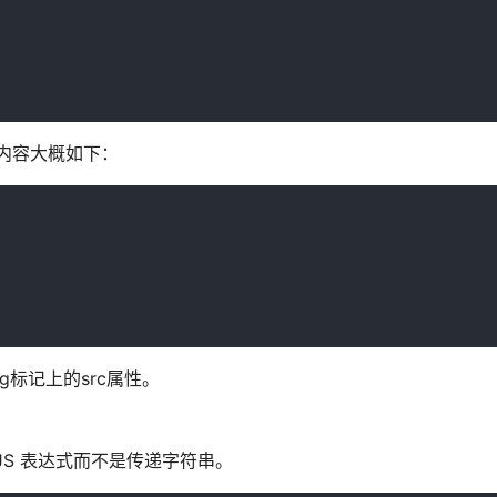
面。内容大概如下：
g标记上的src属性。
？
S 表达式而不是传递字符串。