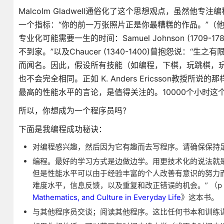
Malcolm Gladwell通俗化了这个思想观点，虽然他专注编程10,
一个指标：“你的前一万张照片正是你最糟糕的作品。”（
专业化可能需要一生的时间：Samuel Johnson (17
不到家。”以及Chaucer (1340-1400)曾抱怨说：“生之有
而闻名。因此，假设所有技能（如编程，下棋，玩跳棋，
也不会完全相同。正如 K. Anders Ericsson教
最高的性能水平的言论，是值得关注的。10000个小时
所以，你想成为一个程序员吗？
下面是我编程成功秘诀：
对编程感兴趣，然后因为它有趣而去写程序。请确保保持足够
编程。最好的学习方式是边做边学。用更技术化的说法就
但是性能水平可以由于经验丰富的个人改善有意识的努力而增
难度水平，信息反馈，以及重复和改正错误的机会。” （p 
Mathematics, and Culture in Everyday Life
》这本书。
与其他程序员交谈；阅读其他程序。这比任何书本和训练