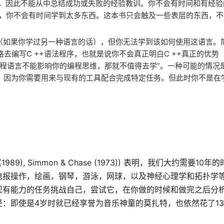
序，因此不能从中总结成功或失败的经验教训。你不会有时间和有经验
之，你不会有时间学到太多东西。这本书只会触及一些表层的东西，
语法（如果你学过另一种语言的话），但你无法学到该如何使用这语言。
风格去编写C ++语法程序，也就是说你不会真正明白C ++真正的优
“如果编程语言不能影响你的编程思维，那就不值得去学”。一种可能的情
处理），因为你需要用来与现有的工具配合完成特定任务。但此时你不是
Hayes (1989), Simmon & Chase (1973)) 表明，我们大约需要
电报操作，绘画，钢琴，游泳，网球，以及神经心理学和拓扑学
现有能力的任务挑战自己，尝试它，在你做的时候和做完之后分
：即使是4岁时就已经享誉为音乐神童的莫扎特，也依然花了1