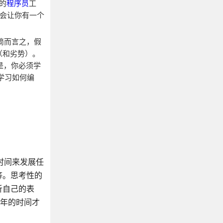
的
程序员
工
不会让你有一个
简而言之，假
势（和劣势）。
况是，你必须学
在学习如何编
10年的时间来发展任
等。思考性的
析自己的表
3年的时间才