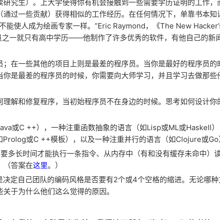
读研究生）。上大学使得你有机会接触到一些需要学历证明的工作，
（通过一些贡献）获得相似的工作经历。在任何情况下，单靠书本知
绘画专家一样。”Eric Raymond，《The New Hacker’
的程序员之一就只有高中学历——他制作了许多优秀的软件，有他自己的新
员；在一些其他的项目上则是最差的程序员。当你是最好的程序员的
当你是最差的程序员的时候，你需要向大师学习，并且学习去做那些
何理解和修复程序，当初始程序员不在身边的时候。思考如何设计你
或C ++），一种注重函数抽象的语言（如Lisp或ML或Haskell
olog或C ++模板），以及一种注重并行的语言（如Clojure或G
机需要多长时间才能执行一条指令、从内存中（有和没有缓存未命中）
。（答案在
这里
。）
可以是决定自己团队的编码风格是否要有2个或4个空格的缩进。无论哪
些关于为什么他们这么觉得的原因。