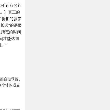
004)还有另外
准。）真正的
打了折扣的就学
艺术长远”的语录
人所需的时间
时间才能达到
。“
。
加而自动获得，
定个体的适当