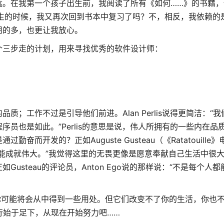
远。在我第一个孩子出生前，我阅读了所有《如何……》的书籍，
生的时候，我又再次回到书本中复习了吗？不，相反，我依赖的
用的多，也更让我放心。
t》制定了一个三步走的计划，用来寻找优秀的软件设计师：
；工作不过是引导他们前进。Alan Perlis说得更简洁：“
员也是如此。”Perlis的意思是说，伟人所拥有的一些内在品
开发的？正如Auguste Gusteau（《Ratatouille
能成就伟大。”我觉得这里的无畏更像是愿意奉献自己生活中很
steau的评论员，Anton Ego说的那样说：“不是每个人
 PHP的书；你可能将会从中得到一些用处。但它们改变不了你的生活，你也
行始于足下，从现在开始努力吧……