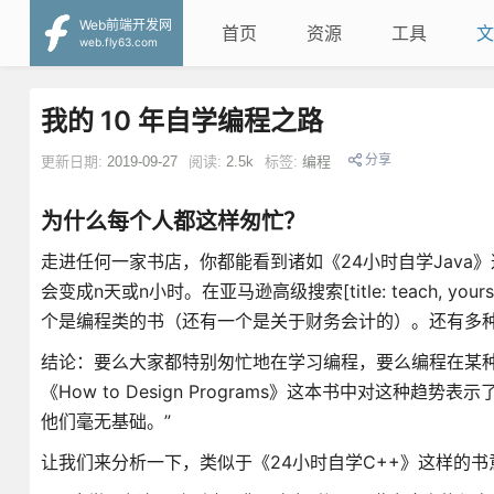
Web前端开发网
首页
资源
工具
文
web.fly63.com
我的 10 年自学编程之路
分享
更新日期:
2019-09-27
阅读:
2.5k
标签:
编程
为什么每个人都这样匆忙？
走进任何一家书店，你都能看到诸如《24小时自学Java》这
会变成n天或n小时。在亚马逊高级搜索[title: teach, yours
个是编程类的书（还有一个是关于财务会计的）。还有多种变化
结论：要么大家都特别匆忙地在学习编程，要么编程在某种程
《How to Design Programs》这本书中对这
他们毫无基础。”
让我们来分析一下，类似于《24小时自学C++》这样的书