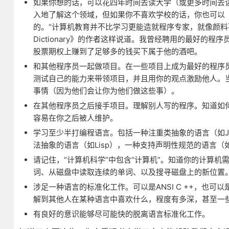
如果你想的话，可以花四年时间去读大学（或更多时间去
入地了解这个领域，但如果你不喜欢学校的话，你也可以
的。“计算机教育并不比学习更能造就程序专家，就像颜料不能使人成为
Dictionary》的作者这样说道。我曾经聘用的最好
股票期权上赚到了足够多的钱买下属于他的酒吧。
和其他程序员一起做项目。在一些项目上成为最好的程序
测试自己的能力来带领项目，并且用你的观点激励他人。
事情（因为他们会让你为他们做这些事）。
在其他程序员之后接手项目。理解别人写的程序。知道如
容易在你之后被人维护。
学习至少半打编程语言。包括一种注重类抽象的语言（如Java
法抽象的语言（如Lisp），一种支持声明性规范的语言（如Pr
请记住，“计算机科学”中包含“计算机”。知道你的计算
词、从磁盘中读取连续的单词、以及搜寻磁盘上的新位置
涉足一种语言的标准化工作。可以是ANSI C ++，也
解到其他人在某种语言中喜欢什么，程度有多深，甚至一
有良好的意识能够尽可能快的脱离语言标准化工作。