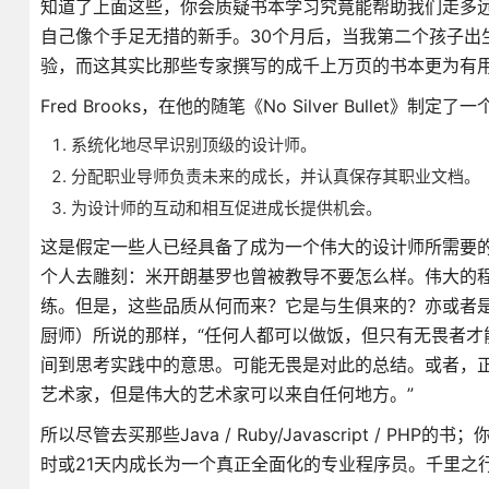
知道了上面这些，你会质疑书本学习究竟能帮助我们走多
自己像个手足无措的新手。30个月后，当我第二个孩子出
验，而这其实比那些专家撰写的成千上万页的书本更为有
Fred Brooks，在他的随笔《No Silver Bulle
系统化地尽早识别顶级的设计师。
分配职业导师负责未来的成长，并认真保存其职业文档。
为设计师的互动和相互促进成长提供机会。
这是假定一些人已经具备了成为一个伟大的设计师所需要的品质
个人去雕刻：米开朗基罗也曾被教导不要怎么样。伟大的程序
练。但是，这些品质从何而来？它是与生俱来的？亦或者是通过勤奋而
厨师）所说的那样，“任何人都可以做饭，但只有无畏者才
间到思考实践中的意思。可能无畏是对此的总结。或者，正如Gu
艺术家，但是伟大的艺术家可以来自任何地方。”
所以尽管去买那些Java / Ruby/Javascript /
时或21天内成长为一个真正全面化的专业程序员。千里之