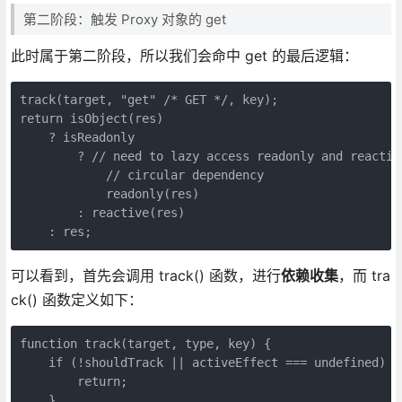
第二阶段：触发 Proxy 对象的 get
此时属于第二阶段，所以我们会命中 get 的最后逻辑：
track(target, "get" /* GET */, key);

return isObject(res)

    ? isReadonly

        ? // need to lazy access readonly and reactive
            // circular dependency

            readonly(res)

        : reactive(res)

    : res;
可以看到，首先会调用 track() 函数，进行
依赖收集
，而 tra
ck() 函数定义如下：
function track(target, type, key) {

    if (!shouldTrack || activeEffect === undefined) {

        return;

    }
