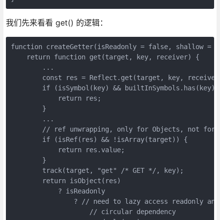
我们先来看看 get() 的逻辑：
function createGetter(isReadonly = false, shallow = fa
    return function get(target, key, receiver) {

        ...

        const res = Reflect.get(target, key, receiver)
        if (isSymbol(key) && builtInSymbols.has(key)) 
            return res;

        }

        ...

        // ref unwrapping, only for Objects, not for A
        if (isRef(res) && !isArray(target)) {

            return res.value;

        }

        track(target, "get" /* GET */, key);

        return isObject(res)

            ? isReadonly

                ? // need to lazy access readonly and
                    // circular dependency
