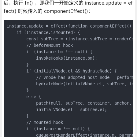
后，执行 fn() ，即我们一开始定义的 instance.update = ef
fect() 时候传入的 componentEffect()：
instance.update = effect(function componentEffect() {

    if (!instance.isMounted) {

        const subTree = (instance.subTree = renderCom
        // beforeMount hook

        if (instance.bm !== null) {

            invokeHooks(instance.bm);

        }

        if (initialVNode.el && hydrateNode) {

            // vnode has adopted host node - perform 
            hydrateNode(initialVNode.el, subTree, ins
        }

        else {

            patch(null, subTree, container, anchor, i
            initialVNode.el = subTree.el;

        }

        // mounted hook

        if (instance.m !== null) {

            queuePostRenderEffect(instance.m, parentSu