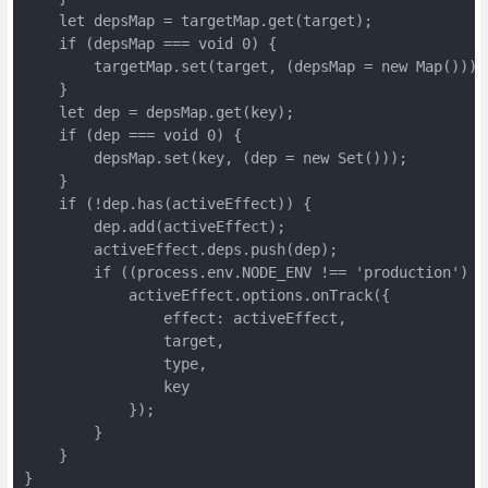
    let depsMap = targetMap.get(target);

    if (depsMap === void 0) {

        targetMap.set(target, (depsMap = new Map()));

    }

    let dep = depsMap.get(key);

    if (dep === void 0) {

        depsMap.set(key, (dep = new Set()));

    }

    if (!dep.has(activeEffect)) {

        dep.add(activeEffect);

        activeEffect.deps.push(dep);

        if ((process.env.NODE_ENV !== 'production') &
            activeEffect.options.onTrack({

                effect: activeEffect,

                target,

                type,

                key

            });

        }

    }

}