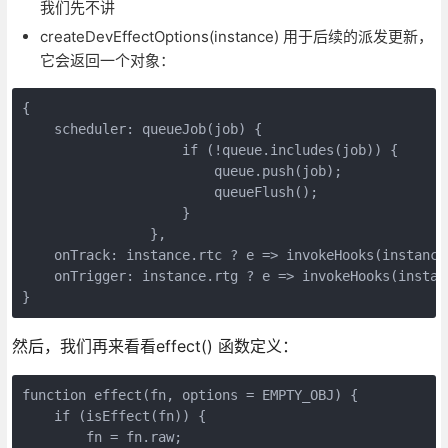
我们先不讲
createDevEffectOptions(instance) 用于后续的派发更新，
它会返回一个对象：
{

    scheduler: queueJob(job) {

                    if (!queue.includes(job)) {

                        queue.push(job);

                        queueFlush();

                    }

                },

    onTrack: instance.rtc ? e => invokeHooks(instance.
    onTrigger: instance.rtg ? e => invokeHooks(instanc
}
然后，我们再来看看effect() 函数定义：
function effect(fn, options = EMPTY_OBJ) {

    if (isEffect(fn)) {

        fn = fn.raw;
