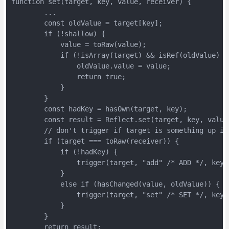
function set(target, key, value, receiver) {

        ...

        const oldValue = target[key];

        if (!shallow) {

            value = toRaw(value);

            if (!isArray(target) && isRef(oldValue) &&
                oldValue.value = value;

                return true;

            }

        }

        const hadKey = hasOwn(target, key);

        const result = Reflect.set(target, key, value,
        // don't trigger if target is something up in
        if (target === toRaw(receiver)) {

            if (!hadKey) {

                trigger(target, "add" /* ADD */, key, 
            }

            else if (hasChanged(value, oldValue)) {

                trigger(target, "set" /* SET */, key, 
            }

        }

        return result;
