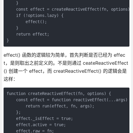
    }

    const effect = createReactiveEffect(fn, options);

    if (!options.lazy) {

        effect();

    }

    return effect;

}
effect() 函数的逻辑较为简单，首先判断是否已经为 effec
t，是则取出之前定义的。不是则通过 ceateReactiveEffect
() 创建一个 effect，而 creatReactiveEffect() 的逻辑会是
这样：
function createReactiveEffect(fn, options) {

    const effect = function reactiveEffect(...args) {

        return run(effect, fn, args);

    };

    effect._isEffect = true;

    effect.active = true;

    effect.raw = fn;
