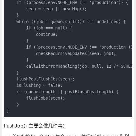
    if ((process.env.NODE_ENV !== 'production')) {

        seen = seen || new Map();

    }

    while ((job = queue.shift()) !== undefined) {

        if (job === null) {

            continue;

        }

        if ((process.env.NODE_ENV !== 'production')) {
            checkRecursiveUpdates(seen, job);

        }

        callWithErrorHandling(job, null, 12 /* SCHEDUL
    }

    flushPostFlushCbs(seen);

    isFlushing = false;

    if (queue.length || postFlushCbs.length) {

        flushJobs(seen);

    }

}
flushJob() 主要会做几件事：