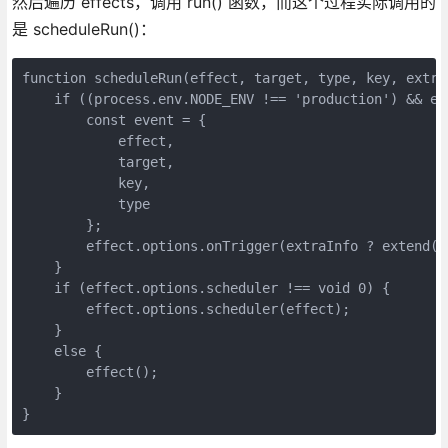
然后遍历 effects，调用 run() 函数，而这个过程实际调用的
是 scheduleRun()：
function scheduleRun(effect, target, type, key, extraI
    if ((process.env.NODE_ENV !== 'production') && ef
        const event = {

            effect,

            target,

            key,

            type

        };

        effect.options.onTrigger(extraInfo ? extend(e
    }

    if (effect.options.scheduler !== void 0) {

        effect.options.scheduler(effect);

    }

    else {

        effect();

    }

}