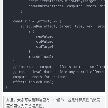
            const iterationKey = isArray(target) ? 'le
            addRunners(effects, computedRunners, deps
        }

    }

    const run = (effect) => {

        scheduleRun(effect, target, type, key, (proce
            ? {

                newValue,

                oldValue,

                oldTarget

            }

            : undefined);

    };

    // Important: computed effects must be run first 
    // can be invalidated before any normal effects t
    computedRunners.forEach(run);

    effects.forEach(run);

}
并且，大家可以看到这里有一个细节，就是计算属性的派发
更新要优先于普通属性。