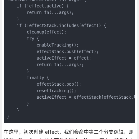
    if (!effect.active) {

        return fn(...args);

    }

    if (!effectStack.includes(effect)) {

        cleanup(effect);

        try {

            enableTracking();

            effectStack.push(effect);

            activeEffect = effect;

            return fn(...args);

        }

        finally {

            effectStack.pop();

            resetTracking();

            activeEffect = effectStack[effectStack.len
        }

    }

}
在这里，初次创建 effect，我们会命中第二个分支逻辑，即