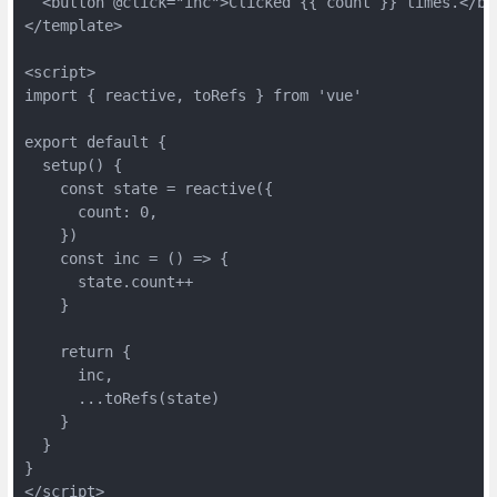
  <button @click="inc">Clicked {{ count }} times.</but
</template>

<script>

import { reactive, toRefs } from 'vue'

export default {

  setup() {

    const state = reactive({

      count: 0,

    })

    const inc = () => {

      state.count++

    }

    return {

      inc,

      ...toRefs(state)

    }

  }

}

</script>