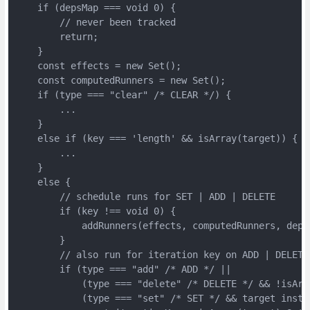
    if (depsMap === void 0) {

        // never been tracked

        return;

    }

    const effects = new Set();

    const computedRunners = new Set();

    if (type === "clear" /* CLEAR */) {

        ...

    }

    else if (key === 'length' && isArray(target)) {

        ...

    }

    else {

        // schedule runs for SET | ADD | DELETE

        if (key !== void 0) {

            addRunners(effects, computedRunners, depsM
        }

        // also run for iteration key on ADD | DELETE 
        if (type === "add" /* ADD */ ||

            (type === "delete" /* DELETE */ && !isArra
            (type === "set" /* SET */ && target instan