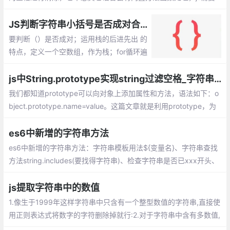
我们自己代码来实现。如果用过jquery库的话，它提供了trim方
法，我们可以直接使用。
JS判断字符串小括号是否成对合法
要判断（）是否成对；运用栈的后进先出 的
特点，定义一个空数组，作为栈；for循环遍
历字符串，当遇到（的时候就把（添加到空
数组最顶端，push方法，记录发现一个左括
js中String.prototype实现string过滤空格_字符串空格过滤
号；
我们都知道prototype可以向对象上添加属性和方法，语法如下：o
bject.prototype.name=value。这篇文章就是利用prototype，为
字符串扩展过滤空格的方法
es6中新增的字符串方法
es6中新增的字符串方法：字符串模板用法${变量名}、字符串查找
方法string.includes(要找得字符串)、检查字符串是否已xxx开头、
字符串重复方法string.repeat(次数)、字符串填充string.padStart
js提取字符串中的数值
1.像生于1999年这样字符串中只含有一个整型数值的字符串,直接使
用正则表达式将数字的字符删除掉就行:2.对于字符串中含有多数值,
使用字符串的match方法,通过正则表达式提取字符串的所有数字(包