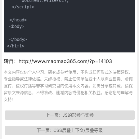
      document.write(d2);
  </script>
 </head>
 <body>
 </body>
</html>
转自：http://www.maomao365.com/?p=14103
本文内容仅供个人学习、研究或参考使用，不构成任何形式的决策建议、
专业指导或法律依据。未经授权，禁止任何单位或个人以商业售卖、虚假
宣传、侵权传播等非学习研究目的使用本文内容。如需分享或转载，请保
留原文来源信息，不得篡改、删减内容或侵犯相关权益。感谢您的理解与
支持！
上一页:
JS的形参与实参
下一页:
CSS层叠上下文/层叠等级