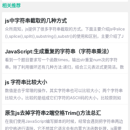
相关推荐
js中字符串截取的几种方式
众所周知，js提供了很多字符串截取的方式。下面主要介绍js中slice
(),splice(),split(),substring(),substr()的使用和区别，主要介绍了J
avaScript截取、切割字符串的技巧,需要的朋友可以参考
JavaScript:生成重复的字符串（字符串乘法）
看到一个题目要求写一个函数times，输出str重复num次的字符
串。除了利用循环还有几种方法:递归，结合三元表达式更简洁。数
组的 join() 方法。ES6的 repeat() 方法。ES6目前没有全部兼容。
js 字符串比较大小
数值是合乎常理的操作，其实字符串也可以比较大小；两个字符串
比较大小，比较的是组成它们字符的ASCII码的大小，比较原则如
下：比较的是字符的ASCII码的大小。
原生js去掉字符串2端空格Trim()方法总汇
在我们使用JavaScript编写脚本的时候，经常会遇到把字符串两边
的空格进行清除，它不想其它语言会有内置方法函数处理，js需要