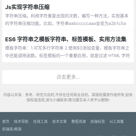
含整数和小数):
Js实现字符串压缩
字符串压缩。利用字符重复出现的次数，编写一种方法，实现基本
的字符串压缩功能。比如，字符串aabcccccaaa会变为a2b1c5a
3。若“压缩”后的字符串没有变短，则返回原先的字符串。你可以假
设字符串中只包含大小写英文字母
ES6 字符串之模板字符串、标签模板、实用方法集
模板字符串：1.可写多行字符串 2.使用${}添加变量，模板字符串之
中还能调用函数。标签模板的一个重要应用，就是过滤 HTML 字符
串，防止用户输入恶意内容。
点击更多...
内容以共享、参考、研究为目的,不存在任何商业目的。其版权属原作者所有,如有
侵权或违规,请与小编联系!情况属实本人将予以删除!
首页
技术导航
在线工具
技术文章
教程资源
前端标签
AI工具集
前端库/框架