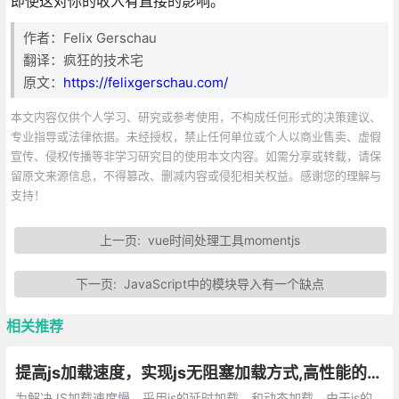
即使这对你的收入有直接的影响。
作者：Felix Gerschau
翻译：疯狂的技术宅
原文：
https://felixgerschau.com/
本文内容仅供个人学习、研究或参考使用，不构成任何形式的决策建议、
专业指导或法律依据。未经授权，禁止任何单位或个人以商业售卖、虚假
宣传、侵权传播等非学习研究目的使用本文内容。如需分享或转载，请保
留原文来源信息，不得篡改、删减内容或侵犯相关权益。感谢您的理解与
支持！
上一页:
vue时间处理工具momentjs
下一页:
JavaScript中的模块导入有一个缺点
相关推荐
提高js加载速度，实现js无阻塞加载方式,高性能的加载执行JavaScript
为解决JS加载速度慢，采用js的延时加载，和动态加载。由于js的