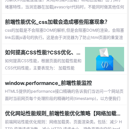
堵塞特性，当浏览器在加载javascript代码时，不能同时做其他任何
事情，如果javascript执行时间越久，浏览器等待响应的时间就越
久。
前端性能优化_css加载会造成哪些阻塞现象？
css的加载是不会阻塞DOM的解析,但是会阻塞DOM的渲染，会阻塞
link后面js语句的执行。这是由于浏览器为了防止html页面的重复渲
染而降低性能，所以浏览器只会在加载的时候去解析dom树，然后
等在css加载完成之后才进行dom的渲染以及执行后面的js语句。
如何提高CSS性能?CSS优化、提高性能提升总汇
如何提高CSS性能，根据页面的加载性能和
CSS代码性能，主要表现为： 加载性能
（主要是从减少文件体积，减少阻塞加载，
提高并发方面入手），选择器性能，渲染性
window.performance_前端性能监控
能，可维护性。
HTML5提供的performance接口精确的告诉我们当访问一个网站页
面时当前网页每个处理阶段的精确时间(timestamp)，以方便我们
进行前端分析
优化网站性能规则_前端性能优化策略【网络加载、页面渲染】
前端网站性能优化规则：网络加载类、页面渲染类。包括：减少 H
TTP 资源请求次数、减小 HTTP 请求大小、避免页面中空的 href