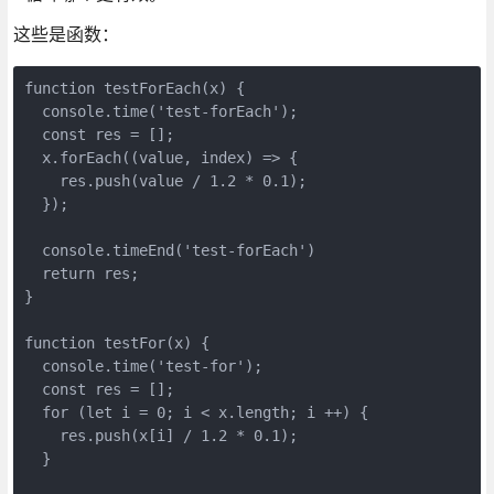
这些是函数：
function testForEach(x) {

  console.time('test-forEach');

  const res = [];

  x.forEach((value, index) => {

    res.push(value / 1.2 * 0.1);

  });

  console.timeEnd('test-forEach')

  return res;

}

function testFor(x) {

  console.time('test-for');

  const res = [];

  for (let i = 0; i < x.length; i ++) {

    res.push(x[i] / 1.2 * 0.1);

  }
