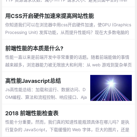
和 src、合理设置 Etag 和 Last-Modified、使用可缓存的 AJAX、
减少 DOM 元素数量和深度等
用CSS开启硬件加速来提高网站性能
你知道我们可以在浏览器中用css开启硬件加速，使GPU (Graphics
Processing Unit) 发挥功能，从而提升性能吗？现在大多数电脑的
显卡都支持硬件加速。鉴于此，我们可以发挥GPU的力量，从而使
我们的网站或应用表现的更为流畅。
前端性能的本质是什么?
性能一直以来是前端开发中非常重要的话题。随着前端能做的事情
越来越多，浏览器能力被无限放大和利用：从 web 游戏到复杂单页
面应用，从 NodeJS 服务到 web VR/AR 和数据可视化，前端工程
师总是在突破极限
高性能Javascript总结
Js高性能总结：加载和运行、数据访问、D
OM编程、算法和流程控制、响应接口、Aja
x 异步JavaScript和XML、编程实践...
2018 前端性能检查表
性能十分重要。然而，我们真的知道性能瓶颈具体在哪儿吗？是执
行复杂的 JavaScript，下载缓慢的 Web 字体，巨大的图片，还是