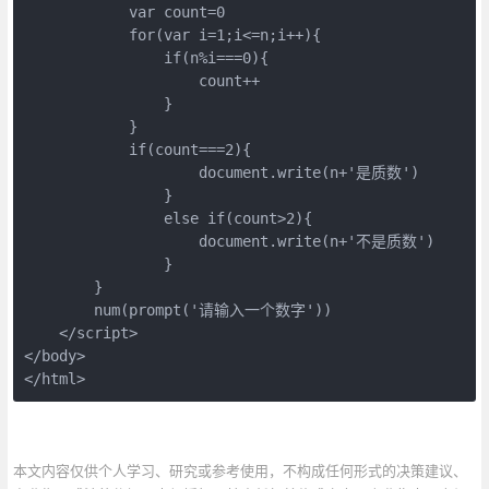
            var count=0
            for(var i=1;i<=n;i++){
                if(n%i===0){
                    count++
                }
            }
            if(count===2){
                    document.write(n+'是质数')
                }
                else if(count>2){
                    document.write(n+'不是质数')
                }
        }
        num(prompt('请输入一个数字'))
    </script>
</body>
</html>
本文内容仅供个人学习、研究或参考使用，不构成任何形式的决策建议、