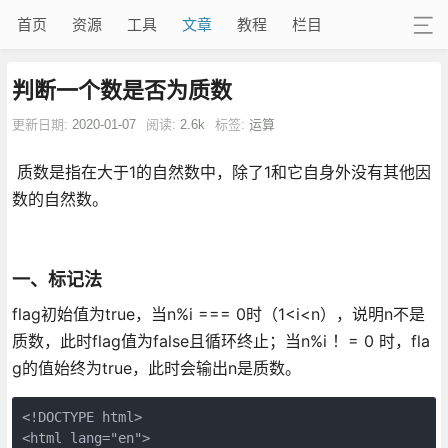
首页
资源
工具
文章
教程
栏目
判断一个数是否为质数
更新日期:
2020-01-07
阅读:
2.6k
标签:
运算
质数是指在大于1的自然数中，除了1和它自身外没有其他因
数的自然数。
一、标记法
flag初始值为true，当n%i === 0时（1<i<n），说明n不是
质数，此时flag值为false且循环终止；当n%i ！= 0 时，fla
g的值始终为true，此时会输出n是质数。
<!DOCTYPE html>

<html lang="en">
