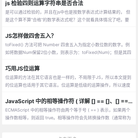
是将一个值转成布尔值的简便写法。
js 检验四则运算字符串是否合法
是可以通过检验的，并且在js中也是按数学表达式计算结果的， 但
是这个算不算“合格”的数学表达式呢？这个就看具体情况了吧，要
规避也比较简单
JS怎样做四舍五入？
toFixed() 方法可把 Number 四舍五入为指定小数位数的数字。例
如将数据Num保留2位小数，则表示为：toFixed(Num)；但是其四
舍五入的规则与数学中的规则不同，使用的是银行家舍入规则
巧用JS位运算
位运算的方法在其它语言也是一样的，不局限于JS，所以本文提到
的位运算也适用于其它语言。位运算是低级的运算操作，所以速度
往往也是最快的
JavaScript 中的相等操作符 ( 详解 [] == []、[] == ![]、{} == !{} )
ECMAScript 中的相等操作符由两个等于号 ( == ) 表示，如果两个
操作数相等，则返回 true。相等操作符会先转换操作数（通常称为
强制转型），然后比较它们的相等性。