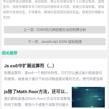
专业指导或法律依据。未经授权，禁止任何单位或个人以商业售卖、虚假
宣传、侵权传播等非学习研究目的使用本文内容。如需分享或转载，请保
留原文来源信息，不得篡改、删减内容或侵犯相关权益。感谢您的理解与
支持！
上一页:
CSRF的几种防御方法的利弊分析
下一页:
JavaScript DOM 鼠标拖拽
相关推荐
Js es6中扩展运算符（...）
拓展运算符，是es6一个很好的特性，它们可以通过减少赋值语句
的使用，或者减少通过下标访问数组或对象的方式，使代码更加简
洁优雅，可读性更佳。下面我将列出拓展运算符的主要应用场景，
以及相关知识。
js除了Math.floor方法，还可以通过位运算|，>>实现向下取整
我们都知道通过Math.floor()方法可实现数值
的向下取整，得到小于或等于该数字的最大