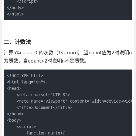
    </script>

</body>

</html>
二、计数法
计算n%i === 0 的次数（1<=i<=n）,当count值为2时说明n
为质数，当count>2时说明n不是质数。
<!DOCTYPE html>
<html lang="en">
<head>
    <meta charset="UTF-8">
    <meta name="viewport" content="width=device-width
    <title>Document</title>
</head>
<body>
    <script>
        function num(n){