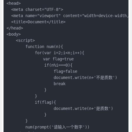
<head>

  <meta charset="UTF-8">

  <meta name="viewport" content="width=device-width, i
  <title>Document</title>

</head>

<body>

    <script>

        function num(n){

            for(var i=2;i<n;i++){

            　　var flag=true

                if(n%i===0){

                    flag=false

                    document.write(n+'不是质数')

                    break

                }

            }

            if(flag){

                    document.write(n+'是质数')

                }

        }

        num(prompt('请输入一个数字'))
