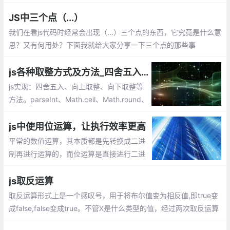
整数。除了Math.floor方法，还可以使用位
运算|，>>来实现向下取整哦
JS中三个点（...）
我们在看js代码时经常会出现（...）三个点的东西，它究竟是什么意
思？又有何用处？下面我就给大家分享一下三个点的那些事
js各种取整方式及方法_四舍五入、向上取整、向下取整
js实现：四舍五入、向上取整、向下取整等
方法。parseInt、Math.ceil、Math.round、
Math.floor、toFixed等的使用
js中使用位运算，让执行效率更高
平常的数值运算，其本质都是先转换成二进
制再进行运算的，而位运算是直接进行二进
制运算，所以原则上位运算的执行效率是比
较高的，由于位运算的博大精深，下面通过
js取反运算
一些在js中使用位运算的实例
取反运算形式上是一个感叹号，用于将布尔值变为相反值,即true变
成false,false变成true。不管X是什么类型的值，经过两次取反运算
后，变成了与Boolean函数结果相同的布尔值。所以，两次取反就