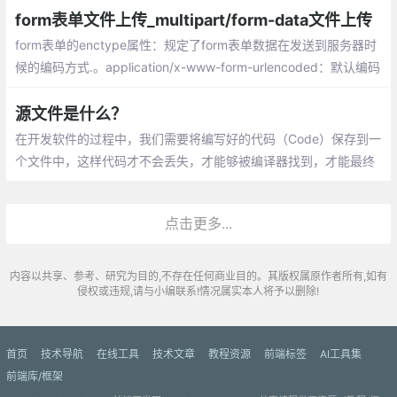
form表单文件上传_multipart/form-data文件上传
form表单的enctype属性：规定了form表单数据在发送到服务器时
候的编码方式.。application/x-www-form-urlencoded：默认编码
方式，multipart/form-data：指定传输数据为二进制数据，例如图
片、mp3、文件，text/plain：纯文本的传输。空格转换为“+”，但
源文件是什么？
不支持特殊字符编码。
在开发软件的过程中，我们需要将编写好的代码（Code）保存到一
个文件中，这样代码才不会丢失，才能够被编译器找到，才能最终
变成可执行文件。这种用来保存代码的文件就叫做源文件（Source
File）。
点击更多...
内容以共享、参考、研究为目的,不存在任何商业目的。其版权属原作者所有,如有
侵权或违规,请与小编联系!情况属实本人将予以删除!
首页
技术导航
在线工具
技术文章
教程资源
前端标签
AI工具集
前端库/框架