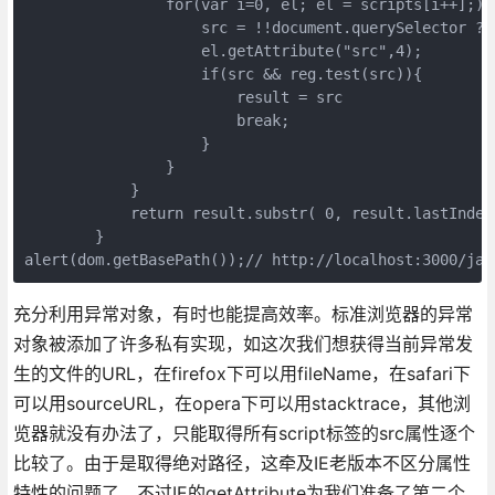
                for(var i=0, el; el = scripts[i++];){
                    src = !!document.querySelector ? 
                    el.getAttribute("src",4);
                    if(src && reg.test(src)){
                        result = src
                        break;
                    }
                }
            }
            return result.substr( 0, result.lastIndex
        }
alert(dom.getBasePath());// http://localhost:3000/jav
充分利用异常对象，有时也能提高效率。标准浏览器的异常
对象被添加了许多私有实现，如这次我们想获得当前异常发
生的文件的URL，在firefox下可以用fileName，在safari下
可以用sourceURL，在opera下可以用stacktrace，其他浏
览器就没有办法了，只能取得所有script标签的src属性逐个
比较了。由于是取得绝对路径，这牵及IE老版本不区分属性
特性的问题了，不过IE的getAttribute为我们准备了第二个