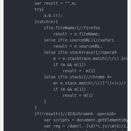
            var result = "",m;
            try{
                a.b.c();
            }catch(e){
                if(e.fileName){//firefox
                    result = e.fileName;
                }else if(e.sourceURL){//safari
                    result = e.sourceURL;
                }else if(e.stacktrace){//opera9
                    m = e.stacktrace.match(/\(\) in\s
                    if (m && m[1])
                        result =  m[1]
                }else if(e.stack){//chrome 4+
                    m= e.stack.match(/\(([^)]+)\)/)
                    if (m && m[1])
                        result = m[1]
                }
            }
            if(!result){//IE与chrome4- opera10+
                var scripts = document.getElementsByT
                var reg = /dom([.-]\d)*\.js(\W|$)/i,s