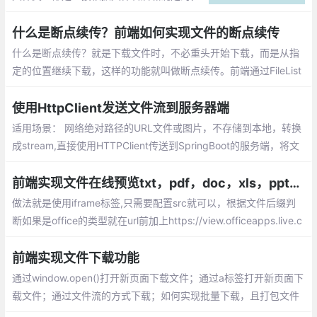
但是后缀名是可以随意修改的，比如界面要
上传的是图片文件，如果客户端将一个exe
什么是断点续传？前端如何实现文件的断点续传
文件改为gif后缀的文件，它照样可以上传上
什么是断点续传？就是下载文件时，不必重头开始下载，而是从指
去。
定的位置继续下载，这样的功能就叫做断点续传。前端通过FileList
对象获取到相应的文件，按照指定的分割方式将大文件分段，然后
一段一段地传给后端，后端再按顺序一段段将文件进行拼接。
使用HttpClient发送文件流到服务器端
适用场景： 网络绝对路径的URL文件或图片，不存储到本地，转换
成stream,直接使用HTTPClient传送到SpringBoot的服务端，将文
件存储下来，并返回一个文件地址。目前分层架构的系统越来越多
这种需求，所以记录下来以备不时之需。
前端实现文件在线预览txt，pdf，doc，xls，ppt几种格式
做法就是使用iframe标签,只需要配置src就可以，根据文件后缀判
断如果是office的类型就在url前加上https://view.officeapps.live.c
om/op/view.aspx?src=
前端实现文件下载功能
通过window.open()打开新页面下载文件；通过a标签打开新页面下
载文件；通过文件流的方式下载；如何实现批量下载，且打包文件