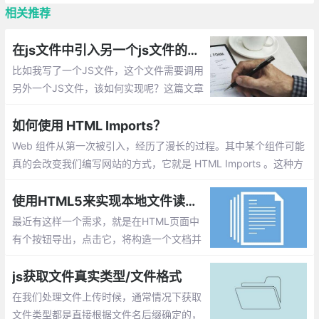
相关推荐
在js文件中引入另一个js文件的实现方法总汇
比如我写了一个JS文件，这个文件需要调用
另外一个JS文件，该如何实现呢？这篇文章
主要介绍：在js文件中引入另一个js文件的实
现
如何使用 HTML Imports？
Web 组件从第一次被引入，经历了漫长的过程。其中某个组件可能
真的会改变我们编写网站的方式，它就是 HTML Imports 。这种方
法允许我们将 HTML 文档导入到其他的 HTML 文档中去
使用HTML5来实现本地文件读取和写入
最近有这样一个需求，就是在HTML页面中
有个按钮导出，点击它，将构造一个文档并
存储到本地文件系统中。另外还有个按钮，
点击它，从本地文件系统中读取一个文件并
js获取文件真实类型/文件格式
对内容进行分析。
在我们处理文件上传时候，通常情况下获取
文件类型都是直接根据文件名后缀确定的，