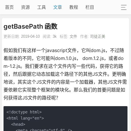
首页
资源
工具
文章
教程
栏目
getBasePath 函数
更新日期:
2019-04-10
阅读:
3k
标签:
文件
作者:
司徒正美
假如我们有这样一个javascript文件，它叫dom.js，不过随
着版本的不同，它可能叫dom.1.0.js， dom.1.2.js，或者do
m-1.2.js。我们要求在这个文件内写一些代码，获得它的路
径，然后跟据它动态加载这个路径下的其他JS文件。更明确
地说，其实这个JS文件的内容是一个加载器，其他JS文件需
要依赖它实现整个框架的模块化。那么我们的首要问题是如
何获得这JS文件的路径呢？
<!doctype html>
<html lang="en">
  <head>
    <meta charset="utf-8" />