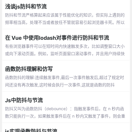
浅谈js防抖和节流
防抖和节流严格算起来应该属于性能优化的知识，但实际上遇到的
频率相当高，处理不当或者放任不管就容易引起浏览器卡死。所以
还是很有必要早点掌握的。（信我，你看完肯定就懂了）
在 Vue 中使用lodash对事件进行防抖和节流
有些浏览器事件可以在短时间内快速触发多次，比如调整窗口大小
或向下滚动页面。例如，监听页面窗口滚动事件，并且用户持续快
速地向下滚动页面，那么滚动事件可能在 3 秒内触发数千次，这可
能会导致一些严重的性能问题
函数防抖理解和仿写
函数防抖的理解:连续触发事件,最后一次事件触发后,超过了规定时
间还没有再次触发,这时候会执行一次事件,这就是函数的防抖
Js中防抖与节流
防抖又叫为函数防抖（debounce）：指触发事件后，在 n 秒内函
数只能执行一次，如果触发事件后在 n 秒内又触发了事件，则会重
新计算函数延执行时间。前端开发中，常见的事件如，onresize，s
croll，mousemove ,mousehover
js实现函数防抖与节流