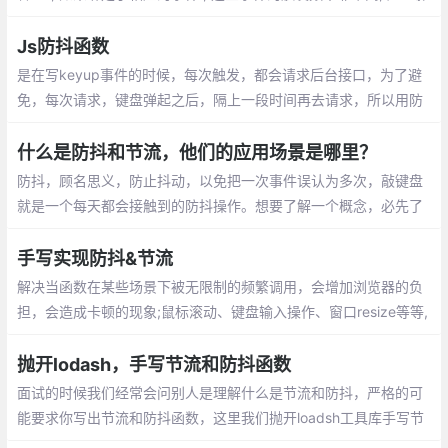
响用户体验和服务器的性能 , 这种问题 在js中 就叫 js 的抖动 .
Js防抖函数
是在写keyup事件的时候，每次触发，都会请求后台接口，为了避
免，每次请求，键盘弹起之后，隔上一段时间再去请求，所以用防
抖函数，多次事件触发后、事件处理函数只执行一次
什么是防抖和节流，他们的应用场景是哪里？
防抖，顾名思义，防止抖动，以免把一次事件误认为多次，敲键盘
就是一个每天都会接触到的防抖操作。想要了解一个概念，必先了
解概念所应用的场景。在 JS 这个世界中，有哪些防抖的场景呢
手写实现防抖&节流
解决当函数在某些场景下被无限制的频繁调用，会增加浏览器的负
担，会造成卡顿的现象;鼠标滚动、键盘输入操作、窗口resize等等,
事件持续触发时，如果间隔时间小于预设的时间，不会执行函数，
同时以最后触发事件的时间为准重新计时。
抛开lodash，手写节流和防抖函数
面试的时候我们经常会问别人是理解什么是节流和防抖，严格的可
能要求你写出节流和防抖函数，这里我们抛开loadsh工具库手写节
流和防抖