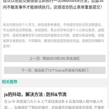
首次点击提交按钮会立即执行一次debounce方法，后面3s
内不触发事件才能继续执行。这很适合防止表单重复提交！
本文内容仅供个人学习、研究或参考使用，不构成任何形式的决策建议、
专业指导或法律依据。未经授权，禁止任何单位或个人以商业售卖、虚假
宣传、侵权传播等非学习研究目的使用本文内容。如需分享或转载，请保
留原文来源信息，不得篡改、删减内容或侵犯相关权益。感谢您的理解与
支持！
上一页:
网站SEO的URL优化误区
下一页:
我总结了12个Vue.js开发技巧和窍门
相关推荐
js的抖动，解决方法 : 防抖&节流
在 js 中 改变窗口大小 & 上下滚动滚动条 & 反复向输入框中输入内
容 ... , 如果绑定了相应的事件 , 这些事件的触发频率非常高, 严重影