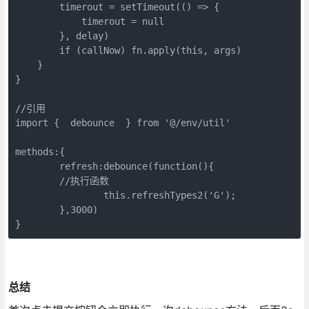
        timerout = setTimeout(() => {

            timerout = null

        }, delay)

        if (callNow) fn.apply(this, args)

    }

}

//引用

import {  debounce  } from '@/env/util'

methods:{

	refresh:debounce(function(){

	//执行函数

		this.refreshTypes2('G');

	},3000)

}
总结