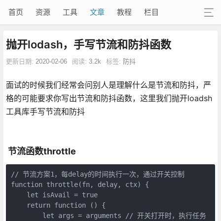
首页
资源
工具
文章
教程
栏目
抛开lodash，手写节流和防抖函数
更新日期:
2020-02-06
阅读:
3.2k
标签:
防抖
面试的时候我们经常会问别人是理解什么是节流和防抖，严
格的可能要求你写出节流和防抖函数，这里我们抛开loadsh
工具库手写节流和防抖
节流函数throttle
// 节流方案1，每delay的时间执行一次，通过开关控制

function throttle(fn, delay, ctx) {

    let isAvail = true

    return function () {

        let args = arguments // 开关打开时，执行任务 
