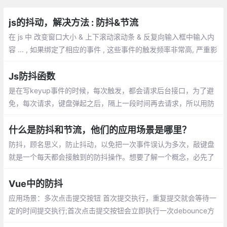
js的抖动，解决方法 : 防抖&节流
在 js 中 改变窗口大小 & 上下滚动滚动条 & 反复向输入框中输入内
容 ... , 如果绑定了相应的事件 , 这些事件的触发频率非常高, 严重影
响用户体验和服务器的性能 , 这种问题 在js中 就叫 js 的抖动 .
Js防抖函数
是在写keyup事件的时候，每次触发，都会请求后台接口，为了避
免，每次请求，键盘弹起之后，隔上一段时间再去请求，所以用防
抖函数，多次事件触发后、事件处理函数只执行一次
什么是防抖和节流，他们的应用场景是哪里？
防抖，顾名思义，防止抖动，以免把一次事件误认为多次，敲键盘
就是一个每天都会接触到的防抖操作。想要了解一个概念，必先了
解概念所应用的场景。在 JS 这个世界中，有哪些防抖的场景呢
Vue中的防抖
应用场景：多次点击提交按钮 首次提交执行，重复提交就会等待一
定的时间提交执行;首次点击提交按钮会立即执行一次debounce方
法，后面3s内不触发事件才能继续执行