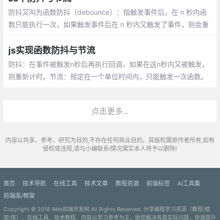
防抖又叫为函数防抖（debounce）：指触发事件后，在 n 秒内函
数只能执行一次，如果触发事件后在 n 秒内又触发了事件，则会重
新计算函数延执行时间。前端开发中，常见的事件如，onresize，s
croll，mousemove ,mousehover
js实现函数防抖与节流
防抖：在事件被触发n秒后再执行回调，如果在这n秒内又被触发，
则重新计时。节流：规定在一个单位时间内，只能触发一次函数。
点击更多...
内容以共享、参考、研究为目的,不存在任何商业目的。其版权属原作者所有,如有
侵权或违规,请与小编联系!情况属实本人将予以删除!
首页
技术导航
在线工具
技术文章
教程资源
前端标签
AI工具集
前端库/框架