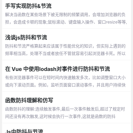
手写实现防抖&节流
解决当函数在某些场景下被无限制的频繁调用，会增加浏览器的负
担，会造成卡顿的现象;鼠标滚动、键盘输入操作、窗口resize等等,
事件持续触发时，如果间隔时间小于预设的时间，不会执行函数，
同时以最后触发事件的时间为准重新计时。
浅谈js防抖和节流
防抖和节流严格算起来应该属于性能优化的知识，但实际上遇到的
频率相当高，处理不当或者放任不管就容易引起浏览器卡死。所以
还是很有必要早点掌握的。（信我，你看完肯定就懂了）
在 Vue 中使用lodash对事件进行防抖和节流
有些浏览器事件可以在短时间内快速触发多次，比如调整窗口大小
或向下滚动页面。例如，监听页面窗口滚动事件，并且用户持续快
速地向下滚动页面，那么滚动事件可能在 3 秒内触发数千次，这可
能会导致一些严重的性能问题
函数防抖理解和仿写
函数防抖的理解:连续触发事件,最后一次事件触发后,超过了规定时
间还没有再次触发,这时候会执行一次事件,这就是函数的防抖
Js中防抖与节流