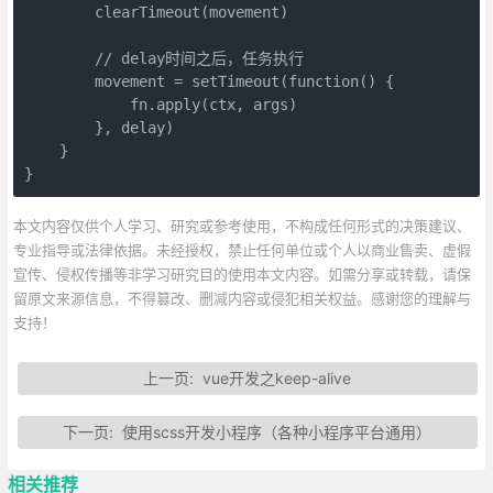
        clearTimeout(movement)

        // delay时间之后，任务执行

        movement = setTimeout(function() {

            fn.apply(ctx, args)

        }, delay)

    }

}
本文内容仅供个人学习、研究或参考使用，不构成任何形式的决策建议、
专业指导或法律依据。未经授权，禁止任何单位或个人以商业售卖、虚假
宣传、侵权传播等非学习研究目的使用本文内容。如需分享或转载，请保
留原文来源信息，不得篡改、删减内容或侵犯相关权益。感谢您的理解与
支持！
上一页:
vue开发之keep-alive
下一页:
使用scss开发小程序（各种小程序平台通用）
相关推荐