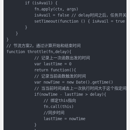
        if (isAvail) {

            fn.apply(ctx, args)

            isAvail = false // delay时间之后，任务开关打
            setTimeout(function () { isAvail = true },
        }

    }

}

// 节流方案2，通过计算开始和结束时间

function throttle(fn,delay){

            // 记录上一次函数出发的时间

            var lastTime = 0

            return function(){

            // 记录当前函数触发的时间

            var nowTime = new Date().getTime()

            // 当当前时间减去上一次执行时间大于这个指定
            if(nowTime - lastTime > delay){

                // 绑定this指向

                fn.call(this)

                //同步时间

                lastTime = nowTime

            }
