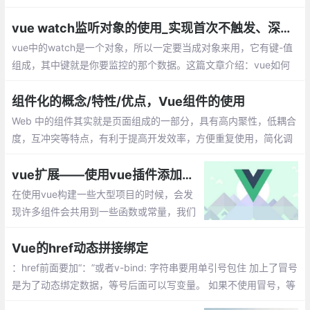
cube-ui、Muse-ui、Vue-Carbon、YDUI等
vue watch监听对象的使用_实现首次不触发、深度监听
vue中的watch是一个对象，所以一定要当成对象来用，它有键-值
组成，其中键就是你要监控的那个数据。这篇文章介绍：vue如何
实现首次不触发watch，vue如何实现数据的深度监听？
组件化的概念/特性/优点，Vue组件的使用
Web 中的组件其实就是页面组成的一部分，具有高内聚性，低耦合
度，互冲突等特点，有利于提高开发效率，方便重复使用，简化调
试步骤等。vue 中的组件是一个自定义标签形式，扩展原生的html
元素，封装可重用的代码。
vue扩展——使用vue插件添加全局方法属性
在使用vue构建一些大型项目的时候，会发
现许多组件会共用到一些函数或常量，我们
需要把它提取出来，每次需要的时候调用一
次就可以了，避免每个组件都重新写再一篇
Vue的href动态拼接绑定
的麻烦。
：href前面要加“：”或者v-bind: 字符串要用单引号包住 加上了冒号
是为了动态绑定数据，等号后面可以写变量。 如果不使用冒号，等
号后面就可以写字符串等原始类型数据。这是就无法进行动态绑定