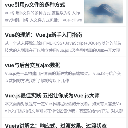
数据了
vue引用js文件的多种方式
vue引用js文件的多种方式,这里以为引入jqu
ery为例。js引入文件方式包括： vue-cli we
bpack全局引入jquery、vue组件引用外部js
的方法、单vue页面引用内部js方法
Vue的理解：Vue.js新手入门指南
从一个从未接触过除HTML+CSS+JavaScript+JQuery以外的前端
技术的人到现在可以独立使用Vue.js以及各种附属的UI库来开发项
目，我总结了一些知识和经验想与大家分享。
vue与后台交互ajax数据
Vue.js是一套构建用户界面的渐进式的前端框架。 vueJS与后台交
互数据的方法我所了解的有以下几种
Vue.js最佳实践:五招让你成为Vue.js大师
本文面向对象是有一定Vue.js编程经验的开发者。如果有人需要Vu
e.js入门系列的文章可以在评论区告诉我，有空就给你们写。对大部
分人来说，掌握Vue.js基本的几个API后就已经能够正常地开发前端
网站
Vuejs讲解之：响应式、过渡效果、过渡状态