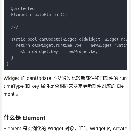
  @protected

  Element createElement();

  /// ...

  static bool canUpdate(Widget oldWidget, Widget newWi
    return oldWidget.runtimeType == newWidget.runtimeT
      && oldWidget.key == newWidget.key;

  }

}
Widget 的 canUpdate 方法通过比较新部件和旧部件的 run
timeType 和 key 属性是否相同来决定更新部件对应的 Ele
ment 。
什么是 Element
Element 是实例化的 Widget 对象，通过 Widget 的 create