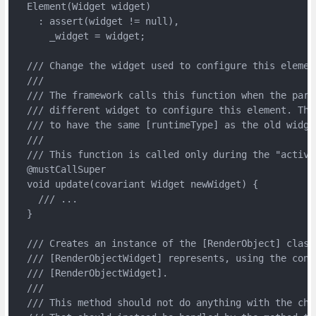
  Element(Widget widget)

    : assert(widget != null),

      _widget = widget;

  /// Change the widget used to configure this element
  ///

  /// The framework calls this function when the paren
  /// different widget to configure this element. The
  /// to have the same [runtimeType] as the old widget
  ///

  /// This function is called only during the "active"
  @mustCallSuper

  void update(covariant Widget newWidget) {

    /// ...

  }

  /// Creates an instance of the [RenderObject] class 
  /// [RenderObjectWidget] represents, using the conf
  /// [RenderObjectWidget].

  ///

  /// This method should not do anything with the chi