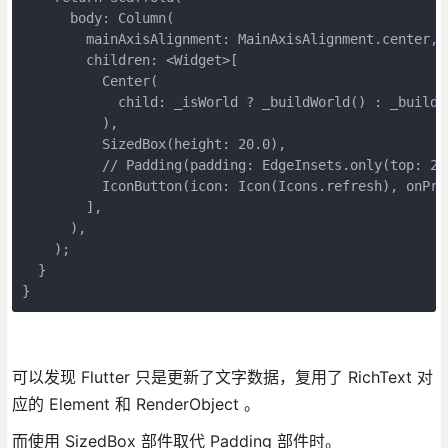
      body: Column(

        mainAxisAlignment: MainAxisAlignment.center,

        children: <Widget>[

          Center(

            child: _isWorld ? _buildWorld() : _buildFl
          ),

          SizedBox(height: 20.0),

          // Padding(padding: EdgeInsets.only(top: 20.
          IconButton(icon: Icon(Icons.refresh), onPres
        ],

      ),

    );

  }

}
可以发现 Flutter 只是更新了文字数据，复用了 RichText 对
应的 Element 和 RenderObject 。
而使用 SizedBox 部件取代 Padding 部件时。