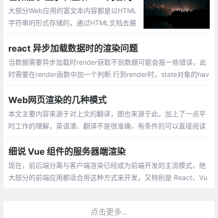
于电商网站商品信息获取等。客户端渲染不
大部分Web应用的富文本内容都是以HTML
利于搜索引擎优化
字符串的形式存储的，通过HTML文档去展
示HTML内容自然没有问题。但是，在微信
小程序（下文简称为「小程序」）中，应当
react 异步加载数据时的渲染问题
如何渲染这部分内容呢？
当数据需要异步加载时render获取不到数据可能会报一些错误，此
时需要在render函数中加一个判断.行到render时，state对象的hav
eData为false， 所以此时页面展示 loading，当异步获取数据成功
时
Web网页渲染的几种模式
本文主要内容来源于对上文的翻译，图也来源于此，加上了一点平
时工作的理解，英语渣、翻译不是很准确，有条件的可以直接阅读
上文链接。本文主要是自己在阅读时做的笔记，供自己以后查看。
细说 Vue 组件的服务器端渲染
现在，前后端分离与客户端渲染已经成为前端开发的主流模式，绝
大部分的前端应用都适合用这种方式来开发，又特别是 React、Vu
e 等组件技术的发展，更是使这种方式深入人心。
点击更多...