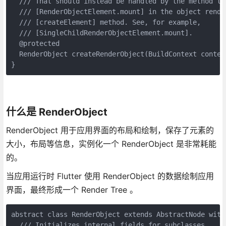
  /// That should instead be handled by the method tha
  /// [RenderObjectElement.mount] in the object render
  /// [createElement] method. See, for example,

  /// [SingleChildRenderObjectElement.mount].

  @protected

  RenderObject createRenderObject(BuildContext context
}
什么是 RenderObject
RenderObject 用于应用界面的布局和绘制，保存了元素的
大小，布局等信息，实例化一个 RenderObject 是非常耗能
的。
当应用运行时 Flutter 使用 RenderObject 的数据绘制应用
界面，最终形成一个 Render Tree 。
abstract class RenderObject extends AbstractNode with
  /// Initializes internal fields for subclasses.
