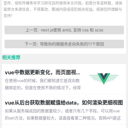
宣传、侵权传播等非学习研究目的使用本文内容。如需分享或转载，请保
留原文来源信息，不得篡改、删减内容或侵犯相关权益。感谢您的理解与
支持！
上一页:
next.js使用 antd, 支持 css 和 scss
下一页:
导致你的微服务走向失败的11个原因
相关推荐
vue中数据更新变化，而页面视图未渲染的解决方案
在使用vue的时候，我们都知道它是双向数
据绑定的，但是在使用不熟的情况下，经常
会遇到：data中的数据变化了，但是并没有
触发页面渲染。下面就整理一些出现这种情
vue从后台获取数据赋值给data，如何渲染更细视图
况的场景以及解决办法。
如果从服务端返回的数据量较少，或者只有几个字段，可以用vue
的set方法，如果数据量较大，请直接看第二种情况。官网API是这
样介绍的：Vue.set(target,key,value)