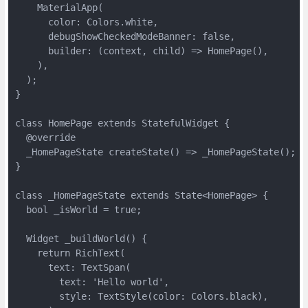
    MaterialApp(

      color: Colors.white,

      debugShowCheckedModeBanner: false,

      builder: (context, child) => HomePage(),

    ),

  );

}

class HomePage extends StatefulWidget {

  @override

  _HomePageState createState() => _HomePageState();

}

class _HomePageState extends State<HomePage> {

  bool _isWorld = true;

  Widget _buildWorld() {

    return RichText(

      text: TextSpan(

        text: 'Hello world',

        style: TextStyle(color: Colors.black),
