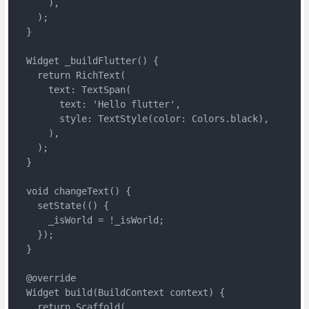
      ),

    );

  }

  Widget _buildFlutter() {

    return RichText(

      text: TextSpan(

        text: 'Hello flutter',

        style: TextStyle(color: Colors.black),

      ),

    );

  }

  void changeText() {

    setState(() {

      _isWorld = !_isWorld;

    });

  }

  @override

  Widget build(BuildContext context) {

    return Scaffold(
