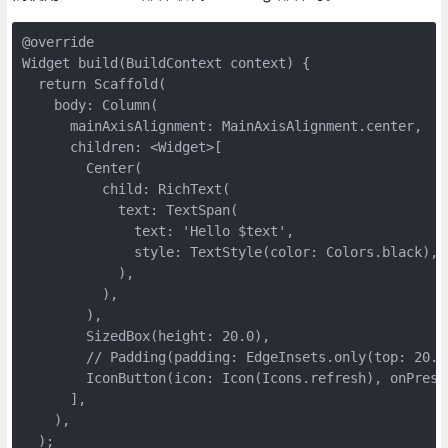
@override

Widget build(BuildContext context) {

  return Scaffold(

    body: Column(

      mainAxisAlignment: MainAxisAlignment.center,

      children: <Widget>[

        Center(

          child: RichText(

            text: TextSpan(

              text: 'Hello $text',

              style: TextStyle(color: Colors.black),

            ),

          ),

        ),

        SizedBox(height: 20.0),

        // Padding(padding: EdgeInsets.only(top: 20.0)
        IconButton(icon: Icon(Icons.refresh), onPresse
      ],

    ),

  );
