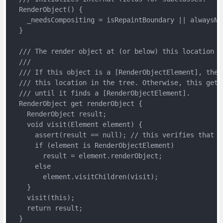
  RenderObject() {

    _needsCompositing = isRepaintBoundary || alwaysNee
  }

  /// The render object at (or below) this location in
  ///

  /// If this object is a [RenderObjectElement], the 
  /// this location in the tree. Otherwise, this gett
  /// until it finds a [RenderObjectElement].

  RenderObject get renderObject {

    RenderObject result;

    void visit(Element element) {

      assert(result == null); // this verifies that th
      if (element is RenderObjectElement)

        result = element.renderObject;

      else

        element.visitChildren(visit);

    }

    visit(this);

    return result;

  }
