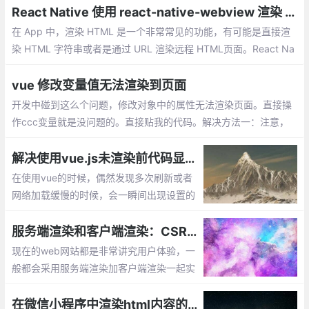
React Native 使用 react-native-webview 渲染 HTML
在 App 中，渲染 HTML 是一个非常常见的功能，有可能是直接渲
染 HTML 字符串或者是通过 URL 渲染远程 HTML页面。React Na
tive 提供了一个 WebView 组件以供我们实现 HTML 的渲染。
vue 修改变量值无法渲染到页面
开发中碰到这么个问题，修改对象中的属性无法渲染页面。直接操
作ccc变量就是没问题的。直接贴我的代码。解决方法一：注意，
第二个参数是字符串类型，切记。
解决使用vue.js未渲染前代码显示问题
在使用vue的时候，偶然发现多次刷新或者
网络加载缓慢的时候，会一瞬间出现设置的
模板的情况。实在很影响美观，可以使用vu
e现成的指令来解决这个问题：v-cloak
服务端渲染和客户端渲染：CSR和SSR
现在的web网站都是非常讲究用户体验，一
般都会采用服务端渲染加客户端渲染一起实
现功能。服务端渲染有利于搜索引擎优化
（SEO），利于被网页爬虫抓取数据，多见
在微信小程序中渲染html内容的实现