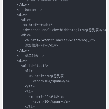
      </div>

      <!--banner-->

      <div>

        <div>

         <a href="#tab1" 

         id="send" onclick="hiddenTag()">信息列表</a></
        <div>

          <a href="#tab2" onclick="showTag()">

          添加信息</a></div>

      </div>

      <!--菜单列表-->

      <div>

        <ul id="tab1">

          <li>

            <a href="">信息列表

              <span>10</span></a>

          </li>

          <li>

            <a href="">消息列表

              <span>10</span></a>

          </li>
