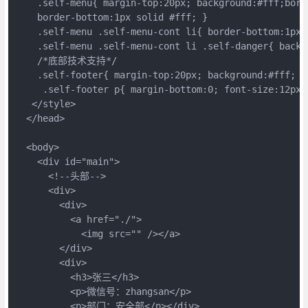
    .self-menu{ margin-top:20px; background:#fff;bord
    border-bottom:1px solid #fff; }

    .self-menu .self-menu-cont li{ border-bottom:1px s
    .self-menu .self-menu-cont li .self-danger{ backgr
    /*底部技术支持*/

    .self-footer{ margin-top:20px; background:#fff; p
     .self-footer p{ margin-bottom:0; font-size:12px;
   </style>

  </head>

  <body>

    <div id="main">

      <!--头部-->

      <div>

        <div>

          <a href="./">

            <img src="" /></a>

        </div>

        <div>

          <h3>张三</h3>

          <p>微信号：zhangsan</p>

          <p>部门：安全部</p></div>
