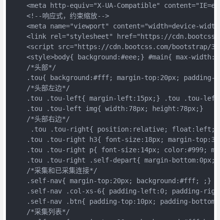
    <meta http-equiv="X-UA-Compatible" content="IE=edg
    <!--响应式，约束缩放-->

    <meta name="viewport" content="width=device-width
    <link rel="stylesheet" href="https://cdn.bootcss.
    <script src="https://cdn.bootcss.com/bootstrap/3.
    <style>body{ background:#eee;} #main{ max-width:
    /*头部*/

    .tou{ background:#fff; margin-top:20px; padding-t
    /*头部左边*/

    .tou .tou-left{ margin-left:15px;} .tou .tou-left 
    .tou .tou-left img{ width:78px; height:78px;}

    /*头部右边*/ 

     .tou .tou-right{ position:relative; float:left; m
    .tou .tou-right h3{ font-size:18px; margin-top:3p
    .tou .tou-right p{ font-size:14px; color:#999; mar
    .tou .tou-right .self-depart{ margin-bottom:0px;} 
    /*采集和已采集连接*/ 

    .self-nav{ margin-top:20px; background:#fff; ;} 

    .self-nav .col-xs-6{ padding-left:0; padding-righ
    .self-nav .btn{ padding-top:10px; padding-bottom:1
    /*采集列表*/ 
