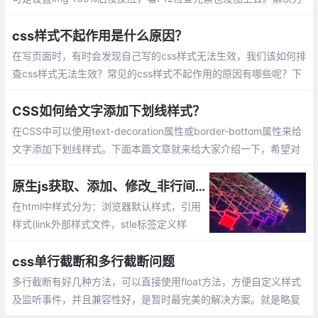
法有2个：coped属性导致css仅对当前组件生效
css样式不起作用是什么原因？
在写页面时，有时会发现自己写的css样式无法生效，我们该如何排
查css样式无法生效？常见的css样式不起作用的原因有哪些呢？下
面我们就来看一下css样式不起作用的原因。
CSS如何给文字添加下划线样式？
在CSS中可以使用text-decoration属性或border-bottom属性来给
文字添加下划线样式。下面本篇文章就来给大家介绍一下，希望对
大家有所帮助。
原生js获取、添加、修改_非行间css样式
在html中样式分为：浏览器默认样式，引用
样式(link外部样式文件，stle标签定义样
式)、行间样式(及节点style属性定义的样
式)。这篇文章主要讲解使用原生js获取、添
css单行截断和多行截断问题
加非行间css样式。
多行截断有好几种方法，可以直接使用float方法，方便自定义样式
及监听事件，并且兼容性好，是暂时最完美的解决方案。就是略复
杂，不过网上有可以直接拿来用哦~