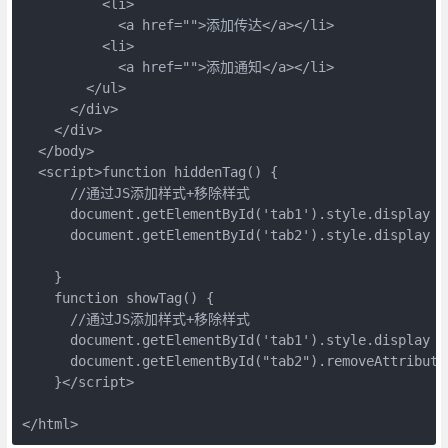
          <li>

            <a href="">添加传达</a></li>

          <li>

            <a href="">添加通知</a></li>

        </ul>

      </div>

    </div>

  </body>

  <script>function hiddenTag() {

      //通过JS添加样式+移除样式

      document.getElementById('tab1').style.display = 
      document.getElementById('tab2').style.display = 
    }

    function showTag() {

      //通过JS添加样式+移除样式

      document.getElementById('tab1').style.display = 
      document.getElementById("tab2").removeAttribute(
    }</script>

</html>