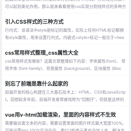
可以起到美化作用，那么就来看看使用css实现分割线样式的多种方
法：单个标签实现分隔线、巧用背景色实现分隔线、inline-block实
现分隔线、浮动实现分隔线、利用字符实现分隔线
引入CSS样式的三种方式
行内式：该语法中style是标记的属性，实际上任何HTML标记都拥
有style属性，用来设置行内式。内嵌式<style>标记一般位于<hea
d>标记中的<title>标记之后，也可以把它放在HTML文档的任何地
方。
css常用样式整理_css属性大全
css常用样式有哪些？这篇文章整理如下内容：字体属性(font)、 常
用字体 (font-family)、背景属性 (background)、区块属性 (Bloc
k)、方框属性 (Box)、边框属性 (Border)、列表属性 (List-style)、
定位属性 (Position)、CSS文字属性
别忘了前端是靠什么起家的
前端开发的核心构建在三大基石技术上：HTML、CSS和JavaScrip
t。回想起多年前，前端开发者常被戏称为“切图仔”，但就是这样的
角色，通过精湛的CSS技巧，能够实现各种复杂的交互和特效
vue用v-html加载渲染，里面的内容样式不生效
需要输出富文本的内容，需要设置里面的图片样式最大宽度100%。
可是设置img 100%后没反应，看F12检查元素也没加上去。解决方