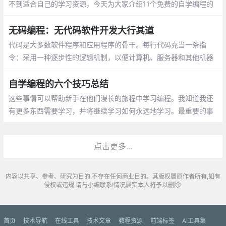
不到适合自己的学习资源，今天为大家介绍11个免费的自学编程的
网站，为大家提供一些帮助。很多人自学编程，都会通过w3schoo
l，你可以通过它学习所有的网站建设基础教程
无码编程：无代码软件开发大行其道
代码是大多数软件程序和应用程序的骨干。每行代码充当一条指
令：采用一种逐步性的逻辑机制，以便计算机、服务器和其他机器
执行操作。想创建那些指令，就要知道如何编写代码，这项宝贵的
技能有时很吃香。
自学编程的六个技巧总结
这些事情可以帮助新手在他们漫长的旅程中学习编程。我知道我还
有更多东西需要学习，并将继续学习如何永远地学习。最重要的事
情说三遍，请继续，不要放弃，不要放弃，不要放弃。
点击更多...
内容以共享、参考、研究为目的,不存在任何商业目的。其版权属原作者所有,如有
侵权或违规,请与小编联系!情况属实本人将予以删除!
首页
技术导航
在线工具
技术文章
教程资源
前端标签
AI工具集