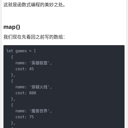
这就是函数式编程的美妙之处。
map()
我们现在先看回之前写的数组：
let games = [

  {

    name: '英雄联盟',

    cost: 45

  },

  {

    name: '穿越火线',

    cost: 888

  },

  {

    name: '魔兽世界',

    cost: 75

  },
