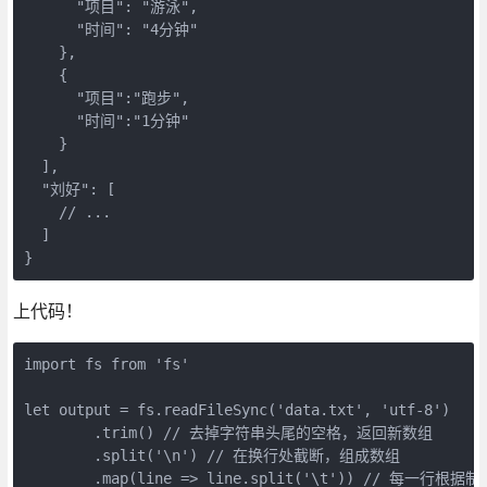
      "项目": "游泳",

      "时间": "4分钟"

    },

    {

      "项目":"跑步",

      "时间":"1分钟"

    }

  ],

  "刘好": [

    // ...

  ]

上代码！
import fs from 'fs'

let output = fs.readFileSync('data.txt', 'utf-8')

	.trim() // 去掉字符串头尾的空格，返回新数组

	.split('\n') // 在换行处截断，组成数组
