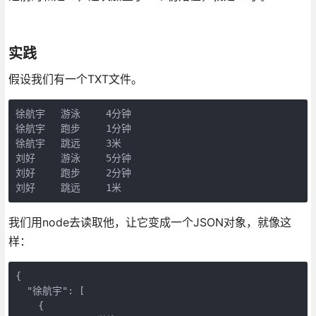
实践
假设我们有一个TXT文件。
徐航宇	游泳	4分钟

徐航宇	跑步	1分钟

徐航宇	跳远	3米

刘好	游泳	5分钟

刘好	跑步	2分钟

我们用node去读取他，让它变成一个JSON对象，就像这
样：
{

  "徐航宇": [

    {
