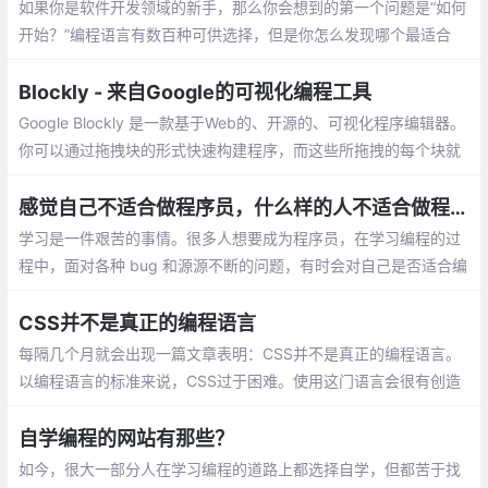
——构建、测试和开发了代码的人，真正做
如果你是软件开发领域的新手，那么你会想到的第一个问题是“如何
了事情。
开始？”编程语言有数百种可供选择，但是你怎么发现哪个最适合
你，你的兴趣和职业目标又在哪里呢？选择最佳编程语言以学习的
最简单方法之一，是通过市场反响、技术趋势的发展…
Blockly - 来自Google的可视化编程工具
Google Blockly 是一款基于Web的、开源的、可视化程序编辑器。
你可以通过拖拽块的形式快速构建程序，而这些所拖拽的每个块就
是组成程序的基本单元。可视化编程完成
感觉自己不适合做程序员，什么样的人不适合做程序员？
学习是一件艰苦的事情。很多人想要成为程序员，在学习编程的过
程中，面对各种 bug 和源源不断的问题，有时会对自己是否适合编
程这一问题产生困扰。在教学的过程中，他总结出了不适合做程序
员的十个特征
CSS并不是真正的编程语言
每隔几个月就会出现一篇文章表明：CSS并不是真正的编程语言。
以编程语言的标准来说，CSS过于困难。使用这门语言会很有创造
性：事实确实如此，CSS不同于传统的编程，且具有缺陷，同任何
标准化编程语言相比
自学编程的网站有那些？
如今，很大一部分人在学习编程的道路上都选择自学，但都苦于找