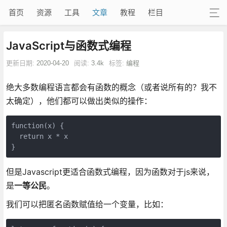
首页
资源
工具
文章
教程
栏目
JavaScript与函数式编程
更新日期:
2020-04-20
阅读:
3.4k
标签:
编程
绝大多数编程语言都会有函数的概念（或者说所有的？我不
太确定），他们都可以做出类似的操作：
function(x) {

  return x * x

但是Javascript更适合函数式编程，因为函数对于js来说，
是
一等公民
。
我们可以把匿名函数赋值给一个变量，比如：