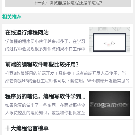
下一页:
浏览器是多进程还是单进程?
相关推荐
在线运行编程网站
学编程的程序员小伙伴越来越多了，在学习
的过程中会发现很多知识点如果不在工作中
运用或者手写带验证的话，很容易忘记。任
何技能的掌握都是需要不断练习的。在此整
前端的编程软件哪些比较好用？
理一些在线运行编程的网站。
推荐8款最好用的前端开发工具供美工或者前端开发人员使用，当
然若你是NB的全栈工程师也可以下载使用。Web前端开发最常见的
编程软件有以下几种： 在前端开发中，有一个非常好用的工具，Vi
sual Studio Code，简称VS code
程序员的笔记，编程写软件学到的 7 件事
如果你真的做出了一些东西，在面对那些令
人眼花缭乱的理论知识，或是和你相似甚至
比你做的更糟糕的人时大可不必谦虚。在一
天结束之时，正是那些在战壕中的开发者
十大编程语言榜单