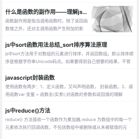
过去的事情。当然，基于回调的编程很丑陋的。
什么是函数的副作用——理解js编程中函数的副作用
函数副作用是指当调用函数时，除了返回函
数值之外，还对主调用函数产生附加的影
响。副作用的函数不仅仅只是返回了一个
值，而且还做了其他的事情
js中sort函数用法总结_sort排序算法原理
js中sort方法用于对数组的元素进行排序，并返回数组。默认排序顺
序是根据字符串Unicode码点。如果要得到自己想要的结果，不管
是升序还是降序，就需要提供比较函数了。该函数比较两个值的大
小，然后返回一个用于说明这两个值的相对顺序的数字
javascript封装函数
使用函数有两步：1、定义函数，又叫声明函数， 封装函数。2、调
用函数var 变量 = 函数名(实参);对函数的参数和返回值的理解
js中reduce()方法
reduce() 方法接收一个函数作为累加器,reduce 为数组中的每一个
元素依次执行回调函数，不包括数组中被删除或从未被赋值的元
素，接受四个参数：初始值（上一次回调的返回值），当前元素