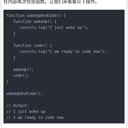
在内部再次包含函数。让我们来看看以下操作。
function wakeUpAndCode() {

   function wakeUp() {

      console.log("I just woke up");

   }

   function code() {

      console.log("I am ready to code now");

   }

   wakeUp();

   code();

}

wakeUpAndCode();

// Output:

// I just woke up

// I am ready to code now