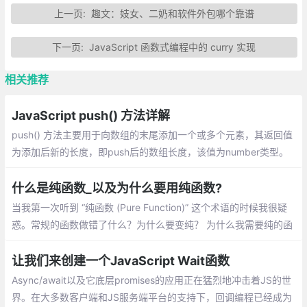
上一页:
趣文：妓女、二奶和软件外包哪个靠谱
下一页:
JavaScript 函数式编程中的 curry 实现
相关推荐
JavaScript push() 方法详解
push() 方法主要用于向数组的末尾添加一个或多个元素，其返回值
为添加后新的长度，即push后的数组长度，该值为number类型。
介绍：一个数组中添加新元素、把一个数组的值赋值到另一个数组
上、在对象使用push
什么是纯函数_以及为什么要用纯函数?
当我第一次听到 “纯函数 (Pure Function)” 这个术语的时候我很疑
惑。常规的函数做错了什么？为什么要变纯？ 为什么我需要纯的函
数？除非你已经知道什么是纯函数，否则你可能会问同样的疑惑
让我们来创建一个JavaScript Wait函数
Async/await以及它底层promises的应用正在猛烈地冲击着JS的世
界。在大多数客户端和JS服务端平台的支持下，回调编程已经成为