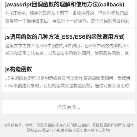
值，当前索引，原数组。
javascript回调函数的理解和使用方法(callback)
在js开发中，程序代码是从上而下一条线执行的，但有时候我们需
要等待一个操作结束后，再进行下一步操作，这个时候就需要用到
回调函数。 在js中，函数也是对象，确切地说：函数是用Function
()构造函数创建的Function对象。
js调用函数的几种方法_ES5/ES6的函数调用方式
这篇文章主要介绍ES5中函数的4种调用，在ES5中函数内容的this
指向和调用方法有关。以及ES6中函数的调用，使用箭头函数，其
中箭头函数的this是和定义时有关和调用无关。
js构造函数
JS中的函数即可以是构造函数又可以当作普通函数来调用，当使用
new来创建对象时，对应的函数就是构造函数，通过对象来调用时
就是普通函数。在我们平时工作中，经常会需要我们创建一个对
象，而我们更多的是使用对像直接量，直接创建
点击更多...
内容以共享、参考、研究为目的,不存在任何商业目的。其版权属原作者所有,如有
侵权或违规,请与小编联系!情况属实本人将予以删除!