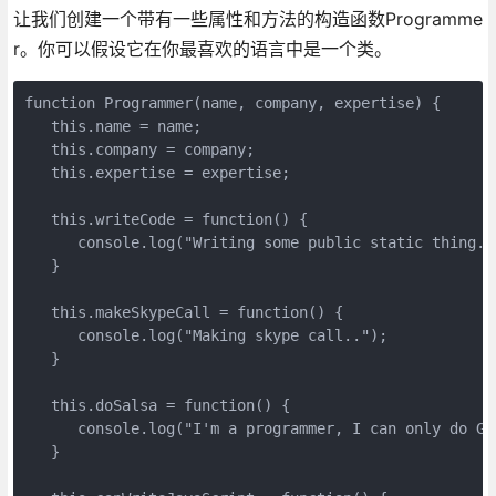
让我们创建一个带有一些属性和方法的构造函数Programme
r。你可以假设它在你最喜欢的语言中是一个类。
function Programmer(name, company, expertise) {

   this.name = name;

   this.company = company;

   this.expertise = expertise;

   this.writeCode = function() {

      console.log("Writing some public static thing.."
   }

   this.makeSkypeCall = function() {

      console.log("Making skype call..");

   }

   this.doSalsa = function() {

      console.log("I'm a programmer, I can only do Gan
   }
