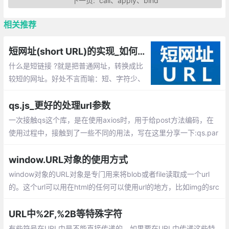
下一页:
call、apply、bind
相关推荐
短网址(short URL)的实现_如何生成短链接URL？
什么是短链接 ?就是把普通网址，转换成比
较短的网址。好处不言而喻：短、字符少、
美观、便于发布、传播。所以如何来优雅的
生成足够短的字符串唯一ID呢？
qs.js_更好的处理url参数
一次接触qs这个库，是在使用axios时，用于给post方法编码，在
使用过程中，接触到了一些不同的用法，写在这里分享一下:qs.par
se、qs.stringify、排序、指定数组编码格式、处理json格式的参数
window.URL对象的使用方式
window对象的URL对象是专门用来将blob或者file读取成一个url
的。这个url可以用在html的任何可以使用url的地方，比如img的src
; audio/video的src和source标签等。
URL中%2F,%2B等特殊字符
有些符号在URL中是不能直接传递的，如果要在URL中传递这些特