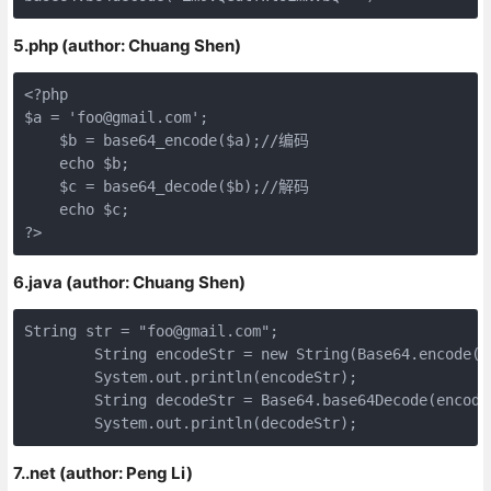
5.php (author: Chuang Shen)
<?php

$a = 'foo@gmail.com';

    $b = base64_encode($a);//编码

    echo $b;

    $c = base64_decode($b);//解码

    echo $c;  

?>
6.java (author: Chuang Shen)
String str = "foo@gmail.com";

        String encodeStr = new String(Base64.encode(st
        System.out.println(encodeStr);

        String decodeStr = Base64.base64Decode(encodeS
        System.out.println(decodeStr);
7..net (author: Peng Li)