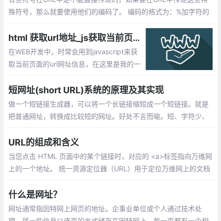
殊符号，那么就要使用他们的编码了。 编码的格式为：%加字符的
ASCII码，即一个百分号%，后面跟对应字符的ASCII（16进制）码
值。
html 获取url地址_js获取当前页面的url网址信息汇总
在WEB开发中，时常会用到javascript来获
取当前页面的url网址信息，在这里是我的一
些获取url信息的小总结。window.location.h
ref(设置或获取整个 URL 为字符串),windo
短网址(short URL)系统的原理及其实现
w.location.protocol(设置或获取 URL 的协
做一个短链接生成器，可以将一个长链接缩短成一个短链接。就是
议部分)
把普通网址，转换成比较短的网址。好处不言而喻。短、字符少、
美观、便于发布、传播。
URL的组成和含义
当您点击 HTML 页面中的某个链接时，对应的 <a>标签指向万维网
上的一个地址。 统一资源定位器（URL）用于定位万维网上的文档
（或其他数据）。
什么是网址？
网址通常指因特网上网页的地址。企事业单位或个人通过技术处
理，将一些信息以逐页的方式储存在因特网上，每一页都有一个相