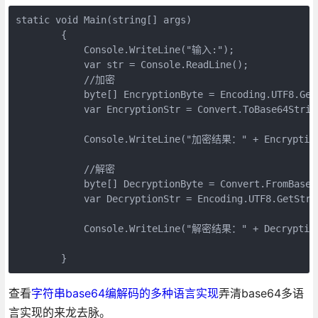
static void Main(string[] args)

        {

            Console.WriteLine("输入:");

            var str = Console.ReadLine();

            //加密

            byte[] EncryptionByte = Encoding.UTF8.GetB
            var EncryptionStr = Convert.ToBase64String
            Console.WriteLine("加密结果：" + Encryption
            //解密

            byte[] DecryptionByte = Convert.FromBase6
            var DecryptionStr = Encoding.UTF8.GetStrin
            Console.WriteLine("解密结果：" + Decryption
        }
查看
字符串base64编解码的多种语言实现
弄清base64多语
言实现的来龙去脉。