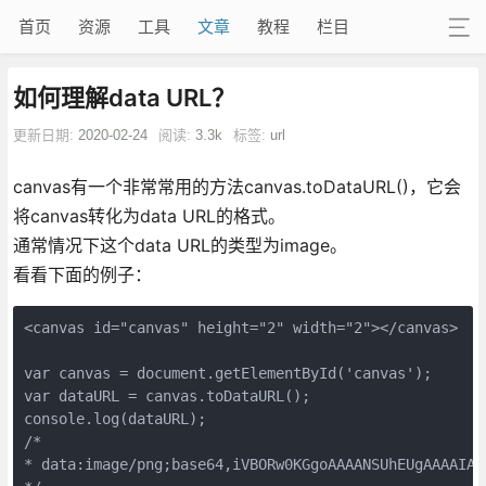
首页
资源
工具
文章
教程
栏目
如何理解data URL？
更新日期:
2020-02-24
阅读:
3.3k
标签:
url
canvas有一个非常常用的方法canvas.toDataURL()，它会
将canvas转化为data URL的格式。
通常情况下这个data URL的类型为image。
看看下面的例子：
<canvas id="canvas" height="2" width="2"></canvas>

var canvas = document.getElementById('canvas');

var dataURL = canvas.toDataURL();

console.log(dataURL);

/*

* data:image/png;base64,iVBORw0KGgoAAAANSUhEUgAAAAIAA