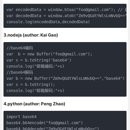
var encodedData = window.btoa("foo@gmail.com"); // 编
var decodedData = window.atob("Zm9vQGdtYWlsLmNvbQ=="
console.log(encodedData,decodedData)
3.nodejs (author: Kai Gao)
//base64编码

var  b = new Buffer("foo@gmail.com");

var s = b.toString('base64')

console.log("邮箱编码:"+s)

//base64解码

var b = new Buffer("Zm9vQGdtYWlsLmNvbQ==","base64")

var s = b.toString();

console.log("邮箱解码:"+s)
4.python (author: Peng Zhao)
import base64

base64.b64encode("foo@gmail.com")

base64.b64decode("Zm9vQGdtYWlsLmNvbQ==")