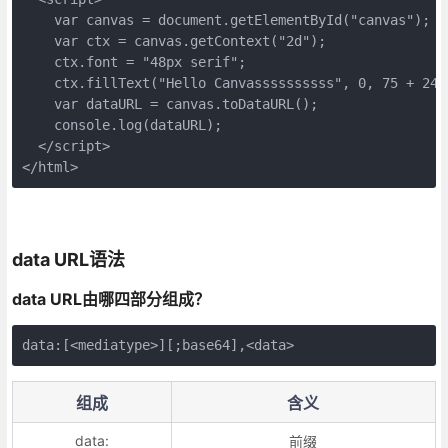
    var canvas = document.getElementById("canvas");

    var ctx = canvas.getContext("2d");

    ctx.font = "48px serif";

    ctx.fillText("Hello Canvassssssssss", 0, 75 + 24);
    var dataURL = canvas.toDataURL();

    console.log(dataURL);

  </script>

</html>
data URL语法
data URL由哪四部分组成？
data:[<mediatype>][;base64],<data>
组成
含义
data:
前缀