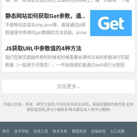
应的地址，以便其他用户访询而获取信息资料，这样的地址叫做网
址。
静态网站如何获取Get参数，通过js获取url的参数数据的实现方式
不使用动态语言php,java等，直接通过js获
取链接中传递的get数据的方法总结。javas
cript可以获取当前页面的url 只要对获取下
来的url进行简单地解析即可。
JS获取URL中参数值的4种方法
我们在做页面跳传参的时候有时候需要处理传过来的参数进行匹配
数据（一般用于详情页），一开始我想的是通过split进行分割获
取，但是在实际开发过程中觉得有点单一
点击更多...
内容以共享、参考、研究为目的,不存在任何商业目的。其版权属原作者所有,如有
侵权或违规,请与小编联系!情况属实本人将予以删除!
首页
技术导航
在线工具
技术文章
教程资源
前端标签
AI工具集