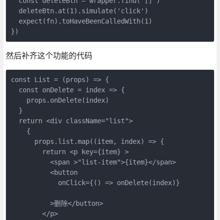
  const deleteBtn = wrapper.find('[]')

  deleteBtn.at(1).simulate('click')

  expect(fn).toHaveBeenCalledWith(1)

})
然后补齐这个功能的代码
const List = (props) => {

  const onDelete = index => {

    props.onDelete(index)

  }

  return <div className="list">

    {

      props.list.map((item, index) => {

        return <p key={item} >

          <span >"list-item">{item}</span>

          <button

            onClick={() => onDelete(index)}

          >删除</button>

        </p>
