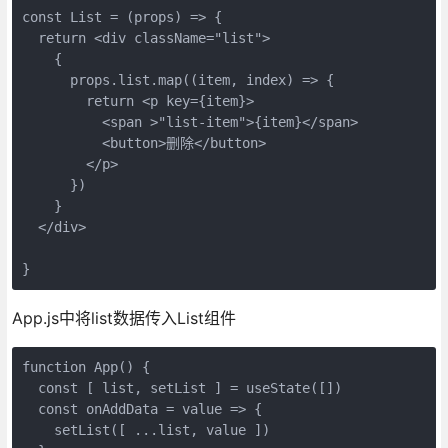
const List = (props) => {

  return <div className="list">

    {

      props.list.map((item, index) => {

        return <p key={item}>

          <span >"list-item">{item}</span>

          <button>删除</button>

        </p>

      })

    }

  </div>

}
App.js中将list数据传入List组件
function App() {

  const [ list, setList ] = useState([])

  const onAddData = value => {

    setList([ ...list, value ])
