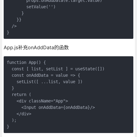
        props.onAddData(e.target.value)

        setValue('')

      }

    }}

  />

}
App.js补充onAddData的函数
function App() {

  const [ list, setList ] = useState([])

  const onAddData = value => {

    setList([ ...list, value ])

  }

  return (

    <div className="App">

      <Input onAddData={onAddData}/>

    </div>

  );

}