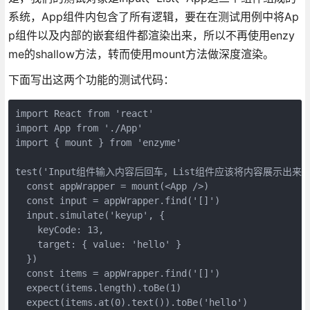
系统，App组件内包含了所有逻辑，要在在测试用例中将Ap
p组件以及内部的嵌套组件都渲染出来，所以不再使用enzy
me的shallow方法，转而使用mount方法做深度渲染。
下面写出这两个功能的测试代码：
import React from 'react'

import App from './App'

import { mount } from 'enzyme'

test('Input组件输入内容后回车，List组件应该将内容展示出来', (
  const appWrapper = mount(<App />)

  const input = appWrapper.find('[]')

  input.simulate('keyup', {

    keyCode: 13,

    target: { value: 'hello' }

  })

  const items = appWrapper.find('[]')

  expect(items.length).toBe(1)

  expect(items.at(0).text()).toBe('hello')
