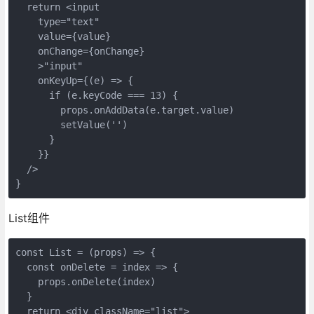
  return <input

    type="text"

    value={value}

    onChange={onChange}

    >"input"

    onKeyUp={(e) => {

      if (e.keyCode === 13) {

        props.onAddData(e.target.value)

        setValue('')

      }

    }}

  />

}
List组件
const List = (props) => {

  const onDelete = index => {

    props.onDelete(index)

  }

  return <div className="list">
