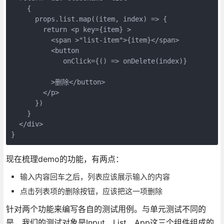
    {

      props.list.map((item, index) => {

        return <p key={item} >

          <span >"list-item">{item}</span>

          <button

             onClick={() => onDelete(index)}

          >删除</button>

        </p>

      })

    }

  </div>

}
现在梳理demo的功能，有两点：
输入内容回车之后，列表应该展示输入的内容
点击列表项的删除按钮，应该把这一项删除
针对两个功能来编写各自的测试用例。与单元测试不同的
是，我们的测试对象是Input、List、App这三个组件组成的