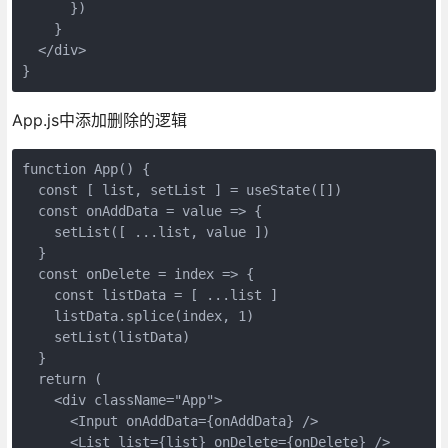
      })

    }

  </div>

}
App.js中添加删除的逻辑
function App() {

  const [ list, setList ] = useState([])

  const onAddData = value => {

    setList([ ...list, value ])

  }

  const onDelete = index => {

    const listData = [ ...list ]

    listData.splice(index, 1)

    setList(listData)

  }

  return (

    <div className="App">

      <Input onAddData={onAddData} />

      <List list={list} onDelete={onDelete} />
