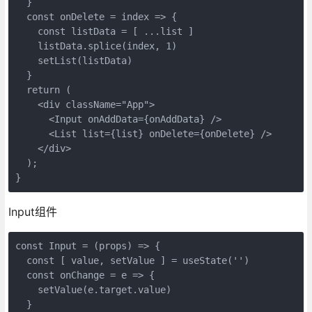
  }

  const onDelete = index => {

    const listData = [ ...list ]

    listData.splice(index, 1)

    setList(listData)

  }

  return (

    <div className="App">

      <Input onAddData={onAddData} />

      <List list={list} onDelete={onDelete} />

    </div>

  );

}
Input组件
const Input = (props) => {

  const [ value, setValue ] = useState('')

  const onChange = e => {

    setValue(e.target.value)

  }
