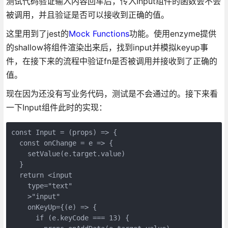
测试代码验证输入内容回车后，传入Input组件的函数会不会
被调用，并且验证是否可以接收到正确的值。
这里用到了jest的
Mock Functions
功能。使用enzyme提供
的shallow将组件渲染出来后，找到input并模拟keyup事
件，在接下来的流程中验证fn是否被调用并接收到了正确的
值。
现在因为还没有写业务代码，测试是不会通过的。接下来看
一下Input组件此时的实现：
const Input = (props) => {

  const onChange = e => {

    setValue(e.target.value)

  }

  return <input

    type="text"

    >"input"

    onKeyUp={(e) => {

      if (e.keyCode === 13) {
