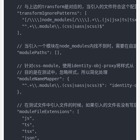
    // 与上边的transform是对应的，当引入的文件符合这个配
    "transformIgnorePatterns": [

      "[/\\\\]node_modules[/\\\\].+\\.(js|jsx|ts|tsx)$
      "^.+\\.module\\.(css|sass|scss)$"

    ],

    // 当引入一个模块在node_modules内找不到时，需要在
    "modulePaths": [],

    // 针对css-module，使用identity-obj-proxy将样式从 .s
    // 目的是在测试中，忽略样式，所以简化处理

    "moduleNameMapper": {

      "^.+\\.module\\.(css|sass|scss)$": "identity-obj
    },

    // 在测试文件中引入文件的时候，如果引入的文件名没有写后
    "moduleFileExtensions": [

      "js",

      "ts",

      "tsx",

      "json",
