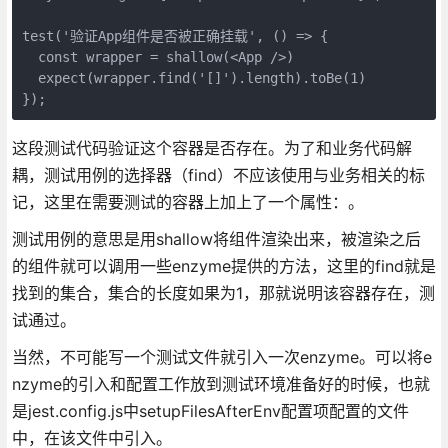
test('验证App组件是否被正确挂载', () => {

  const wrapper = shallow(<App />)

  expect(wrapper.find('[]').length).toBe(1)

});
这段测试代码验证这个容器是否存在。为了和业务代码解
耦，测试用例的选择器（find）不应该使用与业务相关的标
记，这里在需要测试的容器上加上了一个属性：。
测试用例的意思是用shallow将组件渲染出来，被渲染之后
的组件就可以调用一些enzyme提供的方法，这里的find就是
找到的集合，集合的长度如果为1，那就说明该容器存在，测
试通过。
当然，不可能写一个测试文件就引入一次enzyme。可以将e
nzyme的引入和配置工作放到测试环境准备好的时候，也就
是jest.config.js中setupFilesAfterEnv配置项配置的文件
中，在该文件中引入。