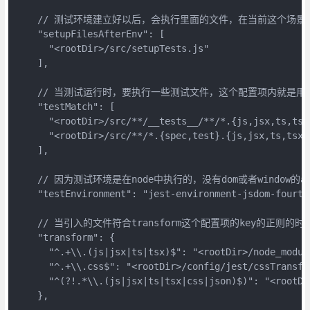
    // 测试环境建立好以后，会执行里面的文件，在当前这个场景下，se
    "setupFilesAfterEnv": [

      "<rootDir>/src/setupTests.js"

    ],

    // 当测试运行时，要执行一些测试文件，这个配置项内就是用
    "testMatch": [

      "<rootDir>/src/**/__tests__/**/*.{js,jsx,ts,tsx}
      "<rootDir>/src/**/*.{spec,test}.{js,jsx,ts,tsx}"
    ],

    // 因为测试环境是在node中执行的，没有dom或者window的a
    "testEnvironment": "jest-environment-jsdom-fourtee
    // 当引入的文件符合transform这个配置项的key的正则的时
    "transform": {

      "^.+\\.(js|jsx|ts|tsx)$": "<rootDir>/node_module
      "^.+\\.css$": "<rootDir>/config/jest/cssTransfor
      "^(?!.*\\.(js|jsx|ts|tsx|css|json)$)": "<rootDi
    },
