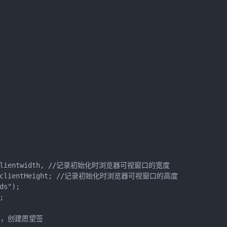
ment.clientwidth, //记录初始化时浏览器可视窗口的宽度

ement.clientHeight; //记录初始化时浏览器可视窗口的高度

s");



去焦点，创建愿望签
