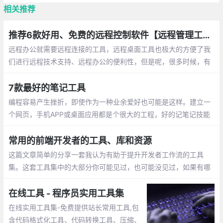
相关推荐
推荐6款好用、免费的远程控制软件【远程管理工具】
远程办公就需要远程连接的工具，远程桌面工具也极大的方便了我
们进行远程技术支持、远程办公的便利性，但是呢，很多时候，有
些工具不支持电脑或者手机操作
7款最好的笔记工具
编程容易产生挫折，即使作为一种业余爱好也可能是这样。建立一
个网页，手机APP或桌面应用都是个很大的工程，好的记笔记技能
是让这个工程井然有序的关键，也是克服压力、绝望和倦怠的好方
法。
常用的前端开发者的工具、库和资源
这篇文章简单的分享一套我认为有助于提升开发者工作流的工具
集。这套工具集中的大部分你可能见过，也可能没见过，如果有哪
个/些让你眼前一亮，那么我的分享就很值了。这个列表包含许多种
类的资源，所以这里我将它们分组整理。
在线工具 - 程序员实用工具集
在线实用工具集-免费提供站长常用工具,包
含代码格式化工具、代码转换工具、压缩、