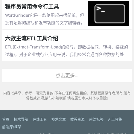
下载安装、直接在浏览器中使用的便捷解决方案。
程序员常用命令行工具
WordGrinder它是一款使用起来很简单，但
拥有足够的编写和发布功能的文字编辑器。
Proselint：它是一款全能的实时检查工具。
GNU Aspell：
六款主流ETL工具介绍
ETL(Extract-Transform-Load的缩写，即数据抽取、转换、装载的
过程)，对于企业或行业应用来说，我们经常会遇到各种数据的处
理，转换，迁移，所以了解并掌握一种etl工具的使用，必不可少
点击更多...
内容以共享、参考、研究为目的,不存在任何商业目的。其版权属原作者所有,如有
侵权或违规,请与小编联系!情况属实本人将予以删除!
首页
技术导航
在线工具
技术文章
教程资源
前端标签
AI工具集
前端库/框架