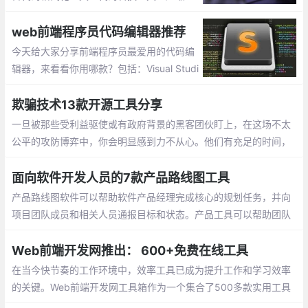
加密解密工具等，工具在手,事半功倍,工作
无忧。
web前端程序员代码编辑器推荐
今天给大家分享前端程序员最爱用的代码编
辑器，来看看你用哪款？包括：Visual Studi
o Code、Atom、HBuilder、Sublime Tex
t、Dreamweaver、Brackets、Notepad++
欺骗技术13款开源工具分享
一旦被那些受利益驱使或有政府背景的黑客团伙盯上，在这场不太
公平的攻防博弈中，你会明显感到力不从心。他们有充足的时间，
有娴熟的技术和丰富的资源，而且只要在无数次的尝试中成功一次
就可以大获全胜
面向软件开发人员的7款产品路线图工具
产品路线图软件可以帮助软件产品经理完成核心的规划任务，并向
项目团队成员和相关人员通报目标和状态。产品工具可以帮助团队
制定战略、确定目标的优先级、安排要完成的工作，并使每个人在
整个产品生命周期中步调一致
Web前端开发网推出： 600+免费在线工具
在当今快节奏的工作环境中，效率工具已成为提升工作和学习效率
的关键。Web前端开发网工具箱作为一个集合了500多款实用工具
的在线平台，为程序员、设计师、办公人士和普通用户提供了无需