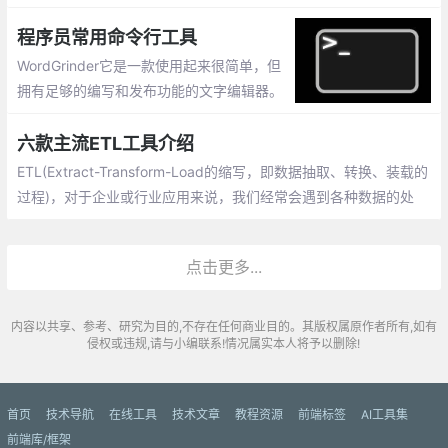
具。
程序员常用命令行工具
WordGrinder它是一款使用起来很简单，但
拥有足够的编写和发布功能的文字编辑器。
Proselint：它是一款全能的实时检查工具。
GNU Aspell：
六款主流ETL工具介绍
ETL(Extract-Transform-Load的缩写，即数据抽取、转换、装载的
过程)，对于企业或行业应用来说，我们经常会遇到各种数据的处
理，转换，迁移，所以了解并掌握一种etl工具的使用，必不可少
点击更多...
内容以共享、参考、研究为目的,不存在任何商业目的。其版权属原作者所有,如有
侵权或违规,请与小编联系!情况属实本人将予以删除!
首页
技术导航
在线工具
技术文章
教程资源
前端标签
AI工具集
前端库/框架