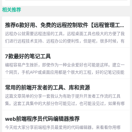
相关推荐
推荐6款好用、免费的远程控制软件【远程管理工具】
远程办公就需要远程连接的工具，远程桌面工具也极大的方便了我
们进行远程技术支持、远程办公的便利性，但是呢，很多时候，有
些工具不支持电脑或者手机操作
7款最好的笔记工具
编程容易产生挫折，即使作为一种业余爱好也可能是这样。建立一
个网页，手机APP或桌面应用都是个很大的工程，好的记笔记技能
是让这个工程井然有序的关键，也是克服压力、绝望和倦怠的好方
法。
常用的前端开发者的工具、库和资源
这篇文章简单的分享一套我认为有助于提升开发者工作流的工具
集。这套工具集中的大部分你可能见过，也可能没见过，如果有哪
个/些让你眼前一亮，那么我的分享就很值了。这个列表包含许多种
类的资源，所以这里我将它们分组整理。
web前端程序员代码编辑器推荐
今天给大家分享前端程序员最爱用的代码编