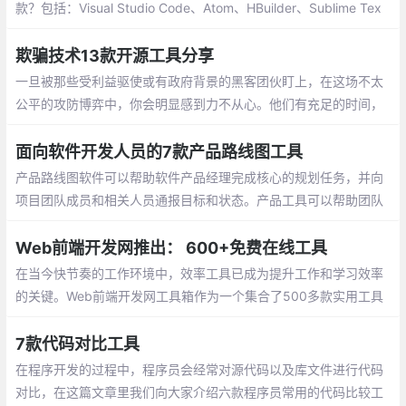
辑器，来看看你用哪款？包括：Visual Studi
o Code、Atom、HBuilder、Sublime Tex
t、Dreamweaver、Brackets、Notepad++
欺骗技术13款开源工具分享
一旦被那些受利益驱使或有政府背景的黑客团伙盯上，在这场不太
公平的攻防博弈中，你会明显感到力不从心。他们有充足的时间，
有娴熟的技术和丰富的资源，而且只要在无数次的尝试中成功一次
就可以大获全胜
面向软件开发人员的7款产品路线图工具
产品路线图软件可以帮助软件产品经理完成核心的规划任务，并向
项目团队成员和相关人员通报目标和状态。产品工具可以帮助团队
制定战略、确定目标的优先级、安排要完成的工作，并使每个人在
整个产品生命周期中步调一致
Web前端开发网推出： 600+免费在线工具
在当今快节奏的工作环境中，效率工具已成为提升工作和学习效率
的关键。Web前端开发网工具箱作为一个集合了500多款实用工具
的在线平台，为程序员、设计师、办公人士和普通用户提供了无需
下载安装、直接在浏览器中使用的便捷解决方案。
7款代码对比工具
在程序开发的过程中，程序员会经常对源代码以及库文件进行代码
对比，在这篇文章里我们向大家介绍六款程序员常用的代码比较工