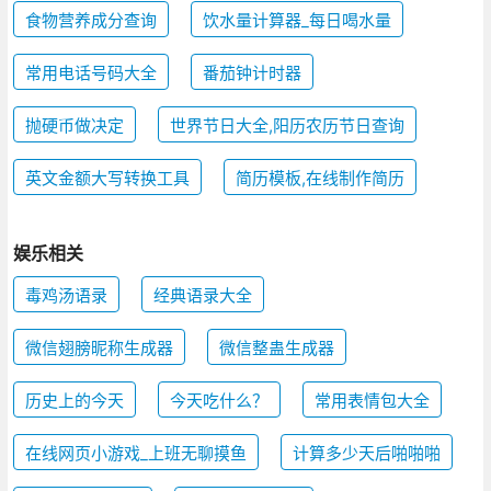
食物营养成分查询
饮水量计算器_每日喝水量
常用电话号码大全
番茄钟计时器
抛硬币做决定
世界节日大全,阳历农历节日查询
英文金额大写转换工具
简历模板,在线制作简历
娱乐相关
毒鸡汤语录
经典语录大全
微信翅膀昵称生成器
微信整蛊生成器
历史上的今天
今天吃什么？
常用表情包大全
在线网页小游戏_上班无聊摸鱼
计算多少天后啪啪啪