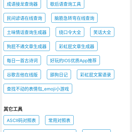
成语接龙查询器
歇后语查询工具
民间谚语在线查询
脑筋急转弯在线查询
土味情话查询生成器
绕口令大全
笑话大全
狗屁不通文章生成器
彩虹屁文章生成器
每日一首古诗词
好玩的IOS优质App推荐
谷歌吉他在线版
舔狗日记
彩虹屁文案语录
查找不动的表情包_emoji小游戏
其它工具
ASCII码对照表
常用对照表