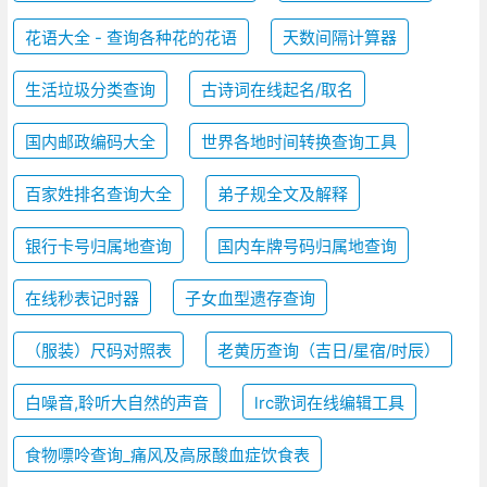
花语大全 - 查询各种花的花语
天数间隔计算器
生活垃圾分类查询
古诗词在线起名/取名
国内邮政编码大全
世界各地时间转换查询工具
百家姓排名查询大全
弟子规全文及解释
银行卡号归属地查询
国内车牌号码归属地查询
在线秒表记时器
子女血型遗存查询
（服装）尺码对照表
老黄历查询（吉日/星宿/时辰）
白噪音,聆听大自然的声音
lrc歌词在线编辑工具
食物嘌呤查询_痛风及高尿酸血症饮食表