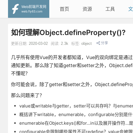
Web前端开发网
首页
资源
工具
文
web.fly63.com
如何理解Object.defineProperty()?
分享
更新日期:
2020-03-02
阅读:
2.3k
标签:
object
几乎所有使用Vue的开发者都知道，Vue的双向绑定是通过Object
通知更新。那么除了知道getter和setter之外，Object
不懂呢？
你可能会说，除了getter和setter之外，Object.defineProper
那么问题来了？
value或writable与getter，setter可以共存吗？与enumer
概括讲下writable，enumerable，configurable分别
enumerable在Object.keys()和for...in以及展开操作符
configurable会限制哪些属性不可redefine？val