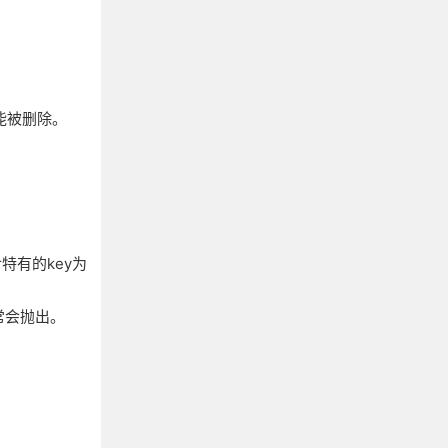
也可能被删除。
or特有的key为
，异常会抛出。