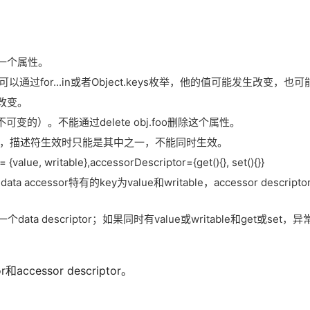
上的一个属性。
的属性，可以通过for...in或者Object.keys枚举，他的值可能发生改变，
出改变。
ble（不可变的）。不能通过delete obj.foo删除这个属性。
sor两种描述符，描述符生效时只能是其中之一，不能同时生效。
e, writable},accessorDescriptor={get(){}, set(){}}
accessor特有的key为value和writable，accessor descript
被当做一个data descriptor；如果同时有value或writable和get或set
ccessor descriptor。