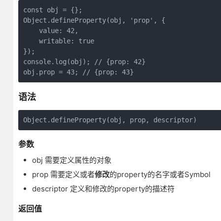
const obj = {};

Object.defineProperty(obj, 'prop', {

    value: 42,

    writable: true

});

console.log(obj); // {prop: 42}

obj.prop = 43; // {prop: 43}
语法
Object.defineProperty(obj, prop, descriptor)
参数
obj 需要定义属性的对象
prop 需要定义或者
修改
的property的名字或者Symbol
descriptor 定义和修改的property的描述符
返回值