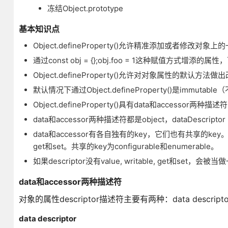
冻结Object.prototype
基本知识点
Object.defineProperty()允许精准添加或者修改对象
通过const obj = {};obj.foo = 1这种赋值方式增添
Object.defineProperty()允许对对象属性的默认方法做
默认情况下通过Object.defineProperty()是immuta
Object.defineProperty()具有data和acces
data和accessor两种描述符都是object，dataDescriptor = {valu
data和accessor有各自独有的key，它们也有共享的key。data 
get和set。共享的key为configurable和enumerable。
如果descriptor没有value, writable, get和set，会
data和accessor两种描述符
对象的属性descriptor描述符主要有两种：data descriptor和a
data descriptor