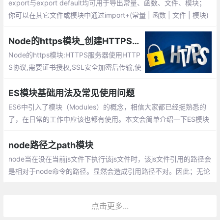
export与export default均可用于导出常量、函数、文件、模块；
你可以在其它文件或模块中通过import+(常量 | 函数 | 文件 | 模块)
名的方式，将其导入，以便能够对其进行使用；
Node的https模块_创建HTTPS服务器
Node的https模块:HTTPS服务器使用HTTP
S协议,需要证书授权,SSL安全加密后传输,使
用443端口
ES模块基础用法及常见使用问题
ES6中引入了模块（Modules）的概念，相信大家都已经挺熟悉的
了，在日常的工作中应该也都有使用。本文会简单介绍一下ES模块
的优点、基本用法以及常见问题。
node路径之path模块
node当在没在当前js文件下执行该js文件时，该js文件引用的路径会
是相对于node命令的路径。显然会造成引用路径不对。因此；无论
终端目录是在哪个磁盘下，node执行js文件时，里面的引用的路径
都能只指向正确的
点击更多...