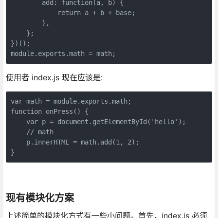
        add: function(a, b) {

            return a + b + base;

        },

    };

})();

module.exports.math = math;
使用者 index.js 现在应该是:
var math = module.exports.math;

function onPress() {

    var p = document.getElementById('hello');

    // math

    p.innerHTML = math.add(1, 2);

}
现有模块化方案
上述简单的模块化方式有一些小问题。首先，index.js 必须