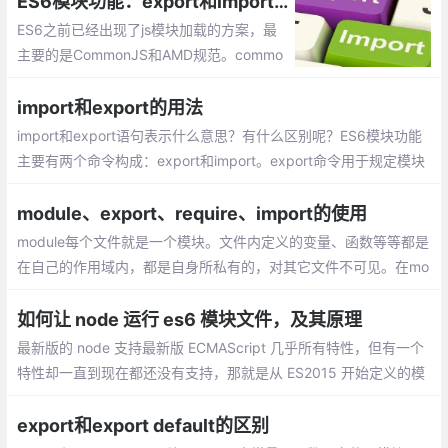
ES6模块功能：export和import的加载方式
ES6之前已经出现了js模块加载的方案，最
主要的是CommonJS和AMD规范。commo
njs主要应用于服务器，实现同步加载，如no
dejs。AMD规范应用于浏览器，如requirej
import和export的用法
s，为异步加载。
import和export语句表示什么意思？有什么区别呢？ES6模块功能
主要有两个命令构成：export和import。export命令用于规定模块
的对外接口，import命令用于输入其他模块提供的功能。
module、export、require、import的使用
module每个文件就是一个模块。文件内定义的变量、函数等等都是
在自己的作用域内，都是自身所私有的，对其它文件不可见。在mo
dule中有一个属性exports，即：module.exports。它是该模块对
外的输出值，是一个对象。
如何让 node 运行 es6 模块文件，及其原理
最新版的 node 支持最新版 ECMAScript 几乎所有特性，但有一个
特性却一直到现在都还没有支持，那就是从 ES2015 开始定义的模
块化机制。而现在我们很多项目都是用 es6 的模块化规范来写代码
的，包括 node 项目
export和export default的区别