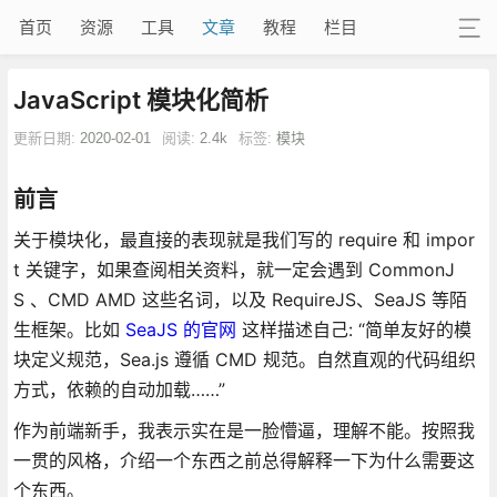
首页
资源
工具
文章
教程
栏目
JavaScript 模块化简析
更新日期:
2020-02-01
阅读:
2.4k
标签:
模块
前言
关于模块化，最直接的表现就是我们写的 require 和 impor
t 关键字，如果查阅相关资料，就一定会遇到 CommonJ
S 、CMD AMD 这些名词，以及 RequireJS、SeaJS 等陌
生框架。比如
SeaJS 的官网
这样描述自己: “简单友好的模
块定义规范，Sea.js 遵循 CMD 规范。自然直观的代码组织
方式，依赖的自动加载……”
作为前端新手，我表示实在是一脸懵逼，理解不能。按照我
一贯的风格，介绍一个东西之前总得解释一下为什么需要这
个东西。