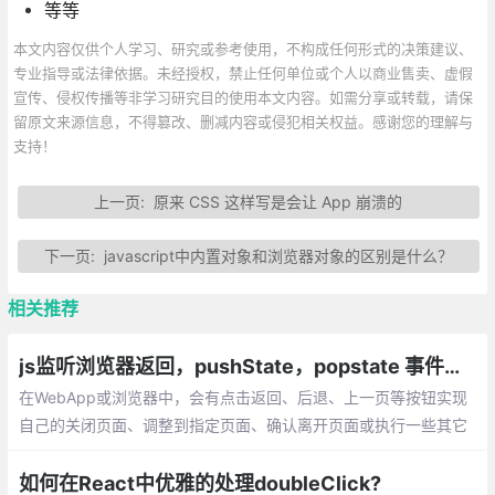
等等
本文内容仅供个人学习、研究或参考使用，不构成任何形式的决策建议、
专业指导或法律依据。未经授权，禁止任何单位或个人以商业售卖、虚假
宣传、侵权传播等非学习研究目的使用本文内容。如需分享或转载，请保
留原文来源信息，不得篡改、删减内容或侵犯相关权益。感谢您的理解与
支持！
上一页:
原来 CSS 这样写是会让 App 崩溃的
下一页:
javascript中内置对象和浏览器对象的区别是什么？
相关推荐
js监听浏览器返回，pushState，popstate 事件，window.history对象
在WebApp或浏览器中，会有点击返回、后退、上一页等按钮实现
自己的关闭页面、调整到指定页面、确认离开页面或执行一些其它
操作的需求。可以使用 popstate 事件进行监听返回、后退、上一
页操作。
如何在React中优雅的处理doubleClick?