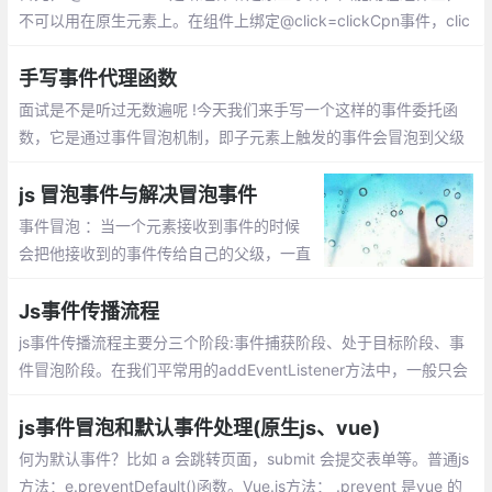
不可以用在原生元素上。在组件上绑定@click=clickCpn事件，clic
k事件无法触发也不生效
手写事件代理函数
面试是不是听过无数遍呢 !今天我们来手写一个这样的事件委托函
数，它是通过事件冒泡机制，即子元素上触发的事件会冒泡到父级
上， 即父级也会触发该类型的事件
js 冒泡事件与解决冒泡事件
事件冒泡 ：当一个元素接收到事件的时候
会把他接收到的事件传给自己的父级，一直
到window 。取消事件冒泡有两种方式：e.s
topPropagation(); window.event.cancelB
Js事件传播流程
ubble=true;
js事件传播流程主要分三个阶段:事件捕获阶段、处于目标阶段、事
件冒泡阶段。在我们平常用的addEventListener方法中，一般只会
用到两个参数，一个是需要绑定的事件，另一个是触发事件后要执
行的函数
js事件冒泡和默认事件处理(原生js、vue)
何为默认事件？比如 a 会跳转页面，submit 会提交表单等。普通js
方法：e.preventDefault()函数。Vue.js方法： .prevent 是vue 的