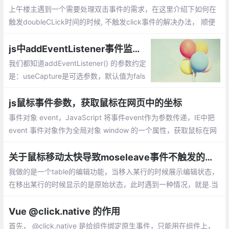
上午楼主遇到一个需要处理双击事件的需求，在这里介绍下如何在
触发doubleCLick时间的时候, 不触发click事件的解决办法， 顺便
分享给大家。解决办法也很简单： 延迟 click事件的处理， 直到判
断这个click 不在 doubleClick 中。
js中addEventListener事件监听器参数详解
我们都知道addEventListener() 的参数约定
是：useCapture是可选参数，默认值为fals
e，目前DOM 规范做了修订：addEventList
ener() 的第三个参数可以是个对象值了。pa
js鼠标事件参数，获取鼠标在网页中的坐标
ssive就是告诉浏览器我可不可以用stopPro
事件对象 event，JavaScript 将事件event作为参数传递，IE中把
pagation...
event 事件对象作为全局对象 window 的一个属性，获取鼠标在网
页中的坐标 = 鼠标在视窗中的坐标 + 浏览器滚动条坐标
关于鼠标移动太快导致moseleave事件不触发的问题
我做的是一个table的编辑功能，当移入某行的时候展示编辑状态，
在移出某行的时候显示的是原始状态，此时遇到一种情况，就是.当
mousenter事件触发之后，由于鼠标移动得太快，同一个tr上绑定
的mouseleave事件压根儿就没有执行。
Vue @click.native 的作用
首先， @click.native 是给组件绑定原生事件，只能用在组件上，