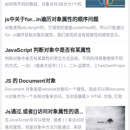
如何将不同的数组，对象合并/结合为1个的
方法
js中关于for...in遍历对象属性的顺序问题
对象使用obj.length时，它得到的值是undefined的，所以只能通过
for...in循环获取对象的属性，我们发现并没有按属性的顺序显示，
而且顺序在各个浏览器下显示也不同。 这是为什么呢？
JavaScript 判断对象中是否有某属性
判断对象中是否有某属性的常见方式总结，不同的场景要使用不同
的方式。一点( . )或者方括号( [ ] )、二in 运算符、三hasOwnPrope
rty()。三种方式各有优缺点，不同的场景使用不同的方式，有时还
需要结合使用
JS 的 Document对象
Document 对象是是window对象的一个属性，因此可以将docume
nt对象作为一个全局对象来访问。当浏览器载入 HTML 文档, 它就
会成为 Document 对象。Document对象的 属性和方法
Js通过.或者[]访问对象属性的语法、性能等区别
在JavaScript中可以使用 . 或者 [ ] 来访问对
象的属性，但是对象中方法只能通过 . 来获