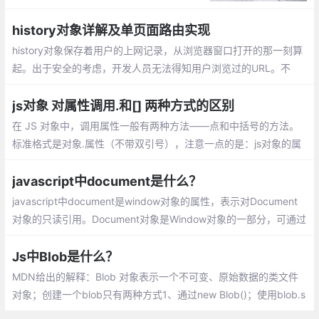
取；使用.运算符来存取对象的属性的值。或
者使用[]作为一个关联数组来存取对象的属
history对象详解及单页面路由实现
性。但是这两种方式有什么区别了？
history对象保存着用户的上网记录，从浏览器窗口打开的那一刻算
起。出于安全的考虑，开发人员无法得知用户浏览过的URL。不
过，借由用户访问过的页面列表，同样可以在不知道实际URL的情
况下实现后退与前进
js对象 对属性调用.和[] 两种方式的区别
在 JS 对象中，调用属性一般有两种方法——点和中括号的方法。
标准格式是对象.属性（不带双引号），注意一点的是：js对象的属
性,key标准是不用加引号的，加也可以，特别的情况必须加，如果k
ey数字啊，表达式啊等等
javascript中document是什么？
javascript中document是window对象的属性，表示对Document
对象的只读引用。Document对象是Window对象的一部分，可通过
window.document属性对其进行访问。
Js中Blob是什么？
MDN给出的解释：Blob 对象表示一个不可变、原始数据的类文件
对象；创建一个blob只有两种方式1、通过new Blob()；使用blob.s
lice切割，创建一个新的blob对象；读取blob唯一方式，使用fileRe