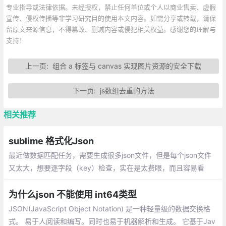
专业指导或法律依据。未经授权，禁止任何单位或个人以商业售卖、虚假
宣传、侵权传播等非学习研究目的使用本文内容。如需分享或转载，请保
留原文来源信息，不得篡改、删减内容或侵犯相关权益。感谢您的理解与
支持！
上一页:
组合 a 标签与 canvas 实现图片资源的安全下载
下一页:
js数组去重的方法
相关推荐
sublime 格式化Json
最近做数据匹配任务，需要生成很多json文件，但是每个json文件
又太大，想要逐字段（key）检查，实在是太费眼，而且容易看
错。因此每次生成的json文件，用sublime或者vscode将json数据
格式化
为什么json 不能使用 int64类型
JSON(JavaScript Object Notation) 是一种轻量级的数据交换格
式。 易于人阅读和编写。同时也易于机器解析和生成。 它基于Jav