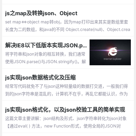
aScript Programming Language, Standard ECMA-262 3rd Editi
on - December 1999的一个子集
js之map及转换json、Object
set map<=>object map转obj，因为map打印出来其实是数组里套
长度为二的数组，和java的不同 Object.create(null)、Object.crea
te({}),{}的不同创建对象的区别 第一个，默认是null对象，啥方法都
没有、后两个一样继承了object类，有两个内置方法
解决IE8以下低版本实现JSON.parse()与JSON.stringify()的兼容
将字符串和json对象的相互转换，我们通常
使用JSON.parse()与JSON.stringify()。解
决IE8以下低版本实现JSON.parse()与JSO
N.stringify()的兼容呢：利用eval方式解析、
js实现json数据格式化及压缩
new Function形式、自定义兼容json的方
经常写代码就免不了与json这种轻量级的数据打交道，一般我们得
法、head头添加mate等
到的json字符串是混乱的，计算机不在乎，再乱它都能认识，作为
人类，虽然也能认识，但识读起来比较困难。
js实现json格式化，以及json校验工具的简单实现
这篇文章主要讲解：json结构及形式、json字符串转化为json对象
【通过eval( ) 方法，new Function形式，使用全局的JSON对
象】、json校验格式化工具简单实现