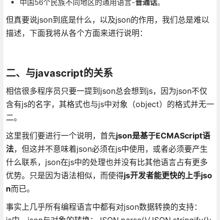
中国56个民族不同地区的通用语言-
普通话
。
但真要说json到底是什么，以及json的作用，我们总是难以
描述，下面我将从各个方面来进行说明：
二、与javascript的关系
相信很多程序员只要一提到json总会想到js，因为json不仅
含有js的名字，其格式也与js中对象（object）的格式并无一
二。
这里我们要进行一个说明，首先
json是基于ECMAScript语
法
，但这并不意味着json必须在js中使用，或者必须要产生
什么联系，json在js中的处理也并没有比其他语言占有更多
优势。只是因为语法相似，而使得
js开发者能更快的上手jso
n
而已。
事实上几乎所有编程语言中都有对json数据转换的支持：
js中，json与对象的转换：JSON.parse()/JSON.stringify();