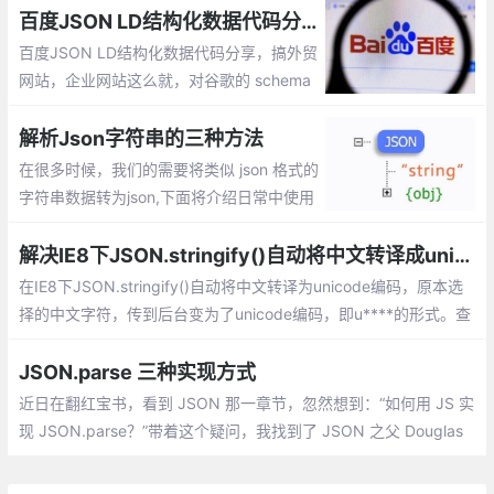
百度JSON LD结构化数据代码分享
百度JSON LD结构化数据代码分享，搞外贸
网站，企业网站这么就，对谷歌的 schema
结构化数据比较熟悉，但是对百度的结构化
数据就了解太少了
解析Json字符串的三种方法
在很多时候，我们的需要将类似 json 格式的
字符串数据转为json,下面将介绍日常中使用
的三种解析json字符串的方法
解决IE8下JSON.stringify()自动将中文转译成unicode的方法
在IE8下JSON.stringify()自动将中文转译为unicode编码，原本选
择的中文字符，传到后台变为了unicode编码，即u****的形式。查
找资料后发现，与标准的JSON.stringify()不同，IE8内置的JSON.
stringify()会自动将编码从utf-8转为unicode编码，导致出现这种类
JSON.parse 三种实现方式
似于乱码的情况。
近日在翻红宝书，看到 JSON 那一章节，忽然想到：“如何用 JS 实
现 JSON.parse？”带着这个疑问，我找到了 JSON 之父 Douglas
Crockford 写的 ployfill，里面提供了三种实现方式，下面我们逐一
来分析。