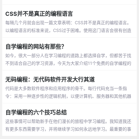
程这一问题产生困扰。在教学的过程中，他总结出了不适合做程序
员的十个特征
CSS并不是真正的编程语言
每隔几个月就会出现一篇文章表明：CSS并不是真正的编程语言。
以编程语言的标准来说，CSS过于困难。使用这门语言会很有创造
性：事实确实如此，CSS不同于传统的编程，且具有缺陷，同任何
标准化编程语言相比
自学编程的网站有那些？
如今，很大一部分人在学习编程的道路上都选择自学，但都苦于找
不到适合自己的学习资源，今天为大家介绍11个免费的自学编程的
网站，为大家提供一些帮助。很多人自学编程，都会通过w3schoo
l，你可以通过它学习所有的网站建设基础教程
无码编程：无代码软件开发大行其道
代码是大多数软件程序和应用程序的骨干。每行代码充当一条指
令：采用一种逐步性的逻辑机制，以便计算机、服务器和其他机器
执行操作。想创建那些指令，就要知道如何编写代码，这项宝贵的
技能有时很吃香。
自学编程的六个技巧总结
这些事情可以帮助新手在他们漫长的旅程中学习编程。我知道我还
有更多东西需要学习，并将继续学习如何永远地学习。最重要的事
情说三遍，请继续，不要放弃，不要放弃，不要放弃。