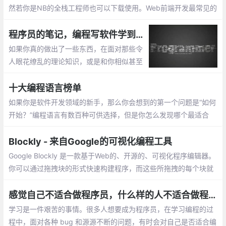
然若你是NB的全栈工程师也可以下载使用。Web前端开发最常见的
编程软件有以下几种： 在前端开发中，有一个非常好用的工具，Vi
sual Studio Code，简称VS code
程序员的笔记，编程写软件学到的 7 件事
如果你真的做出了一些东西，在面对那些令
人眼花缭乱的理论知识，或是和你相似甚至
比你做的更糟糕的人时大可不必谦虚。在一
天结束之时，正是那些在战壕中的开发者
十大编程语言榜单
——构建、测试和开发了代码的人，真正做
如果你是软件开发领域的新手，那么你会想到的第一个问题是“如何
了事情。
开始？”编程语言有数百种可供选择，但是你怎么发现哪个最适合
你，你的兴趣和职业目标又在哪里呢？选择最佳编程语言以学习的
最简单方法之一，是通过市场反响、技术趋势的发展…
Blockly - 来自Google的可视化编程工具
Google Blockly 是一款基于Web的、开源的、可视化程序编辑器。
你可以通过拖拽块的形式快速构建程序，而这些所拖拽的每个块就
是组成程序的基本单元。可视化编程完成
感觉自己不适合做程序员，什么样的人不适合做程序员？
学习是一件艰苦的事情。很多人想要成为程序员，在学习编程的过
程中，面对各种 bug 和源源不断的问题，有时会对自己是否适合编