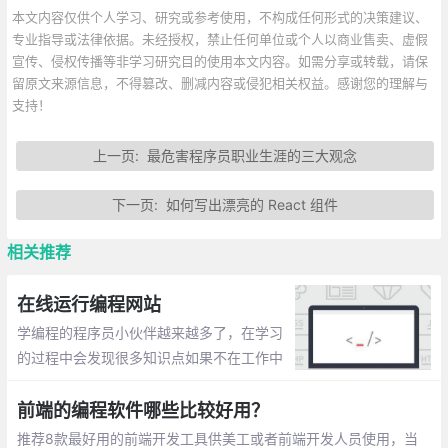
本文内容仅供个人学习、研究或参考使用，不构成任何形式的决策建议、
专业指导或法律依据。未经授权，禁止任何单位或个人以商业售卖、虚假
宣传、侵权传播等非学习研究目的使用本文内容。如需分享或转载，请保
留原文来源信息，不得篡改、删减内容或侵犯相关权益。感谢您的理解与
支持！
上一页:
最危害程序员职业生涯的三大观念
下一页:
如何写出漂亮的 React 组件
相关推荐
在线运行编程网站
学编程的程序员小伙伴越来越多了，在学习
的过程中会发现很多知识点如果不在工作中
运用或者手写带验证的话，很容易忘记。任
何技能的掌握都是需要不断练习的。在此整
前端的编程软件哪些比较好用？
理一些在线运行编程的网站。
推荐8款最好用的前端开发工具供美工或者前端开发人员使用，当