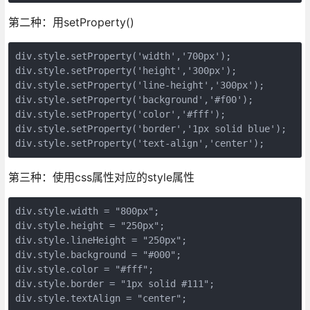
第二种：用setProperty()
div.style.setProperty('width','700px');

div.style.setProperty('height','300px');

div.style.setProperty('line-height','300px');

div.style.setProperty('background','#f00');

div.style.setProperty('color','#fff');

div.style.setProperty('border','1px solid blue');

div.style.setProperty('text-align','center');
第三种：使用css属性对应的style属性
div.style.width = "800px";

div.style.height = "250px"; 

div.style.lineHeight = "250px"; 

div.style.background = "#000";

div.style.color = "#fff";

div.style.border = "1px solid #111";

div.style.textAlign = "center";