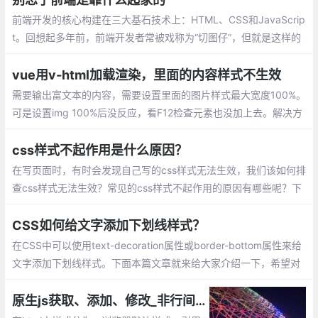
前端开发的核心构建在三大基石技术上：HTML、CSS和JavaScrip
t。回想起多年前，前端开发者常被戏称为“切图仔”，但就是这样的
角色，通过精湛的CSS技巧，能够实现各种复杂的交互和特效
vue用v-html加载渲染，里面的内容样式不生效
需要输出富文本的内容，需要设置里面的图片样式最大宽度100%。
可是设置img 100%后没反应，看F12检查元素也没加上去。解决方
法有2个：coped属性导致css仅对当前组件生效
css样式不起作用是什么原因？
在写页面时，有时会发现自己写的css样式无法生效，我们该如何排
查css样式无法生效？常见的css样式不起作用的原因有哪些呢？下
面我们就来看一下css样式不起作用的原因。
CSS如何给文字添加下划线样式？
在CSS中可以使用text-decoration属性或border-bottom属性来给
文字添加下划线样式。下面本篇文章就来给大家介绍一下，希望对
大家有所帮助。
原生js获取、添加、修改_非行间css样式