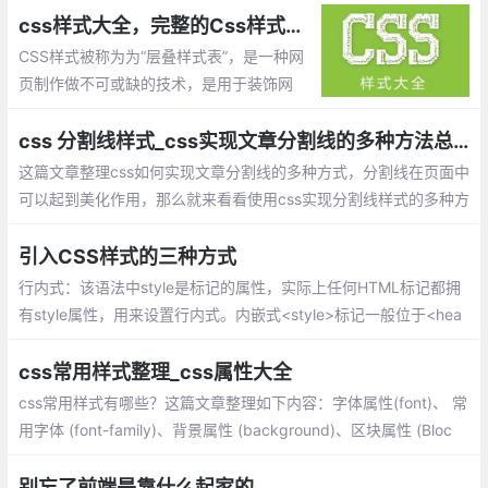
css样式大全，完整的Css样式大全(整理)
CSS样式被称为为“层叠样式表”，是一种网
页制作做不可或缺的技术，是用于装饰网
页，达到设计效果的一种样式语言。
css 分割线样式_css实现文章分割线的多种方法总结
这篇文章整理css如何实现文章分割线的多种方式，分割线在页面中
可以起到美化作用，那么就来看看使用css实现分割线样式的多种方
法：单个标签实现分隔线、巧用背景色实现分隔线、inline-block实
现分隔线、浮动实现分隔线、利用字符实现分隔线
引入CSS样式的三种方式
行内式：该语法中style是标记的属性，实际上任何HTML标记都拥
有style属性，用来设置行内式。内嵌式<style>标记一般位于<hea
d>标记中的<title>标记之后，也可以把它放在HTML文档的任何地
方。
css常用样式整理_css属性大全
css常用样式有哪些？这篇文章整理如下内容：字体属性(font)、 常
用字体 (font-family)、背景属性 (background)、区块属性 (Bloc
k)、方框属性 (Box)、边框属性 (Border)、列表属性 (List-style)、
定位属性 (Position)、CSS文字属性
别忘了前端是靠什么起家的