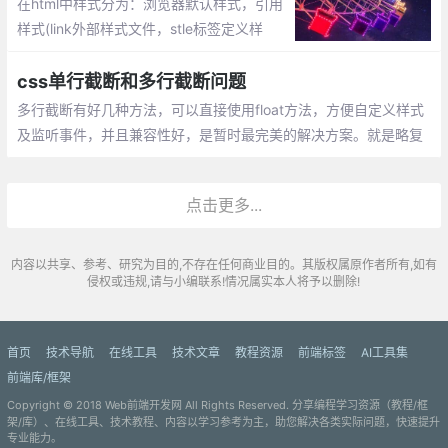
在html中样式分为：浏览器默认样式，引用
样式(link外部样式文件，stle标签定义样
式)、行间样式(及节点style属性定义的样
式)。这篇文章主要讲解使用原生js获取、添
css单行截断和多行截断问题
加非行间css样式。
多行截断有好几种方法，可以直接使用float方法，方便自定义样式
及监听事件，并且兼容性好，是暂时最完美的解决方案。就是略复
杂，不过网上有可以直接拿来用哦~
点击更多...
内容以共享、参考、研究为目的,不存在任何商业目的。其版权属原作者所有,如有
侵权或违规,请与小编联系!情况属实本人将予以删除!
首页
技术导航
在线工具
技术文章
教程资源
前端标签
AI工具集
前端库/框架