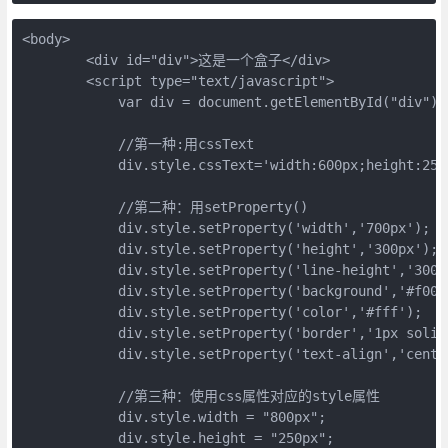
<body>

        <div id="div">这是一个盒子</div>

        <script type="text/javascript">

            var div = document.getElementById("div");

            //第一种:用cssText

            div.style.cssText='width:600px;height:250
            //第二种：用setProperty()

            div.style.setProperty('width','700px');

            div.style.setProperty('height','300px');

            div.style.setProperty('line-height','300px
            div.style.setProperty('background','#f00')
            div.style.setProperty('color','#fff');

            div.style.setProperty('border','1px solid 
            div.style.setProperty('text-align','center
            //第三种：使用css属性对应的style属性

            div.style.width = "800px";

            div.style.height = "250px"; 
