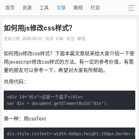
首页
资源
工具
文章
教程
栏目
如何用js修改css样式？
更新日期:
2020-03-12
阅读:
2.6k
标签:
样式
如何用js修改css样式？下面本篇文章就来给大家介绍一下使
用javascript修改css样式的方法。有一定的参考价值，有需
要的朋友可以参考一下，希望对大家有所帮助。
共用代码：
<div id="div">这是一个盒子</div>

var div = document.getElementById("div");
第一种：用cssText
div.style.cssText='width:600px;height:250px;border:1p